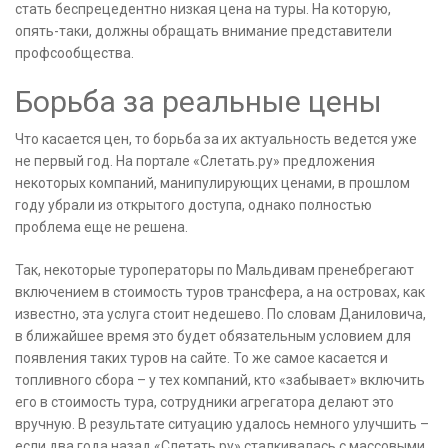
стать беспрецедентно низкая цена на туры. На которую,
опять-таки, должны обращать внимание представители
профсообщества.
Борьба за реальные цены
Что касается цен, то борьба за их актуальность ведется уже
не первый год. На портале «Слетать.ру» предложения
некоторых компаний, манипулирующих ценами, в прошлом
году убрали из открытого доступа, однако полностью
проблема еще не решена.
Так, некоторые туроператоры по Мальдивам пренебрегают
включением в стоимость туров трансфера, а на островах, как
известно, эта услуга стоит недешево. По словам Даниловича,
в ближайшее время это будет обязательным условием для
появления таких туров на сайте. То же самое касается и
топливного сбора – у тех компаний, кто «забывает» включить
его в стоимость тура, сотрудники агрегатора делают это
вручную. В результате ситуацию удалось немного улучшить –
если два года назад «Слетать.ру» сталкивалась с массовыми