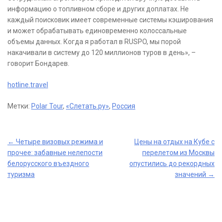
информацию о топливном сборе и других доплатах. Не
каждый поисковик имеет современные системы кэширования
и может обрабатывать единовременно колоссальные
объемы данных. Когда я работал в RUSPO, мы порой
накачивали в систему до 120 миллионов туров в день», –
говорит Бондарев.
hotline.travel
Метки:
Polar Tour
,
«Слетать.ру»
,
Россия
Post
←
Четыре визовых режима и
Цены на отдых на Кубе с
прочее: забавные нелепости
перелетом из Москвы
navigation
белорусского въездного
опустились до рекордных
туризма
значений
→