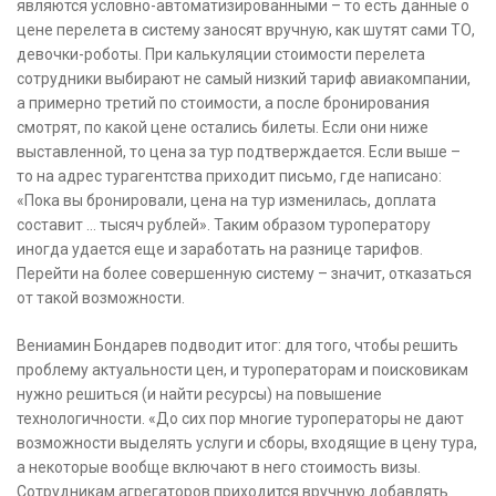
являются условно-автоматизированными – то есть данные о
цене перелета в систему заносят вручную, как шутят сами ТО,
девочки-роботы. При калькуляции стоимости перелета
сотрудники выбирают не самый низкий тариф авиакомпании,
а примерно третий по стоимости, а после бронирования
смотрят, по какой цене остались билеты. Если они ниже
выставленной, то цена за тур подтверждается. Если выше –
то на адрес турагентства приходит письмо, где написано:
«Пока вы бронировали, цена на тур изменилась, доплата
составит … тысяч рублей». Таким образом туроператору
иногда удается еще и заработать на разнице тарифов.
Перейти на более совершенную систему – значит, отказаться
от такой возможности.
Вениамин Бондарев подводит итог: для того, чтобы решить
проблему актуальности цен, и туроператорам и поисковикам
нужно решиться (и найти ресурсы) на повышение
технологичности. «До сих пор многие туроператоры не дают
возможности выделять услуги и сборы, входящие в цену тура,
а некоторые вообще включают в него стоимость визы.
Сотрудникам агрегаторов приходится вручную добавлять