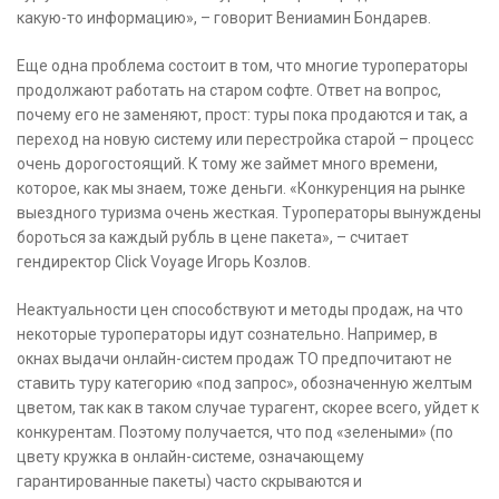
какую-то информацию», – говорит Вениамин Бондарев.
Еще одна проблема состоит в том, что многие туроператоры
продолжают работать на старом софте. Ответ на вопрос,
почему его не заменяют, прост: туры пока продаются и так, а
переход на новую систему или перестройка старой – процесс
очень дорогостоящий. К тому же займет много времени,
которое, как мы знаем, тоже деньги. «Конкуренция на рынке
выездного туризма очень жесткая. Туроператоры вынуждены
бороться за каждый рубль в цене пакета», – считает
гендиректор Click Voyage Игорь Козлов.
Неактуальности цен способствуют и методы продаж, на что
некоторые туроператоры идут сознательно. Например, в
окнах выдачи онлайн-систем продаж ТО предпочитают не
ставить туру категорию «под запрос», обозначенную желтым
цветом, так как в таком случае турагент, скорее всего, уйдет к
конкурентам. Поэтому получается, что под «зелеными» (по
цвету кружка в онлайн-системе, означающему
гарантированные пакеты) часто скрываются и