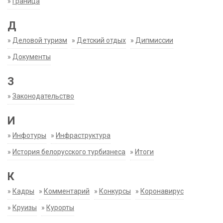
»
Граница
Д
»
Деловой туризм
»
Детский отдых
»
Дипмиссии
»
Документы
З
»
Законодательство
И
»
Инфотуры
»
Инфраструктура
»
История белорусского турбизнеса
»
Итоги
К
»
Кадры
»
Комментарий
»
Конкурсы
»
Коронавирус
»
Круизы
»
Курорты