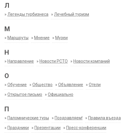
Л
»
Легенды турбизнеса
»
Лечебный туризм
М
»
Маршруты
»
Мнение
»
Музеи
Н
»
Направление
»
Новости РСТО
»
Новости компаний
О
»
Обучение
»
Общество
»
Объявление
»
Отели
»
Открытое письмо
»
Официально
П
»
Паломнические туры
»
Поздравляем!
»
Правила въезда
»
Праздники
»
Презентации
»
Пресс-конференции