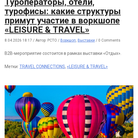
Туроператоры, отели,
турофисы: какие структуры
примут участие в воркшопе
«LEISURE & TRAVEL»
8.04.2026 18:17
/
Автор: РСТО
/
Воркшоп
,
Выставки
/
0 Comments
В2В-мероприятие состоится в рамках выставки «Отдых».
Метки:
TRAVEL CONNECTIONS
,
«LEISURE & TRAVEL»