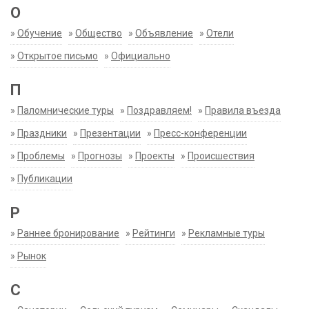
О
»
Обучение
»
Общество
»
Объявление
»
Отели
»
Открытое письмо
»
Официально
П
»
Паломнические туры
»
Поздравляем!
»
Правила въезда
»
Праздники
»
Презентации
»
Пресс-конференции
»
Проблемы
»
Прогнозы
»
Проекты
»
Происшествия
»
Публикации
Р
»
Раннее бронирование
»
Рейтинги
»
Рекламные туры
»
Рынок
С