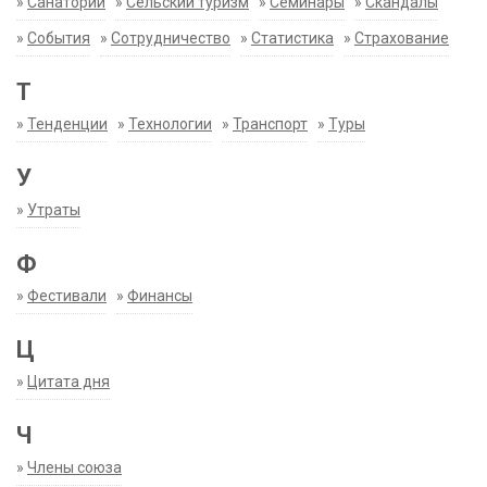
»
Санатории
»
Сельский туризм
»
Семинары
»
Скандалы
»
События
»
Сотрудничество
»
Статистика
»
Страхование
Т
»
Тенденции
»
Технологии
»
Транспорт
»
Туры
У
»
Утраты
Ф
»
Фестивали
»
Финансы
Ц
»
Цитата дня
Ч
»
Члены союза