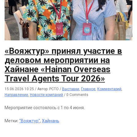
«Вояжтур» принял участие в
деловом мероприятии на
Хайнане «Hainan Overseas
Travel Agents Tour 2026»
15.06.2026 10:25
/
Автор: РСТО
/
Выставки
,
Главное
,
Комментарий
,
Направление
,
Новости компаний
/
0 Comments
Мероприятие состоялось с 1 по 4 июня.
Метки:
"Вояжтур"
,
Хайнань