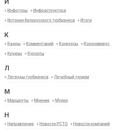
И
»
Инфотуры
»
Инфраструктура
»
История белорусского турбизнеса
»
Итоги
К
»
Кадры
»
Комментарий
»
Конкурсы
»
Коронавирус
»
Круизы
»
Курорты
Л
»
Легенды турбизнеса
»
Лечебный туризм
М
»
Маршруты
»
Мнение
»
Музеи
Н
»
Направление
»
Новости РСТО
»
Новости компаний