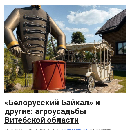
«Белорусский Байкал» и
другие: агроусадьбы
Витебской области
31.10.2022 11:30
/
Автор: РСТО
/
Сельский туризм
/
0 Comments