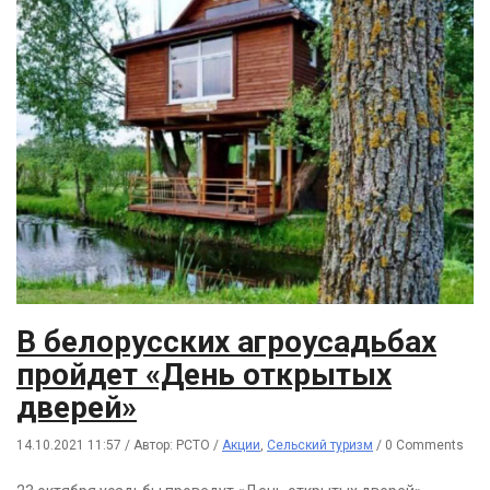
В белорусских агроусадьбах
пройдет «День открытых
дверей»
14.10.2021 11:57
/
Автор: РСТО
/
Акции
,
Сельский туризм
/
0 Comments