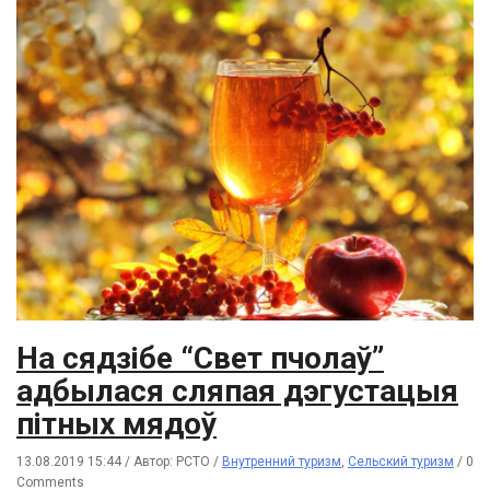
На сядзібе “Свет пчолаў”
адбылася сляпая дэгустацыя
пітных мядоў
13.08.2019 15:44
/
Автор: РСТО
/
Внутренний туризм
,
Сельский туризм
/
0
Comments