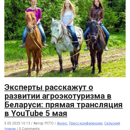
Эксперты расскажут о
развитии агроэкотуризма в
Беларуси: прямая трансляция
в YouTube 5 мая
5.05.2025 10:13
/
Автор: РСТО
/
Анонс
,
Пресс-конференции
,
Сельский
туризм
/
0 Comments