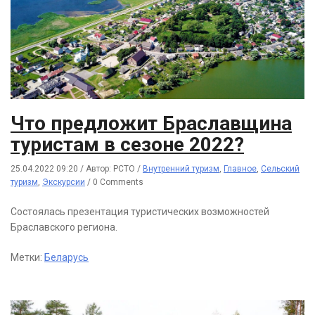
Что предложит Браславщина
туристам в сезоне 2022?
25.04.2022 09:20
/
Автор: РСТО
/
Внутренний туризм
,
Главное
,
Сельский
туризм
,
Экскурсии
/
0 Comments
Состоялась презентация туристических возможностей
Браславского региона.
Метки:
Беларусь