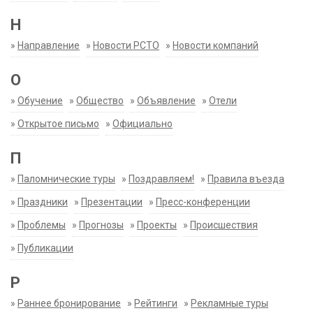
Н
»
Направление
»
Новости РСТО
»
Новости компаний
О
»
Обучение
»
Общество
»
Объявление
»
Отели
»
Открытое письмо
»
Официально
П
»
Паломнические туры
»
Поздравляем!
»
Правила въезда
»
Праздники
»
Презентации
»
Пресс-конференции
»
Проблемы
»
Прогнозы
»
Проекты
»
Происшествия
»
Публикации
Р
»
Раннее бронирование
»
Рейтинги
»
Рекламные туры