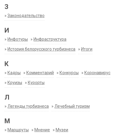
З
»
Законодательство
И
»
Инфотуры
»
Инфраструктура
»
История белорусского турбизнеса
»
Итоги
К
»
Кадры
»
Комментарий
»
Конкурсы
»
Коронавирус
»
Круизы
»
Курорты
Л
»
Легенды турбизнеса
»
Лечебный туризм
М
»
Маршруты
»
Мнение
»
Музеи