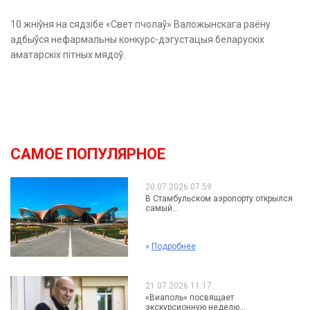
10 жніўня на сядзібе «Свет пчолаў» Валожынскага раёну
адбыўся нефармальны конкурс-дэгустацыя беларускіх
аматарскіх пітных мядоў.
САМОЕ ПОПУЛЯРНОЕ
20.07.2026 07:59
В Стамбульском аэропорту открылся
самый...
»
Подробнее
21.07.2026 11:17
«Виаполь» посвящает
экскурсионную неделю...