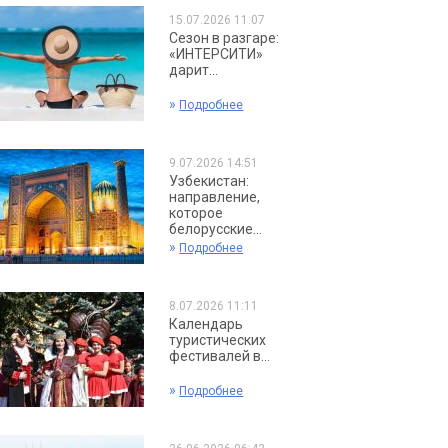
15.07.2026 11:07
Сезон в разгаре:
«ИНТЕРСИТИ»
дарит...
»
Подробнее
9.07.2026 14:51
Узбекистан:
направление,
которое
белорусские...
»
Подробнее
8.07.2026 11:11
Календарь
туристических
фестивалей в...
»
Подробнее