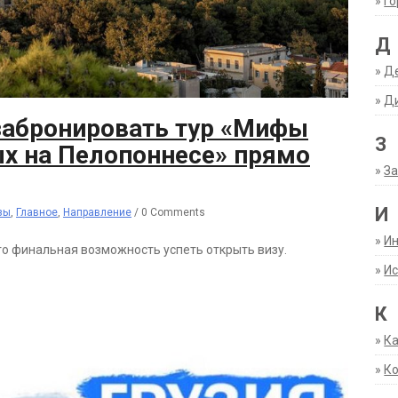
»
Г
Д
»
Д
»
Д
забронировать тур «Мифы
З
ых на Пелопоннесе» прямо
»
За
И
зы
,
Главное
,
Направление
/
0 Comments
»
И
то финальная возможность успеть открыть визу.
»
Ис
К
»
К
»
К