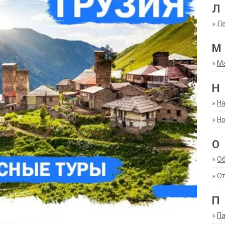
Л
»
Ле
М
»
М
Н
»
Н
»
Но
О
»
О
»
От
П
»
Па