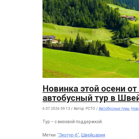
Новинка этой осени от
автобусный тур в Шв
6.07.2026 09:13
/
Автор: РСТО
/
Автобусные туры
,
Нов
Тур – с визовой поддержкой.
Метки:
"Экотур-6"
,
Швейцария