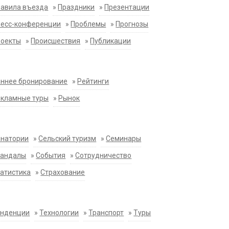
равила въезда
»
Праздники
»
Презентации
ресс-конференции
»
Проблемы
»
Прогнозы
роекты
»
Происшествия
»
Публикации
ннее бронирование
»
Рейтинги
екламные туры
»
Рынок
анатории
»
Сельский туризм
»
Семинары
кандалы
»
События
»
Сотрудничество
атистика
»
Страхование
енденции
»
Технологии
»
Транспорт
»
Туры