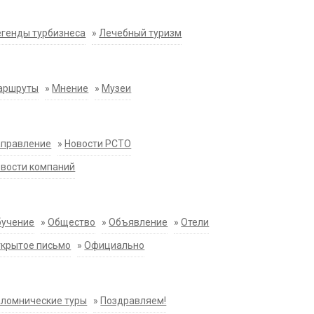
генды турбизнеса
»
Лечебный туризм
аршруты
»
Мнение
»
Музеи
аправление
»
Новости РСТО
вости компаний
бучение
»
Общество
»
Объявление
»
Отели
крытое письмо
»
Официально
ломнические туры
»
Поздравляем!