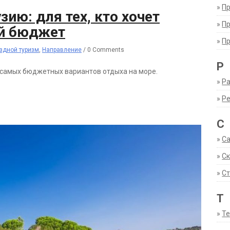
»
П
ию: для тех, кто хочет
»
П
й бюджет
»
П
здной туризм
,
Направление
/
0 Comments
Р
з самых бюджетных вариантов отдыха на море.
»
Ра
»
Р
С
»
С
»
С
»
Ст
Т
»
Т