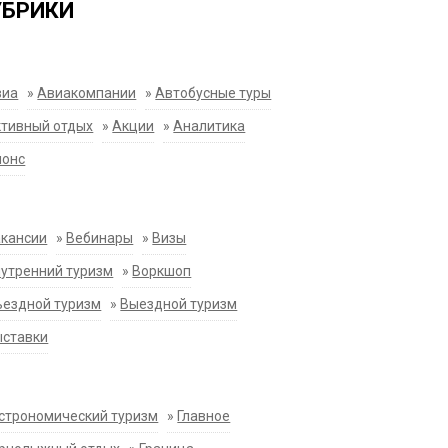
УБРИКИ
виа
»
Авиакомпании
»
Автобусные туры
тивный отдых
»
Акции
»
Аналитика
нонс
акансии
»
Вебинары
»
Визы
утренний туризм
»
Воркшоп
ездной туризм
»
Выездной туризм
ыставки
строномический туризм
»
Главное