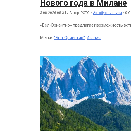
Нового года в Милане
3.08.2026 08:34
/
Автор: РСТО
/
Автобусные туры
/
0 
«Бел-Ориентир» предлагает возможность встр
Метки:
"Бел-Ориентир"
,
Италия