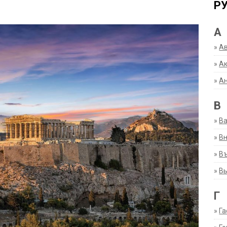
Р
А
»
А
»
Ак
»
А
В
»
В
»
Вн
»
Въ
»
В
Г
»
Га