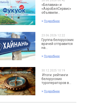
26.06.2026 06:42
«Белавиа» и
«АэроБелСервис»
объявили...
»
Подробнее
23.06.2026 12:22
Группа белорусских
врачей отправится
на...
»
Подробнее
30.12.2025 10:19
Итоги: рейтинги
белорусских
туроператоров в...
»
Подробнее