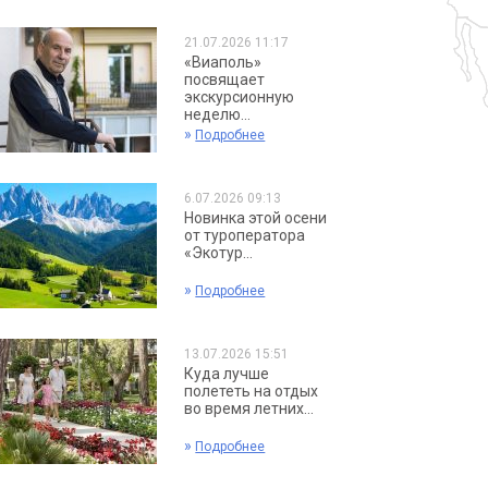
21.07.2026 11:17
«Виаполь»
посвящает
экскурсионную
неделю...
»
Подробнее
6.07.2026 09:13
Новинка этой осени
от туроператора
«Экотур...
»
Подробнее
13.07.2026 15:51
Куда лучше
полететь на отдых
во время летних...
»
Подробнее