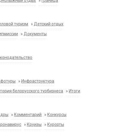
орнолыжный отдых
»
Граница
еловой туризм
»
Детский отдых
ипмиссии
»
Документы
конодательство
нфотуры
»
Инфраструктура
тория белорусского турбизнеса
»
Итоги
адры
»
Комментарий
»
Конкурсы
оронавирус
»
Круизы
»
Курорты