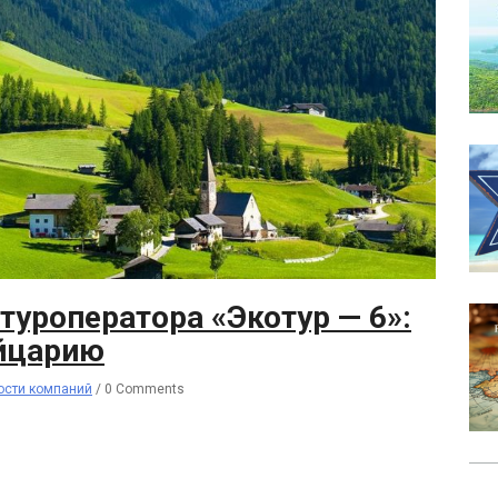
 туроператора «Экотур — 6»:
ейцарию
ости компаний
/
0 Comments