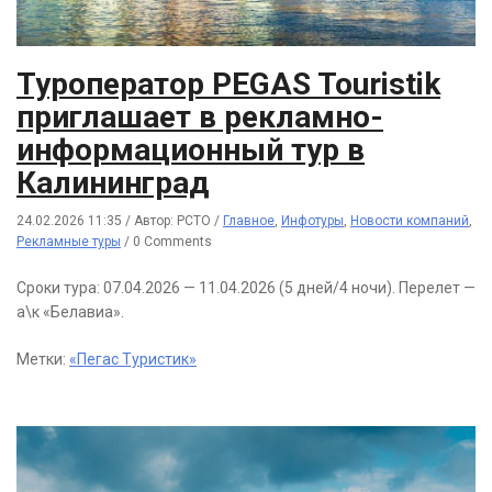
Туроператор PEGAS Touristik
приглашает в рекламно-
информационный тур в
Калининград
24.02.2026 11:35
/
Автор: РСТО
/
Главное
,
Инфотуры
,
Новости компаний
,
Рекламные туры
/
0 Comments
Сроки тура: 07.04.2026 — 11.04.2026 (5 дней/4 ночи). Перелет —
а\к «Белавиа».
Метки:
«Пегас Туристик»