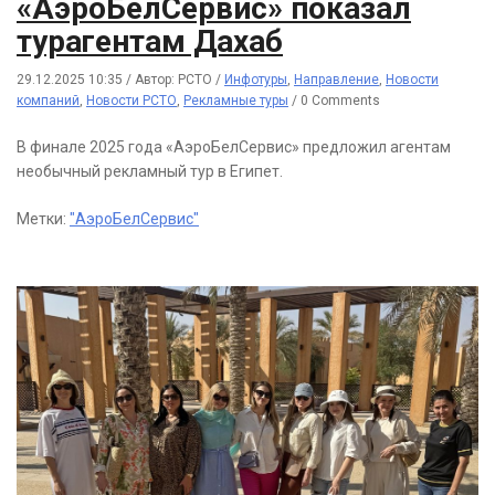
«АэроБелСервис» показал
турагентам Дахаб
29.12.2025 10:35
/
Автор: РСТО
/
Инфотуры
,
Направление
,
Новости
компаний
,
Новости РСТО
,
Рекламные туры
/
0 Comments
В финале 2025 года «АэроБелСервис» предложил агентам
необычный рекламный тур в Египет.
Метки:
"АэроБелСервис"