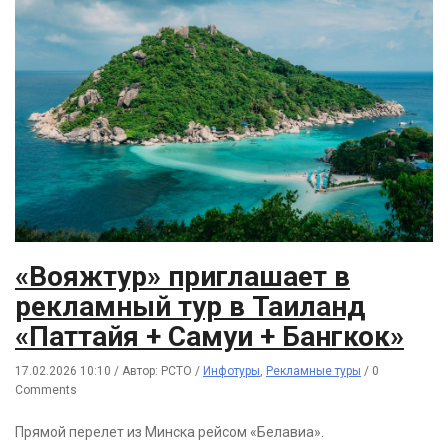
«Вояжтур» приглашает в
рекламный тур в Таиланд
«Паттайя + Самуи + Бангкок»
17.02.2026 10:10
/
Автор: РСТО
/
Инфотуры
,
Рекламные туры
/
0
Comments
Прямой перелет из Минска рейсом «Белавиа».