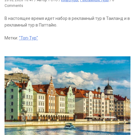
26.02.2026 16:41
/
Автор: РСТО
/
Инфотуры
,
Рекламные туры
/
0
Comments
В настоящее время идет набор в рекламный тур в Таиланд и в
рекламный тур в Паттайю.
Метки:
"Топ-Тур"