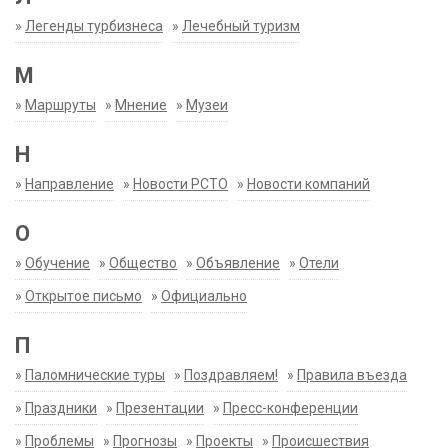
»
Легенды турбизнеса
»
Лечебный туризм
М
»
Маршруты
»
Мнение
»
Музеи
Н
»
Направление
»
Новости РСТО
»
Новости компаний
О
»
Обучение
»
Общество
»
Объявление
»
Отели
»
Открытое письмо
»
Официально
П
»
Паломнические туры
»
Поздравляем!
»
Правила въезда
»
Праздники
»
Презентации
»
Пресс-конференции
»
Проблемы
»
Прогнозы
»
Проекты
»
Происшествия