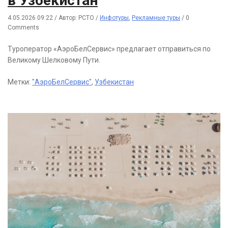
в Узбекистан
4.05.2026 09:22
/
Автор: РСТО
/
Инфотуры
,
Рекламные туры
/
0
Comments
Туроператор «АэроБелСервис» предлагает отправиться по
Великому Шелковому Пути.
Метки:
"АэроБелСервис"
,
Узбекистан