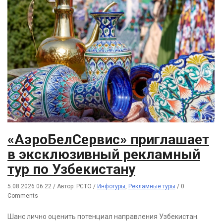
«АэроБелСервис» приглашает
в эксклюзивный рекламный
тур по Узбекистану
5.08.2026 06:22
/
Автор: РСТО
/
Инфотуры
,
Рекламные туры
/
0
Comments
Шанс лично оценить потенциал направления Узбекистан.