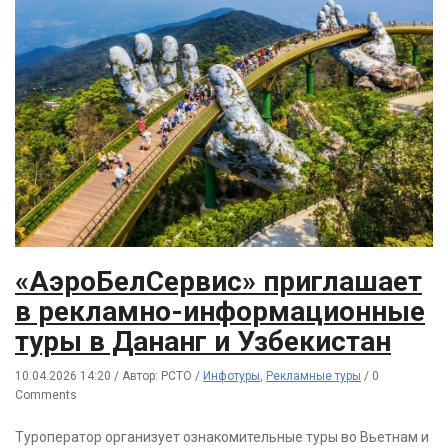
«АэроБелСервис» приглашает
в рекламно-информационные
туры в Дананг и Узбекистан
10.04.2026 14:20
/
Автор: РСТО
/
Инфотуры
,
Рекламные туры
/
0
Comments
Туроператор организует ознакомительные туры во Вьетнам и