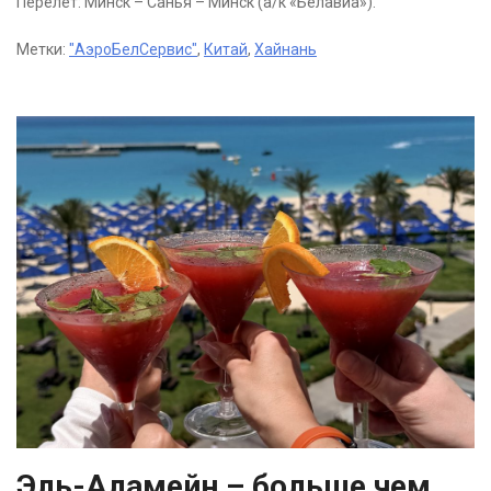
Перелет: Минск – Санья – Минск (а/к «Белавиа»).
Метки:
"АэроБелСервис"
,
Китай
,
Хайнань
Эль-Аламейн – больше чем