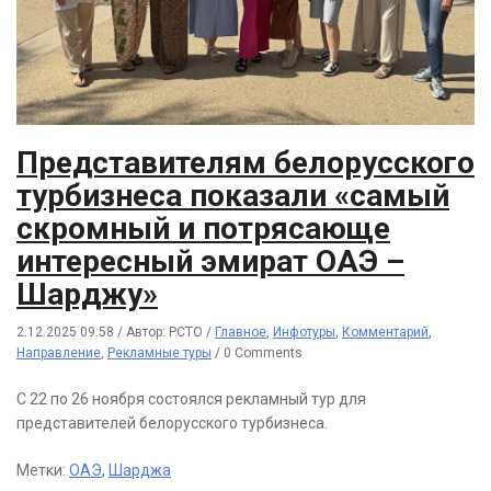
Представителям белорусского
турбизнеса показали «самый
скромный и потрясающе
интересный эмират ОАЭ –
Шарджу»
2.12.2025 09:58
/
Автор: РСТО
/
Главное
,
Инфотуры
,
Комментарий
,
Направление
,
Рекламные туры
/
0 Comments
С 22 по 26 ноября состоялся рекламный тур для
представителей белорусского турбизнеса.
Метки:
ОАЭ
,
Шарджа