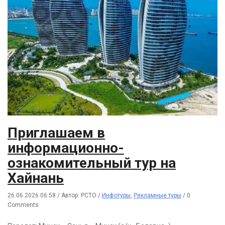
Приглашаем в
информационно-
ознакомительный тур на
Хайнань
26.06.2026 06:58
/
Автор: РСТО
/
Инфотуры
,
Рекламные туры
/
0
Comments