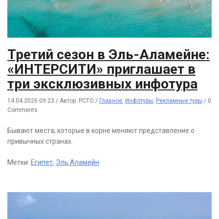
Третий сезон в Эль-Аламейне:
«ИНТЕРСИТИ» приглашает в
три эксклюзивных инфотура
14.04.2026 09:23
/
Автор: РСТО
/
Главное
,
Инфотуры
,
Рекламные туры
/
0
Comments
Бывают места, которые в корне меняют представление о
привычных странах.
Метки:
Египет
,
Эль Аламейн