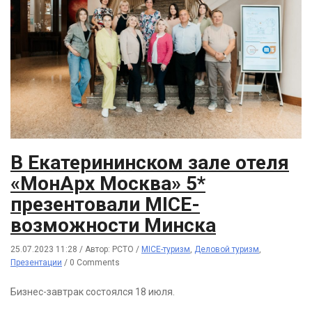
В Екатерининском зале отеля
«МонАрх Москва» 5*
презентовали MICE-
возможности Минска
25.07.2023 11:28
/
Автор: РСТО
/
MICE-туризм
,
Деловой туризм
,
Презентации
/
0 Comments
Бизнес-завтрак состоялся 18 июля.