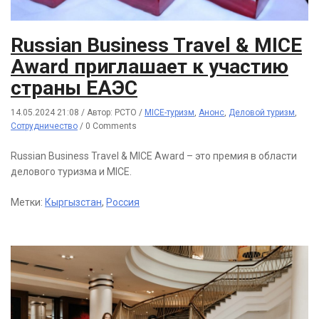
Russian Business Travel & MICE
Award приглашает к участию
страны ЕАЭС
14.05.2024 21:08
/
Автор: РСТО
/
MICE-туризм
,
Анонс
,
Деловой туризм
,
Сотрудничество
/
0 Comments
Russian Business Travel & MICE Award – это премия в области
делового туризма и MICE.
Метки:
Кыргызстан
,
Россия