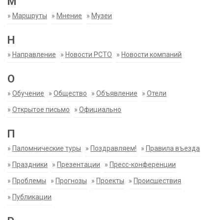
М
»
Маршруты
»
Мнение
»
Музеи
Н
»
Направление
»
Новости РСТО
»
Новости компаний
О
»
Обучение
»
Общество
»
Объявление
»
Отели
»
Открытое письмо
»
Официально
П
»
Паломнические туры
»
Поздравляем!
»
Правила въезда
»
Праздники
»
Презентации
»
Пресс-конференции
»
Проблемы
»
Прогнозы
»
Проекты
»
Происшествия
»
Публикации