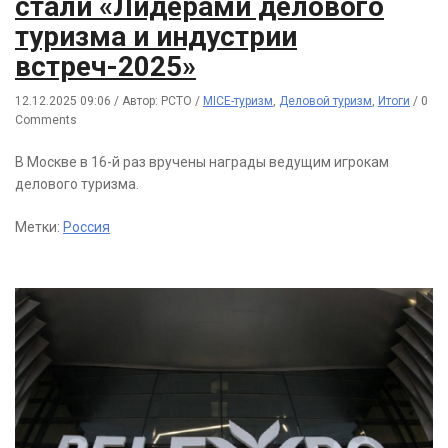
стали «Лидерами делового
туризма и индустрии
встреч-2025»
12.12.2025 09:06
/
Автор: РСТО
/
MICE-туризм
,
Деловой туризм
,
Итоги
/
0
Comments
В Москве в 16-й раз вручены награды ведущим игрокам
делового туризма.
Метки:
Россия