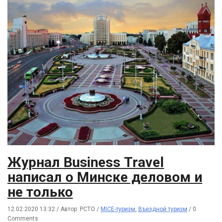
Журнал Business Travel
написал о Минске деловом и
не только
12.02.2020 13:32
/
Автор: РСТО
/
MICE-туризм
,
Въездной туризм
/
0
Comments