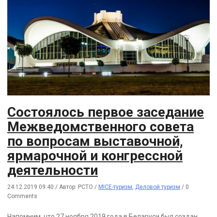
Состоялось первое заседание
Межведомственного совета
по вопросам выставочной,
ярмарочной и конгрессной
деятельности
24.12.2019 09:40
/
Автор: РСТО
/
MICE-туризм
,
Деловой туризм
/
0
Comments
Напомним, что 27 ноября 2019 года в Беларуси был создан