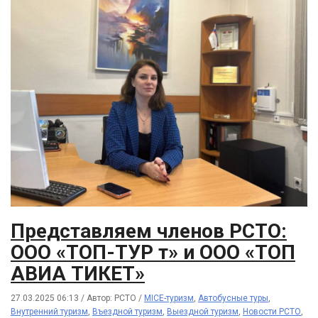
Представляем членов РСТО:
ООО «ТОП-ТУР т» и ООО «ТОП
АВИА ТИКЕТ»
27.03.2025 06:13
/
Автор: РСТО
/
MICE-туризм
,
Автобусные туры
,
Внутренний туризм
,
Въездной туризм
,
Выездной туризм
,
Новости РСТО
,