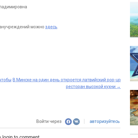
Владимировна
гранучреждений можно
здесь
.
чтобы
В Минске на один день откроется латвийский pop-up
ресторан высокой кухни
→
Войти через
авторизуйтесь
 login to comment