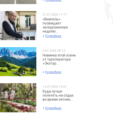
Подробнее
21.07.2026 11:17
«Виаполь»
посвящает
экскурсионную
неделю...
»
Подробнее
6.07.2026 09:13
Новинка этой осени
от туроператора
«Экотур...
»
Подробнее
13.07.2026 15:51
Куда лучше
полететь на отдых
во время летних...
»
Подробнее