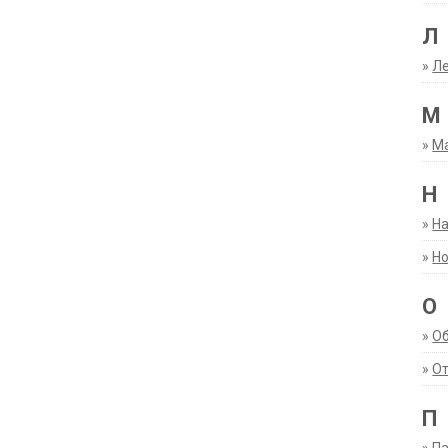
Л
»
Ле
М
»
М
Н
»
Н
»
Но
О
»
О
»
От
П