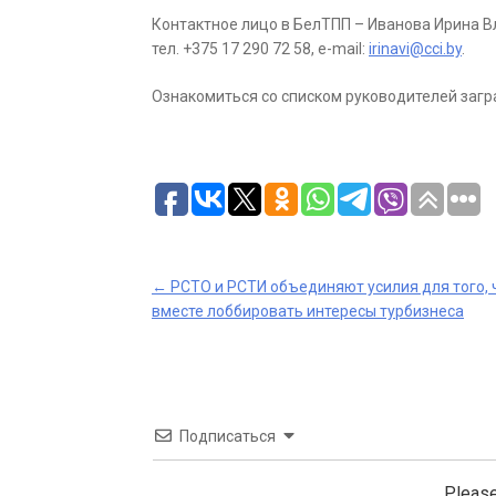
Контактное лицо в БелТПП – Иванова Ирина 
тел. +375 17 290 72 58, e-mail:
irinavi@cci.by
.
Ознакомиться со списком руководителей за
Post
←
РСТО и РСТИ объединяют усилия для того, 
вместе лоббировать интересы турбизнеса
navigation
Подписаться
Please