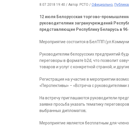
8.07.2018 19:40
/
Автор: РСТО
/
Официально
,
Публика
12 июля Белорусская торгово-промышленна
руководителями загранучреждений Республ
представляющие Республику Беларусь в 96 
Мероприятие состоится в БелТПП (ул.Коммунист
Руководителям белорусских предприятий буд
переговоры в формате b2d, что позволит озв
товаров и услуг с конкретной страной, и друг
Регистрация на участие в мероприятии возмо
«Перспективы» – «Встреча с руководителями 
На встречу приглашаются руководители предп
заявке просьба указать тематику переговоро
выбранных дипломатов;
Мероприятие является бесплатным для члено