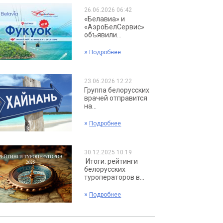
26.06.2026 06:42
«Белавиа» и
«АэроБелСервис»
объявили...
»
Подробнее
23.06.2026 12:22
Группа белорусских
врачей отправится
на...
»
Подробнее
30.12.2025 10:19
Итоги: рейтинги
белорусских
туроператоров в...
»
Подробнее