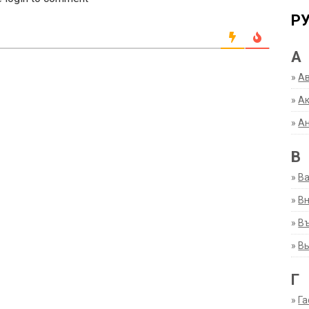
Р
А
»
А
»
Ак
»
А
В
»
В
»
Вн
»
Въ
»
В
Г
»
Га