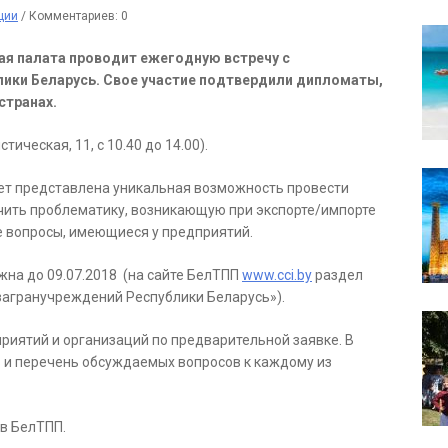
ции
/
Комментариев: 0
я палата проводит ежегодную встречу с
ики Беларусь. Свое участие подтвердили дипломаты,
странах.
ическая, 11, с 10.40 до 14.00).
ет представлена уникальная возможность провести
учить проблематику, возникающую при экспорте/импорте
ие вопросы, имеющиеся у предприятий.
жна до 09.07.2018 (на сайте БелТПП
www.cci.by
раздел
загранучреждений Республики Беларусь»).
риятий и организаций по предварительной заявке. В
в и перечень обсуждаемых вопросов к каждому из
в БелТПП.