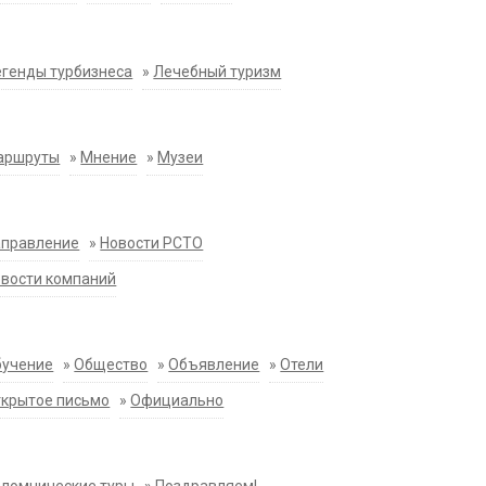
генды турбизнеса
»
Лечебный туризм
аршруты
»
Мнение
»
Музеи
аправление
»
Новости РСТО
вости компаний
бучение
»
Общество
»
Объявление
»
Отели
крытое письмо
»
Официально