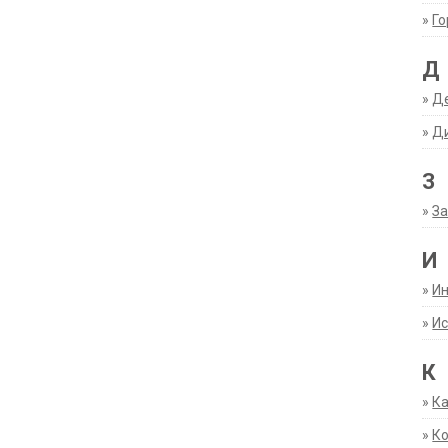
»
Г
Д
»
Д
»
Д
З
»
За
И
»
И
»
Ис
К
»
К
»
К