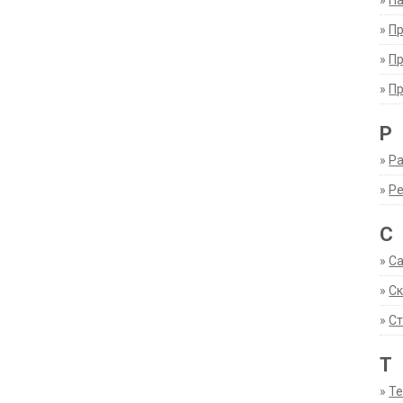
»
Па
»
П
»
П
»
П
Р
»
Ра
»
Р
С
»
С
»
С
»
Ст
Т
»
Т