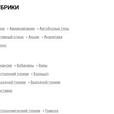
УБРИКИ
виа
»
Авиакомпании
»
Автобусные туры
тивный отдых
»
Акции
»
Аналитика
нонс
акансии
»
Вебинары
»
Визы
утренний туризм
»
Воркшоп
ездной туризм
»
Выездной туризм
ыставки
строномический туризм
»
Главное