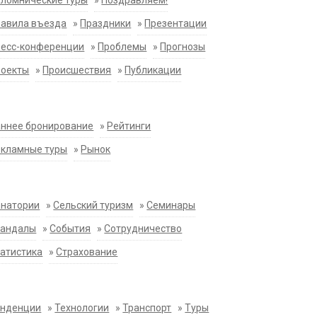
ломнические туры
»
Поздравляем!
равила въезда
»
Праздники
»
Презентации
ресс-конференции
»
Проблемы
»
Прогнозы
роекты
»
Происшествия
»
Публикации
ннее бронирование
»
Рейтинги
екламные туры
»
Рынок
анатории
»
Сельский туризм
»
Семинары
кандалы
»
События
»
Сотрудничество
атистика
»
Страхование
енденции
»
Технологии
»
Транспорт
»
Туры