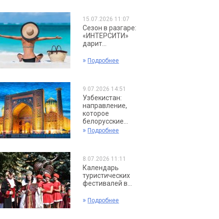
15.07.2026 11:07
Сезон в разгаре:
«ИНТЕРСИТИ»
дарит...
»
Подробнее
9.07.2026 14:51
Узбекистан:
направление,
которое
белорусские...
»
Подробнее
8.07.2026 11:11
Календарь
туристических
фестивалей в...
»
Подробнее