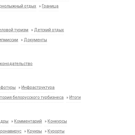
орнолыжный отдых
»
Граница
еловой туризм
»
Детский отдых
ипмиссии
»
Документы
конодательство
нфотуры
»
Инфраструктура
тория белорусского турбизнеса
»
Итоги
адры
»
Комментарий
»
Конкурсы
оронавирус
»
Круизы
»
Курорты