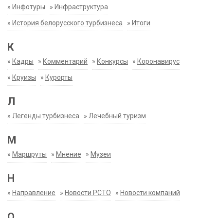
»
Инфотуры
»
Инфраструктура
»
История белорусского турбизнеса
»
Итоги
К
»
Кадры
»
Комментарий
»
Конкурсы
»
Коронавирус
»
Круизы
»
Курорты
Л
»
Легенды турбизнеса
»
Лечебный туризм
М
»
Маршруты
»
Мнение
»
Музеи
Н
»
Направление
»
Новости РСТО
»
Новости компаний
О