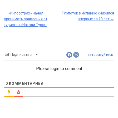
Post
←
«Ингосстрах» начал
Турпоток в Испанию снизился
принимать заявления от
впервые за 10 лет
→
navigation
туристов «Натали Турс»
Подписаться
авторизуйтесь
Please login to comment
0
КОММЕНТАРИЕВ