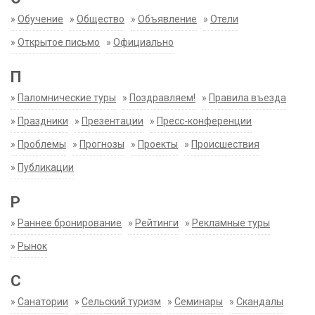
»
Обучение
»
Общество
»
Объявление
»
Отели
»
Открытое письмо
»
Официально
П
»
Паломнические туры
»
Поздравляем!
»
Правила въезда
»
Праздники
»
Презентации
»
Пресс-конференции
»
Проблемы
»
Прогнозы
»
Проекты
»
Происшествия
»
Публикации
Р
»
Раннее бронирование
»
Рейтинги
»
Рекламные туры
»
Рынок
С
»
Санатории
»
Сельский туризм
»
Семинары
»
Скандалы