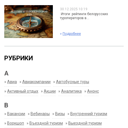
30.12.2025 10:19
Итоги: рейтинги белорусских
туроператоров в...
»
Подробнее
РУБРИКИ
А
»
Авиа
»
Авиакомпании
»
Автобусные туры
»
Активный отдых
»
Акции
»
Аналитика
»
Анонс
В
»
Вакансии
»
Вебинары
»
Визы
»
Внутренний туризм
»
Воркшоп
»
Въездной туризм
»
Выездной туризм