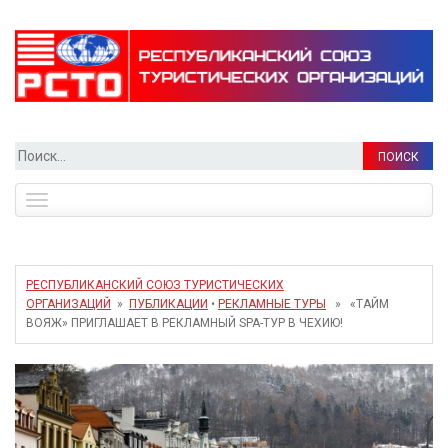
Найти:
Toggle
navigation
РЕСПУБЛИКАНСКИЙ СОЮЗ ТУРИСТИЧЕСКИХ
ОРГАНИЗАЦИЙ
»
ПУБЛИКАЦИИ
•
РЕКЛАМНЫЕ ТУРЫ
» «ТАЙМ
ВОЯЖ» ПРИГЛАШАЕТ В РЕКЛАМНЫЙ SPA-ТУР В ЧЕХИЮ!