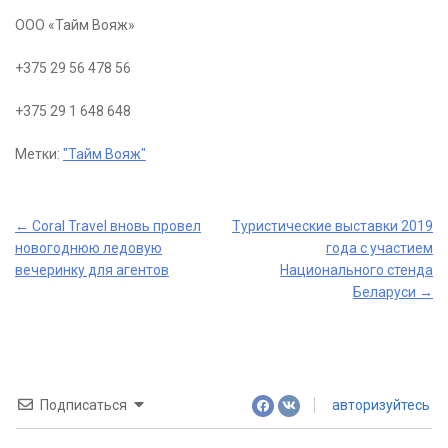
ООО «Тайм Вояж»
+375 29 56 478 56
+375 29 1 648 648
Метки:
"Тайм Вояж"
Post
←
Coral Travel вновь провел
Туристические выставки 2019
новогоднюю ледовую
года с участием
navigation
вечеринку для агентов
Национального стенда
Беларуси
→
Подписаться
авторизуйтесь