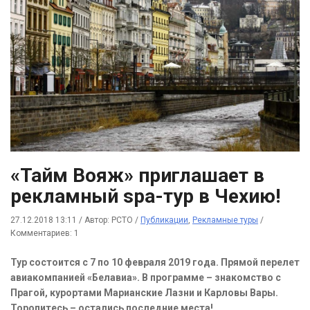
«Тайм Вояж» приглашает в
рекламный spa-тур в Чехию!
27.12.2018 13:11
/
Автор: РСТО
/
Публикации
,
Рекламные туры
/
Комментариев: 1
Тур состоится с 7 по 10 февраля 2019 года. Прямой перелет
авиакомпанией «Белавиа». В программе – знакомство с
Прагой, курортами Марианские Лазни и Карловы Вары.
Торопитесь – остались последние места!