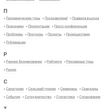
П
»
Паломнические туры
»
Поздравляем!
»
Правила въезда
»
Праздники
»
Презентации
»
Пресс-конференции
»
Проблемы
»
Прогнозы
»
Проекты
»
Происшествия
»
Публикации
Р
»
Раннее бронирование
»
Рейтинги
»
Рекламные туры
»
Рынок
С
»
Санатории
»
Сельский туризм
»
Семинары
»
Скандалы
»
События
»
Сотрудничество
»
Статистика
»
Страхование
Т