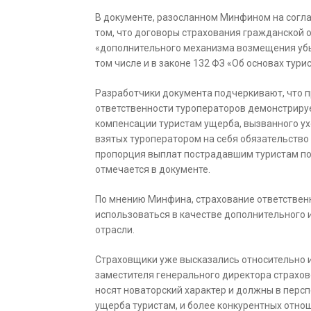
В документе, разосланном Минфином на согла
том, что договоры страхования гражданской 
«дополнительного механизма возмещения убы
том числе и в законе 132 ФЗ «Об основах тури
Разработчики документа подчеркивают, что 
ответственности туроператоров демонстриру
компенсации туристам ущерба, вызванного ух
взятых туроператором на себя обязательство 
пропорция выплат пострадавшим туристам по
отмечается в документе.
По мнению Минфина, страхование ответствен
использоваться в качестве дополнительного 
отрасли.
Страховщики уже высказались относительно 
заместителя генерального директора страхо
носят новаторский характер и должны в пер
ущерба туристам, и более конкурентных отн