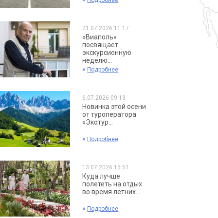
Подробнее
21.07.2026 11:17
«Виаполь»
посвящает
экскурсионную
неделю...
»
Подробнее
6.07.2026 09:13
Новинка этой осени
от туроператора
«Экотур...
»
Подробнее
13.07.2026 15:51
Куда лучше
полететь на отдых
во время летних...
»
Подробнее