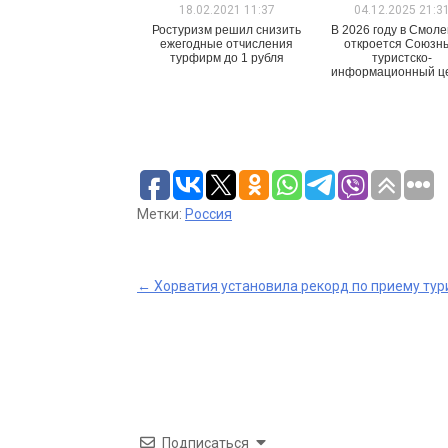
18.02.2021 11:37
04.12.2025 21:3
Ростуризм решил снизить
В 2026 году в Смоле
ежегодные отчисления
откроется Союзн
турфирм до 1 рубля
туристско-
информационный ц
Метки:
Россия
Post
←
Хорватия установила рекорд по приему тур
navigation
Подписаться