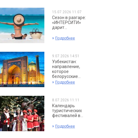
15.07.2026 11:07
Сезон в разгаре:
«ИНТЕРСИТИ»
дарит...
»
Подробнее
9.07.2026 14:51
Узбекистан:
направление,
которое
белорусские...
»
Подробнее
8.07.2026 11:11
Календарь
туристических
фестивалей в...
»
Подробнее