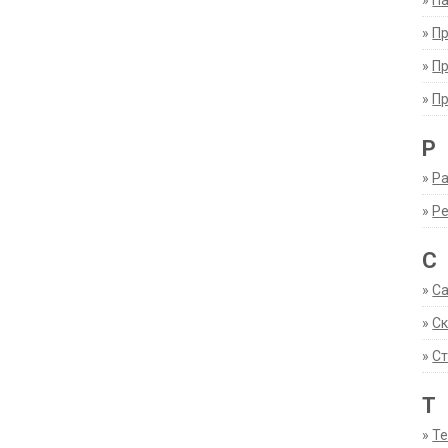
»
Па
»
П
»
П
»
П
Р
»
Ра
»
Р
С
»
С
»
С
»
Ст
Т
»
Т