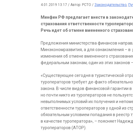
4.01.2019 13:17
/
Автор: РСТО
/
Законодательство
,
Пу
Минфин РФ предлагает внести в законодат
страхования ответственности туроператоро
Речь идет об отмене вмененного страховани
Предложения министерства финансов направ
Минэкономразвития, а для ознакомления – в
изменения об отмене вмененного страхования 
федеральным законам, один из этих законов –
«Существующее сегодня в туристической отр
туроператоров требует де-факто обязательно
закона. В числе видов финансовой гарантии в
но почти никто из туроператоров не пользует
невыполнимых условий их получения и непоме
ответственности туроператоров у одной из с
обязательным условием попадания в реестр 
в качестве туроператора», – поясняет Надеж
туроператоров (АТОР).