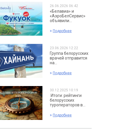
26.06.2026 06:42
«Белавиа» и
«АэроБелСервис»
объявили...
»
Подробнее
23.06.2026 12:22
Группа белорусских
врачей отправится
на...
»
Подробнее
30.12.2025 10:19
Итоги: рейтинги
белорусских
туроператоров в...
»
Подробнее