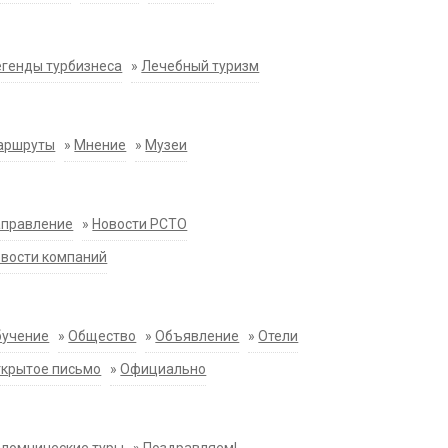
генды турбизнеса
»
Лечебный туризм
аршруты
»
Мнение
»
Музеи
аправление
»
Новости РСТО
вости компаний
бучение
»
Общество
»
Объявление
»
Отели
крытое письмо
»
Официально