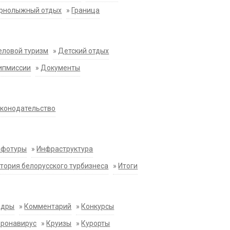
орнолыжный отдых
»
Граница
еловой туризм
»
Детский отдых
ипмиссии
»
Документы
конодательство
нфотуры
»
Инфраструктура
тория белорусского турбизнеса
»
Итоги
адры
»
Комментарий
»
Конкурсы
оронавирус
»
Круизы
»
Курорты