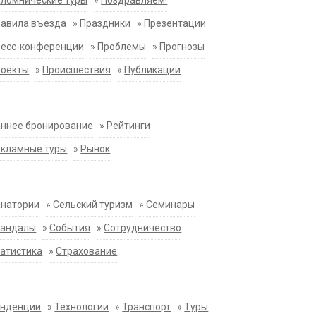
ломнические туры
»
Поздравляем!
равила въезда
»
Праздники
»
Презентации
ресс-конференции
»
Проблемы
»
Прогнозы
роекты
»
Происшествия
»
Публикации
ннее бронирование
»
Рейтинги
екламные туры
»
Рынок
анатории
»
Сельский туризм
»
Семинары
кандалы
»
События
»
Сотрудничество
атистика
»
Страхование
енденции
»
Технологии
»
Транспорт
»
Туры