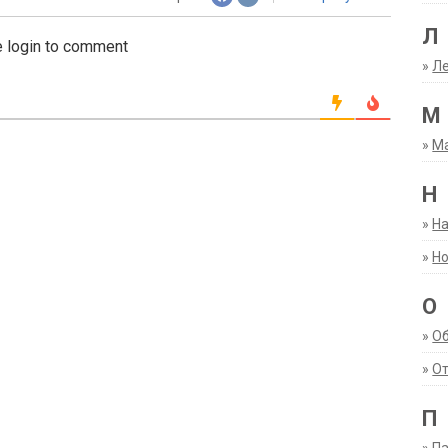
Л
 login to comment
»
Ле
М
»
М
Н
»
Н
»
Но
О
»
О
»
От
П