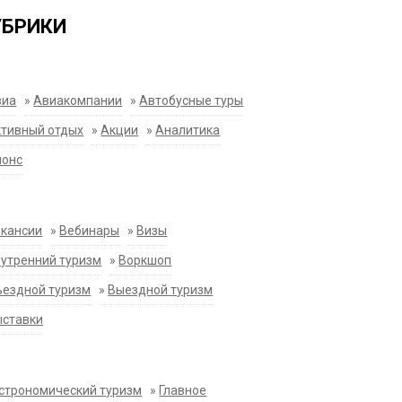
УБРИКИ
виа
»
Авиакомпании
»
Автобусные туры
тивный отдых
»
Акции
»
Аналитика
нонс
акансии
»
Вебинары
»
Визы
утренний туризм
»
Воркшоп
ездной туризм
»
Выездной туризм
ыставки
строномический туризм
»
Главное