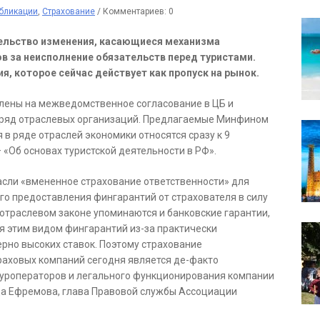
бликации
,
Страхование
/
Комментариев: 0
ельство изменения, касающиеся механизма
в за неисполнение обязательств перед туристами.
я, которое сейчас действует как пропуск на рынок.
лены на межведомственное согласование в ЦБ и
 ряд отраслевых организаций. Предлагаемые Минфином
в ряде отраслей экономики относятся сразу к 9
 «Об основах туристской деятельности в РФ».
асли «вмененное страхование ответственности» для
го предоставления фингарантий от страхователя в силу
 отраслевом законе упоминаются и банковские гарантии,
ся этим видом фингарантий из-за практически
рно высоких ставок. Поэтому страхование
траховых компаний сегодня является де-факто
туроператоров и легального функционирования компании
да Ефремова, глава Правовой службы Ассоциации