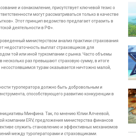
сование и ознакомление, присутствует ключевой тезис о
ответственности могут рассматриваться только в качестве
тков». Этот принцип ведомство предлагает отразить в
стской деятельности в РФ».
проведенный министерством анализ практики страхования
ет недостаточность выплат страховщиков для
одом той или иной туркомпании с рынка. Часто объемы
в несколько раз превышают страховую сумму, в итоге
 несостоявшимся турам оказывается ничтожно малой,
ности туроператора должно быть добровольным и
инструмента, способствующего развитию конкуренции в
инициативы Минфина. Так, по мнению Юлии Алчеевой,
вой компании ERV, предложения министерства финансов
спективе служить становлению и эффективных механизмов
ошений между туроператорами и страховщиками.