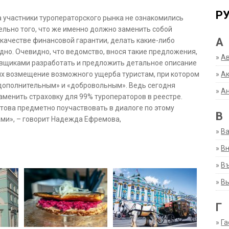
Р
а участники туроператорского рынка не ознакомились
льно того, что же именно должно заменить собой
А
 качестве финансовой гарантии, делать какие-либо
дно. Очевидно, что ведомство, внося такие предложения,
»
А
овщиками разработать и предложить детальное описание
»
Ак
х возмещение возможного ущерба туристам, при котором
«дополнительным» и «добровольным». Ведь сегодня
»
А
заменить страховку для 99% туроператоров в реестре.
това предметно поучаствовать в диалоге по этому
В
ами», – говорит Надежда Ефремова,
»
В
»
Вн
»
Въ
»
В
Г
»
Га