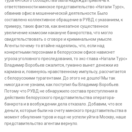
турагентского сообщества была надежда привлечь к
ответственности минское представительство «Натали Турс»,
обвинив офис в мошеннической деятельности. Было
составлено коллективное обращение в РУВД с указанием, к
примеру, таких фактов, как внезапное существенное
увеличение комиссии накануне банкротства, что могло
свидетельствовать о сговоре и криминальном умысле.
Агенты почему-то втайне надеялись, что, если над
конкретными персонами в белорусском офисе нависнет
угроза уголовного преследования, то экс-глава «Натали Турс»
Владимир Воробьев сжалится, гуманно вынет денежки из
кармана и, повинуясь нравственному импульсу, рассчитается
с белорусскими турагентами. До этого не дошло! Мы так
никогда и не узнаем, как поступил бы Владимир Воробьев.
Потому что РУВД не обнаружило состава преступления в
действиях белорусского представительства оператора-
банкрота и в возбуждении дела отказало. Добавим, что все
деньги, которые были на счету минского представительства в
момент обнуления туров и еще не успели уйти в Москву, наше
представительство агентам вернуло.