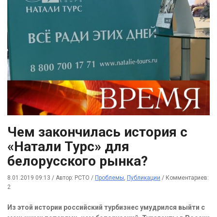
Чем закончилась история с
«Натали Турс» для
белорусского рынка?
8.01.2019 09:13
/
Автор: РСТО
/
Проблемы
,
Публикации
/
Комментариев:
2
Из этой истории российский турбизнес умудрился выйти с