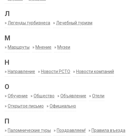
Л
»
Легенды турбизнеса
»
Лечебный туризм
М
»
Маршруты
»
Мнение
»
Музеи
Н
»
Направление
»
Новости РСТО
»
Новости компаний
О
»
Обучение
»
Общество
»
Объявление
»
Отели
»
Открытое письмо
»
Официально
П
»
Паломнические туры
»
Поздравляем!
»
Правила въезда