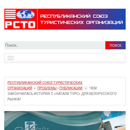
Найти:
Toggle
navigation
РЕСПУБЛИКАНСКИЙ СОЮЗ ТУРИСТИЧЕСКИХ
ОРГАНИЗАЦИЙ
»
ПРОБЛЕМЫ
•
ПУБЛИКАЦИИ
» ЧЕМ
ЗАКОНЧИЛАСЬ ИСТОРИЯ С «НАТАЛИ ТУРС» ДЛЯ БЕЛОРУССКОГО
РЫНКА?