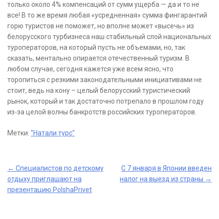
только около 4% компенсаций от сумм ущерба — да и то не
все! В то же время любая «усредненная» сумма фингарантий
горю туристов не поможет, но вполне может «высечь» из
белорусского турбизнеса наш стабильный слой национальных
туроператоров, на который пусть не объемами, но, так
сказать, ментально опирается отечественный туризм. В
любом случае, сегодня кажется уже всем ясно, что
торопиться с резкими законодательными инициативами не
стоит, ведь на кону – целый белорусский туристический
рынок, который и так достаточно потрепало в прошлом году
из-за целой волны банкротств российских туроператоров.
Метки:
"Натали турс"
Post
←
Специалистов по детскому
С 7 января в Японии введен
отдыху приглашают на
налог на выезд из страны
→
navigation
презентацию PolshaPrivet