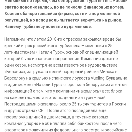
меньшими потерями, чем белорусский. Турагенты в России
знатно поволновались, но не понесли финансовых потерь.
Хозяин обанкротившейся фирмы, хоть и с подмоченной
репутацией, но исподволь пытается вернуться на рынок.
Нашему турбизнесу повезло куда меньше.
Напомним, что летом 2018-го с треском закрылся вроде бы
крепкий игрок российского турбизнеса – компания с 25-
летним стажем «Натали Турс», основной специализацией
которой было испанское направление. Компания даже не
один сезон, несмотря на всем известное неудовольствие
«Белавиа», загружала целый чартерный рейс из Минска в
Барселону на крыльях испанского лоукоста Vueling. Буквально
в один момент «Натали Турс» огорошила белорусских агентов
информацией о том, что у компании «накрылось» все: блоки
на самолетах, места в отелях, деньги за туры – все!
Пострадавшими оказались около 25 тысяч туристов в России
и других странах СНГ. После этого последовала еще
проволочка длиной в два месяца, в течение которых
компания упорно не объявляла себя банкротом, после чего
оператора исключили из федерального реестра, и российские