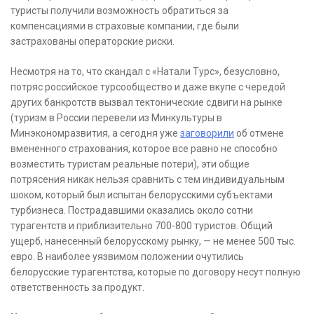
туристы получили возможность обратиться за
компенсациями в страховые компании, где были
застрахованы операторские риски.
Несмотря на то, что скандал с «Натали Турс», безусловно,
потряс российское турсообщество и даже вкупе с чередой
других банкротств вызвал тектонические сдвиги на рынке
(туризм в России перевели из Минкультуры в
Минэкономразвития, а сегодня уже
заговорили
об отмене
вмененного страхования, которое все равно не способно
возместить туристам реальные потери), эти общие
потрясения никак нельзя сравнить с тем индивидуальным
шоком, который был испытан белорусскими субъектами
турбизнеса. Пострадавшими оказались около сотни
турагентств и приблизительно 700-800 туристов. Общий
ущерб, нанесенный белорусскому рынку, — не менее 500 тыс.
евро. В наиболее уязвимом положении очутились
белорусские турагентства, которые по договору несут полную
ответственность за продукт.