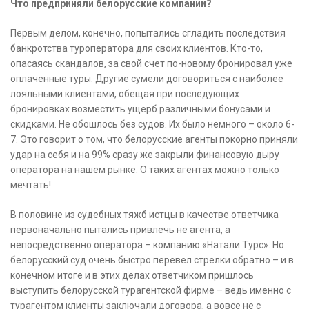
Что предприняли белорусские компании?
Первым делом, конечно, попытались сгладить последствия
банкротства туроператора для своих клиентов. Кто-то,
опасаясь скандалов, за свой счет по-новому бронировал уже
оплаченные туры. Другие сумели договориться с наиболее
лояльными клиентами, обещая при последующих
бронировках возместить ущерб различными бонусами и
скидками. Не обошлось без судов. Их было немного – около 6-
7. Это говорит о том, что белорусские агенты покорно приняли
удар на себя и на 99% сразу же закрыли финансовую дыру
оператора на нашем рынке. О таких агентах можно только
мечтать!
В половине из судебных тяжб истцы в качестве ответчика
первоначально пытались привлечь не агента, а
непосредственно оператора – компанию «Натали Турс». Но
белорусский суд очень быстро перевел стрелки обратно – и в
конечном итоге и в этих делах ответчиком пришлось
выступить белорусской турагентской фирме – ведь именно с
турагентом клиенты заключали договора, а вовсе не с