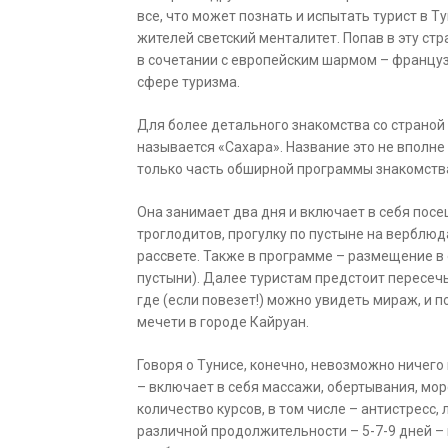
все, что может познать и испытать турист в Т
жителей светский менталитет. Попав в эту стра
в сочетании с европейским шармом – французс
сфере туризма.
Для более детального знакомства со страной
называется «Сахара». Название это не вполне
только часть обширной программы знакомства
Она занимает два дня и включает в себя пос
троглодитов, прогулку по пустыне на верблюд
рассвете. Также в программе – размещение в
пустыни). Далее туристам предстоит пересеч
где (если повезет!) можно увидеть мираж, и 
мечети в городе Кайруан.
Говоря о Тунисе, конечно, невозможно ничего
– включает в себя массажи, обертывания, мор
количество курсов, в том числе – антистресс,
различной продолжительности – 5-7-9 дней – и