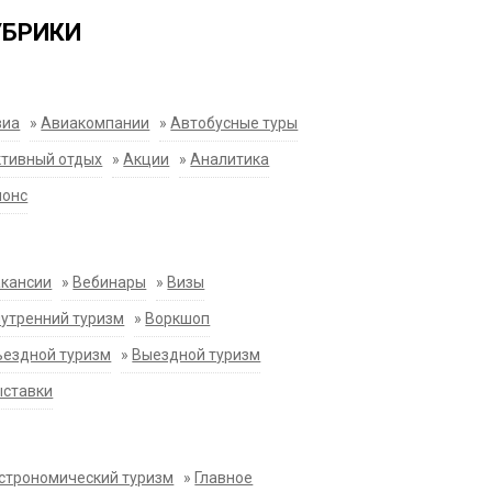
УБРИКИ
виа
»
Авиакомпании
»
Автобусные туры
тивный отдых
»
Акции
»
Аналитика
нонс
акансии
»
Вебинары
»
Визы
утренний туризм
»
Воркшоп
ездной туризм
»
Выездной туризм
ыставки
строномический туризм
»
Главное