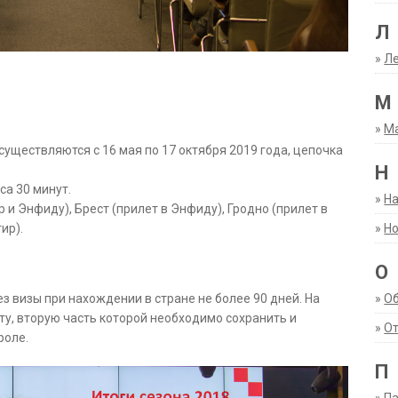
Л
»
Ле
М
»
М
уществляются с 16 мая по 17 октября 2019 года, цепочка
Н
са 30 минут.
»
Н
 и Энфиду), Брест (прилет в Энфиду), Гродно (прилет в
ир).
»
Но
О
з визы при нахождении в стране не более 90 дней. На
»
О
у, вторую часть которой необходимо сохранить и
»
От
роле.
П