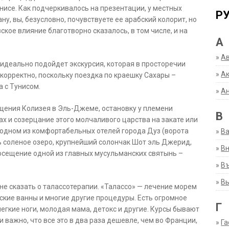
унисе. Как подчеркивалось на презентации, у местных
Р
ну, вы, безусловно, почувствуете ее арабский колорит, но
кое влияние благотворно сказалось, в том числе, и на
А
»
А
 идеально подойдет экскурсия, которая в просторечии
»
Ак
 корректно, поскольку поездка по краешку Сахары –
 с Тунисом.
»
А
ещения Колизея в Эль-Джеме, остановку у племени
В
ах и созерцание этого молчаливого царства на закате или
 одном из комфортабельных отелей города Дуз (ворота
»
В
ь соленое озеро, крупнейший солончак Шот эль Джерид,
»
Вн
посещение одной из главных мусульманских святынь –
»
Въ
»
В
 не сказать о талассотерапии. «Талассо» — лечение морем
ские ванны и многие другие процедуры. Есть огромное
Г
 легкие ноги, молодая мама, детокс и другие. Курсы бывают
 важно, что все это в два раза дешевле, чем во Франции,
»
Га