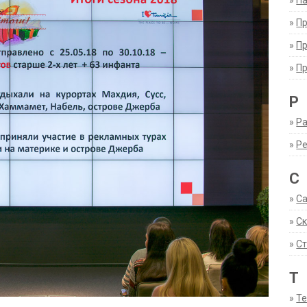
»
Па
»
П
»
П
»
П
Р
»
Ра
»
Р
С
»
С
»
С
»
Ст
Т
»
Т