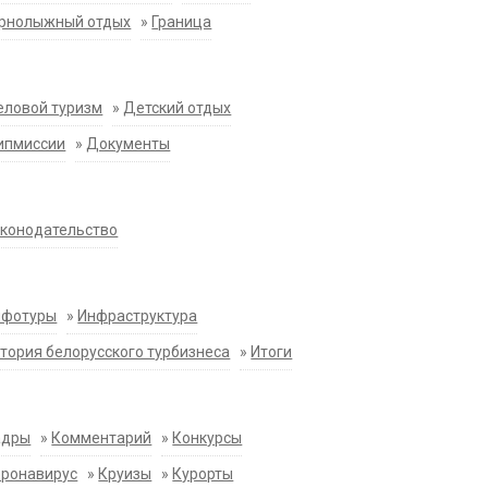
орнолыжный отдых
»
Граница
еловой туризм
»
Детский отдых
ипмиссии
»
Документы
конодательство
нфотуры
»
Инфраструктура
тория белорусского турбизнеса
»
Итоги
адры
»
Комментарий
»
Конкурсы
оронавирус
»
Круизы
»
Курорты