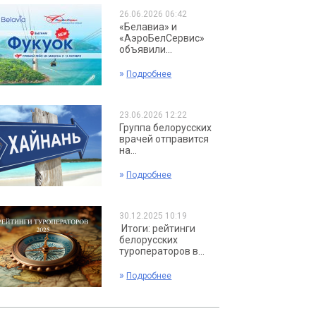
26.06.2026 06:42
«Белавиа» и
«АэроБелСервис»
объявили...
»
Подробнее
23.06.2026 12:22
Группа белорусских
врачей отправится
на...
»
Подробнее
30.12.2025 10:19
Итоги: рейтинги
белорусских
туроператоров в...
»
Подробнее