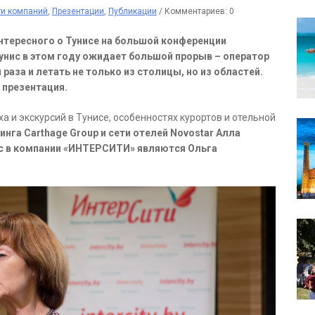
ти компаний
,
Презентации
,
Публикации
/
Комментариев: 0
нтересного о Тунисе на большой конференции
унис в этом году ожидает большой прорыв – оператор
раза и летать не только из столицы, но из областей.
 презентация.
 и экскурсий в Тунисе, особенностях курортов и отельной
нга Carthage Group и сети отелей Novostar Алла
с в компании «ИНТЕРСИТИ» являются Ольга