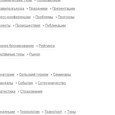
ломнические туры
»
Поздравляем!
равила въезда
»
Праздники
»
Презентации
ресс-конференции
»
Проблемы
»
Прогнозы
роекты
»
Происшествия
»
Публикации
ннее бронирование
»
Рейтинги
екламные туры
»
Рынок
анатории
»
Сельский туризм
»
Семинары
кандалы
»
События
»
Сотрудничество
атистика
»
Страхование
енденции
»
Технологии
»
Транспорт
»
Туры