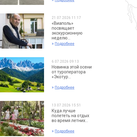
Подробнее
21.07.2026 11:17
«Виаполь»
посвящает
экскурсионную
неделю...
»
Подробнее
6.07.2026 09:13
Новинка этой осени
от туроператора
«Экотур...
»
Подробнее
13.07.2026 15:51
Куда лучше
полететь на отдых
во время летних...
»
Подробнее