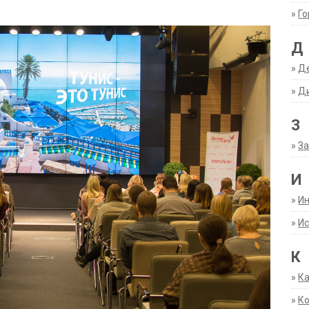
»
Г
Д
»
Д
»
Д
З
»
За
И
»
И
»
Ис
К
»
К
»
К