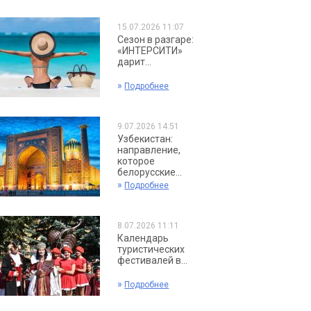
15.07.2026 11:07
Сезон в разгаре:
«ИНТЕРСИТИ»
дарит...
»
Подробнее
9.07.2026 14:51
Узбекистан:
направление,
которое
белорусские...
»
Подробнее
8.07.2026 11:11
Календарь
туристических
фестивалей в...
»
Подробнее