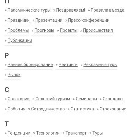
П
»
Паломнические туры
»
Поздравляем!
»
Правила въезда
»
Праздники
»
Презентации
»
Пресс-конференции
»
Проблемы
»
Прогнозы
»
Проекты
»
Происшествия
»
Публикации
Р
»
Раннее бронирование
»
Рейтинги
»
Рекламные туры
»
Рынок
С
»
Санатории
»
Сельский туризм
»
Семинары
»
Скандалы
»
События
»
Сотрудничество
»
Статистика
»
Страхование
Т
»
Тенденции
»
Технологии
»
Транспорт
»
Туры