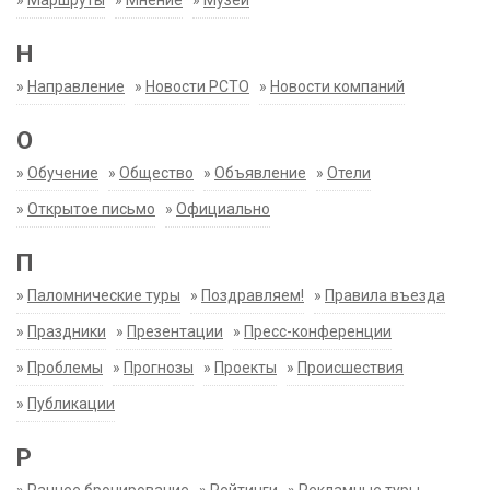
»
Маршруты
»
Мнение
»
Музеи
Н
»
Направление
»
Новости РСТО
»
Новости компаний
О
»
Обучение
»
Общество
»
Объявление
»
Отели
»
Открытое письмо
»
Официально
П
»
Паломнические туры
»
Поздравляем!
»
Правила въезда
»
Праздники
»
Презентации
»
Пресс-конференции
»
Проблемы
»
Прогнозы
»
Проекты
»
Происшествия
»
Публикации
Р