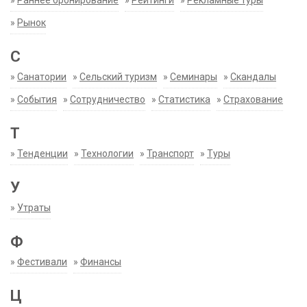
»
Раннее бронирование
»
Рейтинги
»
Рекламные туры
»
Рынок
С
»
Санатории
»
Сельский туризм
»
Семинары
»
Скандалы
»
События
»
Сотрудничество
»
Статистика
»
Страхование
Т
»
Тенденции
»
Технологии
»
Транспорт
»
Туры
У
»
Утраты
Ф
»
Фестивали
»
Финансы
Ц