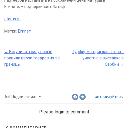
партнеров настаивать на сохранении цены на туры в
Египет», – подчеркивает Латиф.
atorus.ru
Метки:
Египет
Post
←
Вступили в силу новые
Турфирмы приглашаются к
правила ввоза товаров из-за
участию в выставке в
navigation
границы
Сербии
→
Подписаться
авторизуйтесь
Please login to comment