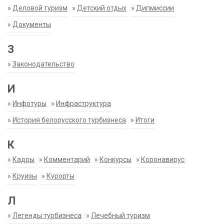
»
Деловой туризм
»
Детский отдых
»
Дипмиссии
»
Документы
З
»
Законодательство
И
»
Инфотуры
»
Инфраструктура
»
История белорусского турбизнеса
»
Итоги
К
»
Кадры
»
Комментарий
»
Конкурсы
»
Коронавирус
»
Круизы
»
Курорты
Л
»
Легенды турбизнеса
»
Лечебный туризм