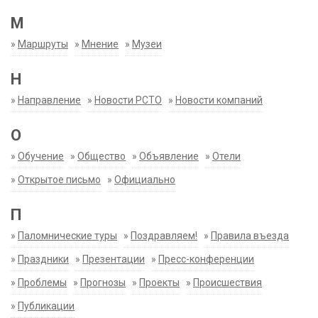
М
»
Маршруты
»
Мнение
»
Музеи
Н
»
Направление
»
Новости РСТО
»
Новости компаний
О
»
Обучение
»
Общество
»
Объявление
»
Отели
»
Открытое письмо
»
Официально
П
»
Паломнические туры
»
Поздравляем!
»
Правила въезда
»
Праздники
»
Презентации
»
Пресс-конференции
»
Проблемы
»
Прогнозы
»
Проекты
»
Происшествия
»
Публикации