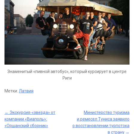
Знаменитый «пивной автобус», который курсирует в центре
Риги
Метки:
Латвия
Post
←
Экскурсия-«звезда» от
Министерство туризма
компании «Виаполь»:
и ремесел Туниса заявило
navigation
«Оршанский сборник»
о восстановлении турпотока
в страну
→