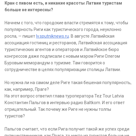
Кран с пивом есть, и никакие красоты Латвии туристам
больше не интересны?
Начнем с того, что городские власти стремятся к тому, чтобы
популярность Риги как туристического города, неуклонно
росла, — пишет
lv.sputniknews.ru
. В августе Латвийская
ассоциация гостиниц и ресторанов, Латвийская ассоциация
туристических агентов и операторов и Латвийское бюро
конгрессов даже подписали с новым мэром Риги Олегом
Буровым меморандум о туризме. Там говорится о
сотрудничестве в целях популяризации столицы Латвии.
Но нужна ли на самом деле Риге такая бешеная популярность,
как, например, Праге?
На этот вопрос ответил глава туроператора Tez Tour Latvia
Константин Пальгов в интервью радио Baltkom. И его ответ
отрицательный. Так почему же Риге не нужны толпы
туристов?
Пальгов считает, что если Рига получит такой же успех среди
путешественников, как Прага, то никто из туристов больше не