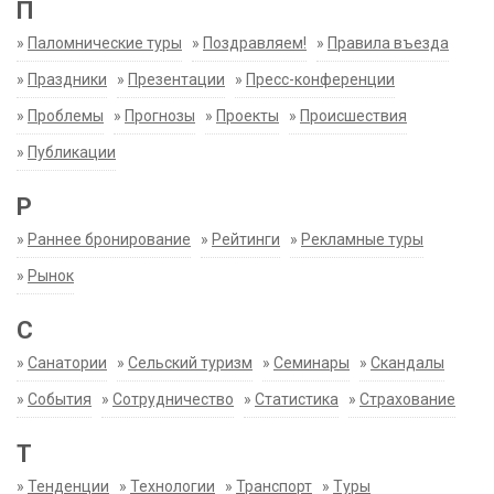
П
»
Паломнические туры
»
Поздравляем!
»
Правила въезда
»
Праздники
»
Презентации
»
Пресс-конференции
»
Проблемы
»
Прогнозы
»
Проекты
»
Происшествия
»
Публикации
Р
»
Раннее бронирование
»
Рейтинги
»
Рекламные туры
»
Рынок
С
»
Санатории
»
Сельский туризм
»
Семинары
»
Скандалы
»
События
»
Сотрудничество
»
Статистика
»
Страхование
Т
»
Тенденции
»
Технологии
»
Транспорт
»
Туры