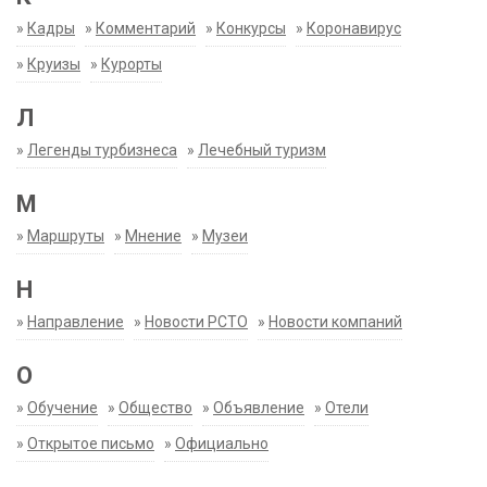
»
Кадры
»
Комментарий
»
Конкурсы
»
Коронавирус
»
Круизы
»
Курорты
Л
»
Легенды турбизнеса
»
Лечебный туризм
М
»
Маршруты
»
Мнение
»
Музеи
Н
»
Направление
»
Новости РСТО
»
Новости компаний
О
»
Обучение
»
Общество
»
Объявление
»
Отели
»
Открытое письмо
»
Официально