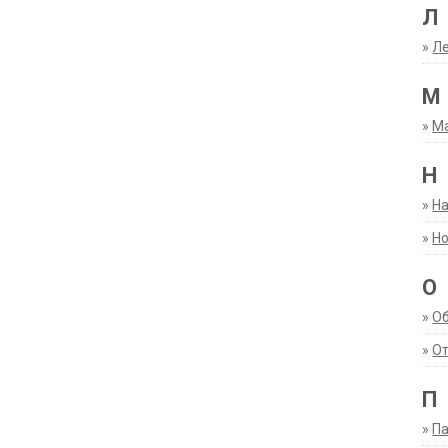
Л
»
Ле
М
»
М
Н
»
Н
»
Но
О
»
О
»
От
П
»
Па