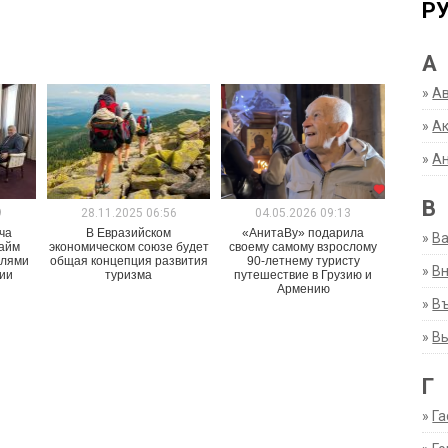
Р
А
»
А
»
Ак
»
А
В
9
28.11.2025 06:56
04.05.2026 09:13
ча
В Евразийском
«АнитаВу» подарила
»
В
айм
экономическом союзе будет
своему самому взрослому
елями
общая концепция развития
90-летнему туристу
»
Вн
нии
туризма
путешествие в Грузию и
Армению
»
Въ
»
В
Г
»
Га