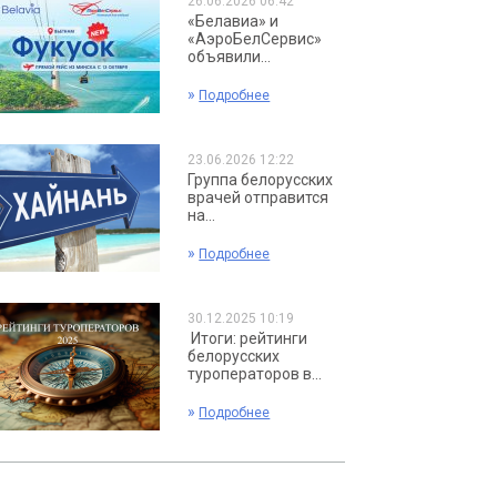
26.06.2026 06:42
«Белавиа» и
«АэроБелСервис»
объявили...
»
Подробнее
23.06.2026 12:22
Группа белорусских
врачей отправится
на...
»
Подробнее
30.12.2025 10:19
Итоги: рейтинги
белорусских
туроператоров в...
»
Подробнее