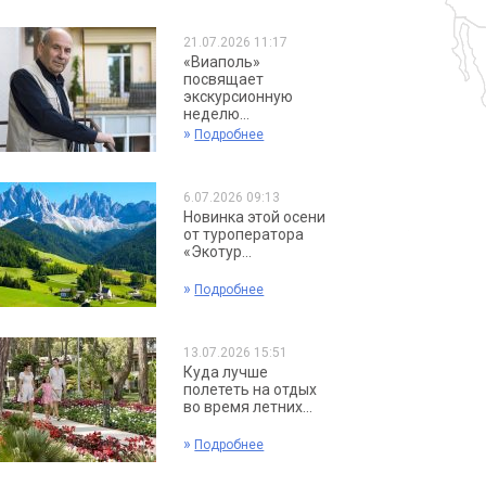
21.07.2026 11:17
«Виаполь»
посвящает
экскурсионную
неделю...
»
Подробнее
6.07.2026 09:13
Новинка этой осени
от туроператора
«Экотур...
»
Подробнее
13.07.2026 15:51
Куда лучше
полететь на отдых
во время летних...
»
Подробнее