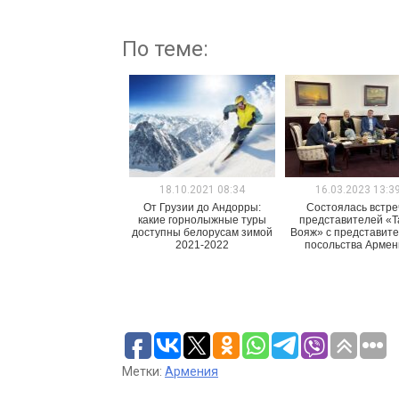
По теме:
18.10.2021 08:34
16.03.2023 13:3
От Грузии до Андорры:
Состоялась встре
какие горнолыжные туры
представителей «Т
доступны белорусам зимой
Вояж» с представит
2021-2022
посольства Арме
Метки:
Армения