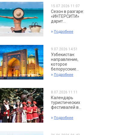
15.07.2026 11:07
Сезон в разгаре:
«ИНТЕРСИТИ»
дарит...
»
Подробнее
9.07.2026 14:51
Узбекистан:
направление,
которое
белорусские...
»
Подробнее
8.07.2026 11:11
Календарь
туристических
фестивалей в...
»
Подробнее