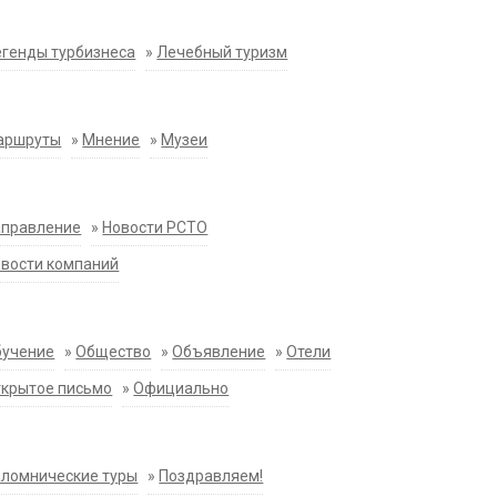
генды турбизнеса
»
Лечебный туризм
аршруты
»
Мнение
»
Музеи
аправление
»
Новости РСТО
вости компаний
бучение
»
Общество
»
Объявление
»
Отели
крытое письмо
»
Официально
ломнические туры
»
Поздравляем!