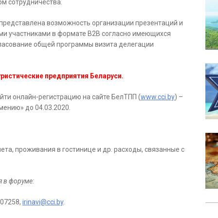
ом сотрудничества.
 представлена возможность организации презентаций и
ми участниками в формате B2B согласно имеющихся
гласование общей программы визита делегации
уристические предприятия Беларуси.
йти онлайн-регистрацию на сайте БелТПП (
www.cci.by
) –
мению» до 04.03.2020.
ета, проживания в гостинице и др. расходы, связанные с
 в форуме:
907258,
irinavi@cci.by
.