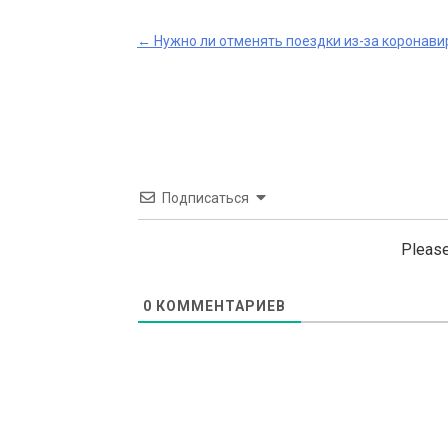
Post
←
Нужно ли отменять поездки из-за коронави
navigation
Подписаться
Please
0
КОММЕНТАРИЕВ