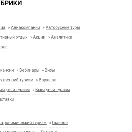
УБРИКИ
виа
»
Авиакомпании
»
Автобусные туры
тивный отдых
»
Акции
»
Аналитика
нонс
акансии
»
Вебинары
»
Визы
утренний туризм
»
Воркшоп
ездной туризм
»
Выездной туризм
ыставки
строномический туризм
»
Главное