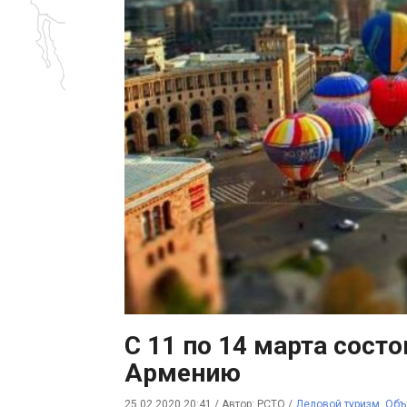
С 11 по 14 марта состо
Армению
25.02.2020 20:41
/
Автор: РСТО
/
Деловой туризм
,
Объ