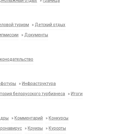
орнолыжный отдых
»
Граница
еловой туризм
»
Детский отдых
ипмиссии
»
Документы
конодательство
нфотуры
»
Инфраструктура
тория белорусского турбизнеса
»
Итоги
адры
»
Комментарий
»
Конкурсы
оронавирус
»
Круизы
»
Курорты