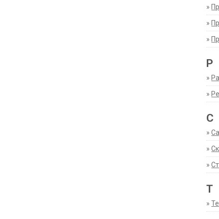
»
П
»
П
»
П
Р
»
Ра
»
Р
С
»
С
»
С
»
Ст
Т
»
Т