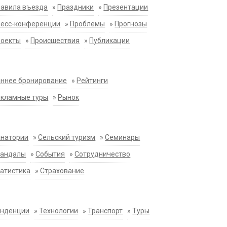
равила въезда
»
Праздники
»
Презентации
ресс-конференции
»
Проблемы
»
Прогнозы
роекты
»
Происшествия
»
Публикации
ннее бронирование
»
Рейтинги
екламные туры
»
Рынок
анатории
»
Сельский туризм
»
Семинары
кандалы
»
События
»
Сотрудничество
атистика
»
Страхование
енденции
»
Технологии
»
Транспорт
»
Туры