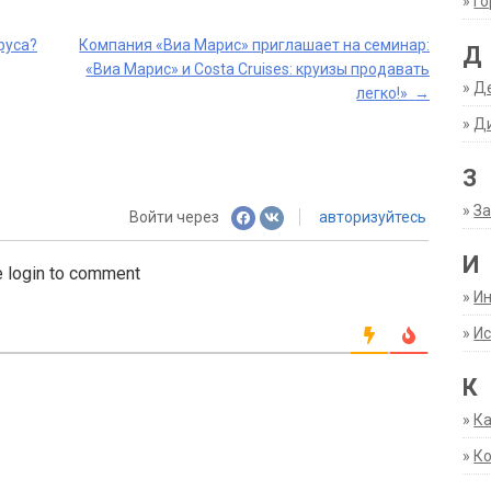
»
Г
руса?
Компания «Виа Марис» приглашает на семинар:
Д
«Виа Марис» и Costa Cruises: круизы продавать
»
Д
легко!»
→
»
Д
З
»
За
Войти через
авторизуйтесь
И
 login to comment
»
И
»
Ис
К
»
К
»
К