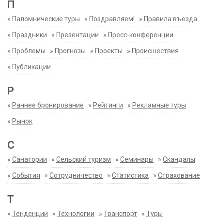
П
»
Паломнические туры
»
Поздравляем!
»
Правила въезда
»
Праздники
»
Презентации
»
Пресс-конференции
»
Проблемы
»
Прогнозы
»
Проекты
»
Происшествия
»
Публикации
Р
»
Раннее бронирование
»
Рейтинги
»
Рекламные туры
»
Рынок
С
»
Санатории
»
Сельский туризм
»
Семинары
»
Скандалы
»
События
»
Сотрудничество
»
Статистика
»
Страхование
Т
»
Тенденции
»
Технологии
»
Транспорт
»
Туры