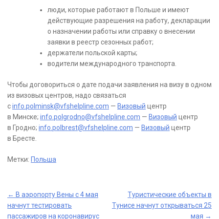
люди, которые работают в Польше и имеют
действующие разрешения на работу, декларации
о назначении работы или справку о внесении
заявки в реестр сезонных работ;
держатели польской карты;
водители международного транспорта.
Чтобы договориться о дате подачи заявления на визу в одном
из визовых центров, надо связаться
с
info.polminsk@vfshelpline.com
—
Визовый
центр
в Минске;
info.polgrodno@vfshelpline.com
—
Визовый
центр
в Гродно;
info.polbrest@vfshelpline.com
—
Визовый
центр
в Бресте.
Метки:
Польша
Post
←
В аэропорту Вены с 4 мая
Туристические объекты в
начнут тестировать
Тунисе начнут открываться 25
navigation
пассажиров на коронавирус
мая
→