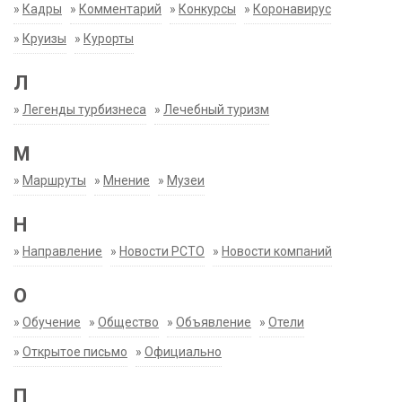
»
Кадры
»
Комментарий
»
Конкурсы
»
Коронавирус
»
Круизы
»
Курорты
Л
»
Легенды турбизнеса
»
Лечебный туризм
М
»
Маршруты
»
Мнение
»
Музеи
Н
»
Направление
»
Новости РСТО
»
Новости компаний
О
»
Обучение
»
Общество
»
Объявление
»
Отели
»
Открытое письмо
»
Официально
П