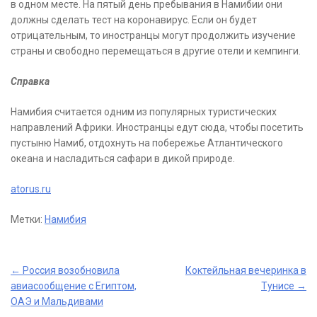
в одном месте. На пятый день пребывания в Намибии они
должны сделать тест на коронавирус. Если он будет
отрицательным, то иностранцы могут продолжить изучение
страны и свободно перемещаться в другие отели и кемпинги.
Справка
Намибия считается одним из популярных туристических
направлений Африки. Иностранцы едут сюда, чтобы посетить
пустыню Намиб, отдохнуть на побережье Атлантического
океана и насладиться сафари в дикой природе.
atorus.ru
Метки:
Намибия
Post
←
Россия возобновила
Коктейльная вечеринка в
авиасообщение с Египтом,
Тунисе
→
navigation
ОАЭ и Мальдивами