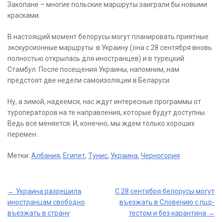
Закопане – многие польские маршруты заиграли бы новыми
красками.
В настоящий момент белорусы могут планировать приятные
экскурсионные маршруты в Украину (она с 28 сентября вновь
полностью открылась для иностранцев) и в турецкий
Стамбул. После посещения Украины, напомним, нам
предстоят две недели самоизоляции в Беларуси.
Ну, а зимой, надеемся, нас ждут интересные программы от
туроператоров на те направления, которые будут доступны.
Ведь все меняется. И, конечно, мы ждем только хороших
перемен.
Метки:
Албания
,
Египет
,
Тунис
,
Украина
,
Черногория
Post
←
Украина разрешила
С 28 сентября белорусы могут
иностранцам свободно
въезжать в Словению с пцр-
navigation
въезжать в страну
тестом и без карантина
→