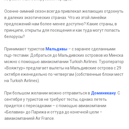
Осенне-зимний сезон всегда привлекал желающих отдохнуть
в далеких экзотических странах. Что из этой линейки
предложений нам более-менее доступно? Какие страны, в
принципе, открыты для посещения и как туда могут попасть
белорусы?
Принимают туристов
Мальдивы
– с заранее сделанными
пцр-тестами. Добраться до Мальдивских островов из Минска
можно с помощью авиакомпании Turkish Airlines. Туроператор
«Вояжтур» предлагает вылеты на Мальдивские острова с 29
октября еженедельно по четвергам (собственные блоки мест
на Turkish Airlines).
При большом желании можно отправиться в
Доминикану
. С
сентября у туристов не требуют тесты, однако лететь
придется с пересадками – с помощью авиакомпании
«Белавиа» до Парижа и оттуда до конечной цели –
авиакомпанией Air France.