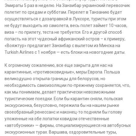
Эмираты 5 раз в неделю. На Занзибар украинский перевозчик
полетит по средам и субботам. Перелет в Танзанию будет
осуществляться с дозаправкой в Луксоре, туристы при этом
не будут выходить из самолета, весь полет займет 10 часов,
виза – по прилету, теста не требуется. Его и другой способ
попасть на этот чудесный африканский остров – к примеру,
«Вояжтур» предлагает Занзибар с вылетом из Минска на
Turkish Airlines с 1 ноября — есть блоки на новогодние даты.
К огромному сожалению, все еще закрыта для нас на
карантинные, «противоковидные», меры Европа. Польша
великодушно открыла границы для белорусов, но
необходимость самоизоляции по-прежнему сохраняется, что,
как мы понимаем, делает практически невозможными
туристические поездки. Если бы карантин сняли, польская
экскурсионка, безусловно, пережила бы на нашем рынке
своеобразный ренессанс и наконец-то подняли бы голову
уложенные на обе лопатки ковидом отечественные
«автобусники» — фирмы, специализирующиеся на автобусных
экскурсионных турах. Варшава, оздоровительные туры,