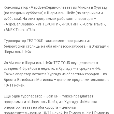
Консолидатор «АэроБелСервис» летает из Минска в Хургаду
(по средам и субботам) и Шарм-эль-Шейх (по вторникам и
субботам). На этих программах работают операторы –
«АэроБелСервис», «ИНТЕРСИТИ», «РОСТИНГ», «Coral Travel»,
«ANEX Tour», «TUI».
Туроператор TEZ TOUR также имеет программы из
белорусской столицы на оба египетских курорта – в Хургаду и
Шарм-эль-Шейх.
Из Минска в Шарм-эль-Шейх TEZ TOUR осуществляет в
среднем 4-5 рейсов в неделю, в Хургаду — в среднем 4-6.
Также оператор летает в Хургаду из областных городов – из
Бреста, Витебска и Могилева – цепочки продолжительностью
10/11 ночей.
Еще один туроператор – Join UP – также предлагает
программы и в Шарм-эль-Шейх, и в Хургаду. Из Минска
оператор летает на оба курорта – цепочки
продолжительностью 10/11 ночей. Из Гомеля с Join UP можно