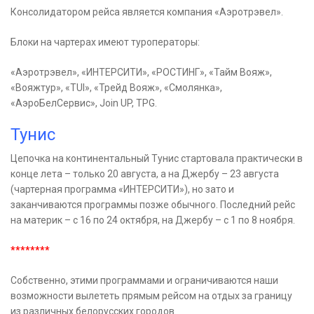
Консолидатором рейса является компания «Аэротрэвел».
Блоки на чартерах имеют туроператоры:
«Аэротрэвел», «ИНТЕРСИТИ», «РОСТИНГ», «Тайм Вояж»,
«Вояжтур», «TUI», «Трейд Вояж», «Смолянка»,
«АэроБелСервис», Join UP, TPG.
Тунис
Цепочка на континентальный Тунис стартовала практически в
конце лета – только 20 августа, а на Джербу – 23 августа
(чартерная программа «ИНТЕРСИТИ»), но зато и
заканчиваются программы позже обычного. Последний рейс
на материк – с 16 по 24 октября, на Джербу – с 1 по 8 ноября.
********
Собственно, этими программами и ограничиваются наши
возможности вылететь прямым рейсом на отдых за границу
из различных белорусских городов.