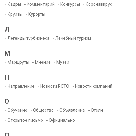
»
Кадры
»
Комментарий
»
Конкурсы
»
Коронавирус
»
Круизы
»
Курорты
Л
»
Легенды турбизнеса
»
Лечебный туризм
М
»
Маршруты
»
Мнение
»
Музеи
Н
»
Направление
»
Новости РСТО
»
Новости компаний
О
»
Обучение
»
Общество
»
Объявление
»
Отели
»
Открытое письмо
»
Официально
П