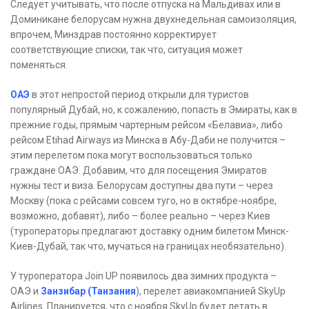
Следует учитывать, что после отпуска на Мальдивах или в
Доминикане белорусам нужна двухнедельная самоизоляция,
впрочем, Минздрав постоянно корректирует
соответствующие списки, так что, ситуация может
поменяться.
ОАЭ
в этот непростой период открыли для туристов
популярный Дубай, но, к сожалению, попасть в Эмираты, как в
прежние годы, прямым чартерным рейсом «Белавиа», либо
рейсом Etihad Airways из Минска в Абу-Даби не получится –
этим перелетом пока могут воспользоваться только
граждане ОАЭ. Добавим, что для посещения Эмиратов
нужны тест и виза. Белорусам доступны два пути – через
Москву (пока с рейсами совсем туго, но в октябре-ноябре,
возможно, добавят), либо – более реально – через Киев
(туроператоры предлагают доставку одним билетом Минск-
Киев-Дубай, так что, мучаться на границах необязательно).
У туроператора Join UP появилось два зимних продукта –
ОАЭ и
Занзибар (Танзания
), перелет авиакомпанией SkyUp
Airlines. Планируется, что с ноября SkyUp будет летать в