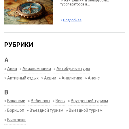
Итоги: рейтинги белорусских
туроператоров в...
»
Подробнее
РУБРИКИ
А
»
Авиа
»
Авиакомпании
»
Автобусные туры
»
Активный отдых
»
Акции
»
Аналитика
»
Анонс
В
»
Вакансии
»
Вебинары
»
Визы
»
Внутренний туризм
»
Воркшоп
»
Въездной туризм
»
Выездной туризм
»
Выставки