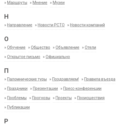
»
Маршруты
»
Мнение
»
Музеи
Н
»
Направление
»
Новости РСТО
»
Новости компаний
О
»
Обучение
»
Общество
»
Объявление
»
Отели
»
Открытое письмо
»
Официально
П
»
Паломнические туры
»
Поздравляем!
»
Правила въезда
»
Праздники
»
Презентации
»
Пресс-конференции
»
Проблемы
»
Прогнозы
»
Проекты
»
Происшествия
»
Публикации
Р