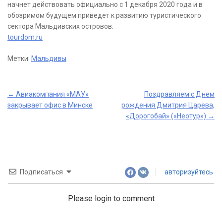
начнет действовать официально с 1 декабря 2020 года и в
обозримом будущем приведет к развитию туристического
сектора Мальдивских островов.
tourdom.ru
Метки:
Мальдивы
Post
←
Авиакомпания «МАУ»
Поздравляем с Днем
закрывает офис в Минске
рождения Дмитрия Царева,
navigation
«Дорогобай» («Неотур»)
→
Подписаться
авторизуйтесь
Please login to comment