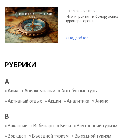
30.12.2025 10:19
Итоги: рейтинги белорусских
туроператоров в...
»
Подробнее
РУБРИКИ
А
»
Авиа
»
Авиакомпании
»
Автобусные туры
»
Активный отдых
»
Акции
»
Аналитика
»
Анонс
В
»
Вакансии
»
Вебинары
»
Визы
»
Внутренний туризм
»
Воркшоп
»
Въездной туризм
»
Выездной туризм