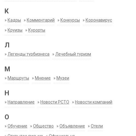
К
»
Кадры
»
Комментарий
»
Конкурсы
»
Коронавирус
»
Круизы
»
Курорты
Л
»
Легенды турбизнеса
»
Лечебный туризм
М
»
Маршруты
»
Мнение
»
Музеи
Н
»
Направление
»
Новости РСТО
»
Новости компаний
О
»
Обучение
»
Общество
»
Объявление
»
Отели
»
Открытое письмо
»
Официально