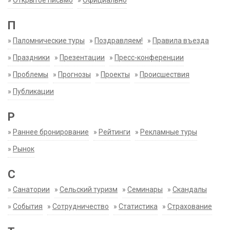
П
»
Паломнические туры
»
Поздравляем!
»
Правила въезда
»
Праздники
»
Презентации
»
Пресс-конференции
»
Проблемы
»
Прогнозы
»
Проекты
»
Происшествия
»
Публикации
Р
»
Раннее бронирование
»
Рейтинги
»
Рекламные туры
»
Рынок
С
»
Санатории
»
Сельский туризм
»
Семинары
»
Скандалы
»
События
»
Сотрудничество
»
Статистика
»
Страхование