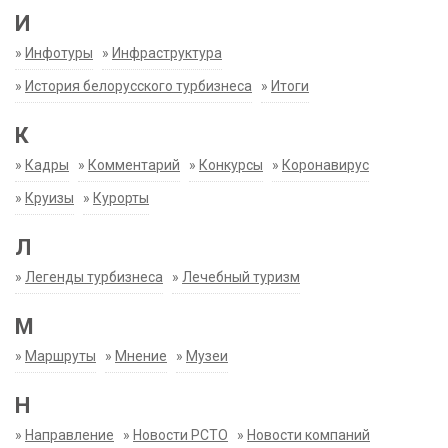
И
»
Инфотуры
»
Инфраструктура
»
История белорусского турбизнеса
»
Итоги
К
»
Кадры
»
Комментарий
»
Конкурсы
»
Коронавирус
»
Круизы
»
Курорты
Л
»
Легенды турбизнеса
»
Лечебный туризм
М
»
Маршруты
»
Мнение
»
Музеи
Н
»
Направление
»
Новости РСТО
»
Новости компаний