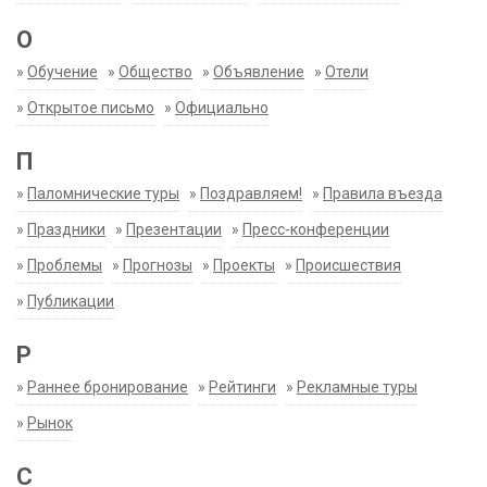
О
»
Обучение
»
Общество
»
Объявление
»
Отели
»
Открытое письмо
»
Официально
П
»
Паломнические туры
»
Поздравляем!
»
Правила въезда
»
Праздники
»
Презентации
»
Пресс-конференции
»
Проблемы
»
Прогнозы
»
Проекты
»
Происшествия
»
Публикации
Р
»
Раннее бронирование
»
Рейтинги
»
Рекламные туры
»
Рынок
С