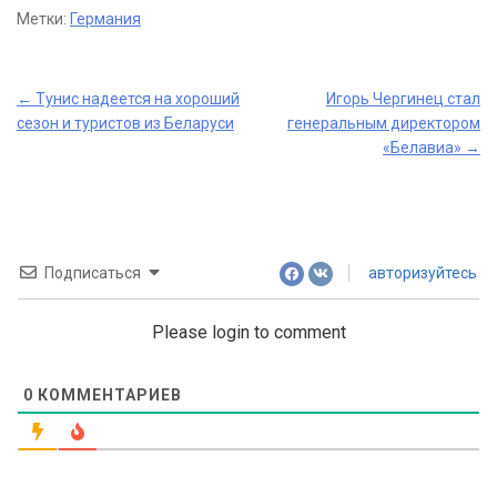
Метки:
Германия
Post
←
Тунис надеется на хороший
Игорь Чергинец стал
сезон и туристов из Беларуси
генеральным директором
navigation
«Белавиа»
→
Подписаться
авторизуйтесь
Please login to comment
0
КОММЕНТАРИЕВ