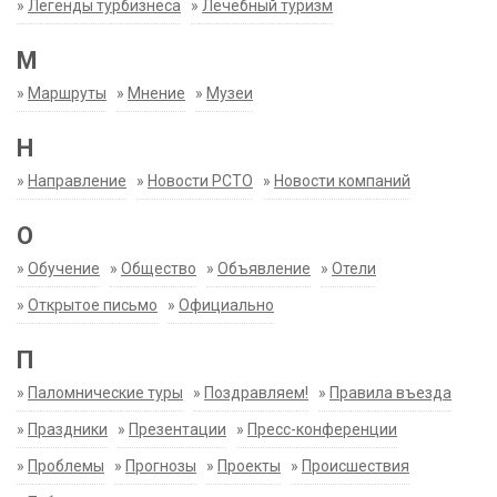
»
Легенды турбизнеса
»
Лечебный туризм
М
»
Маршруты
»
Мнение
»
Музеи
Н
»
Направление
»
Новости РСТО
»
Новости компаний
О
»
Обучение
»
Общество
»
Объявление
»
Отели
»
Открытое письмо
»
Официально
П
»
Паломнические туры
»
Поздравляем!
»
Правила въезда
»
Праздники
»
Презентации
»
Пресс-конференции
»
Проблемы
»
Прогнозы
»
Проекты
»
Происшествия