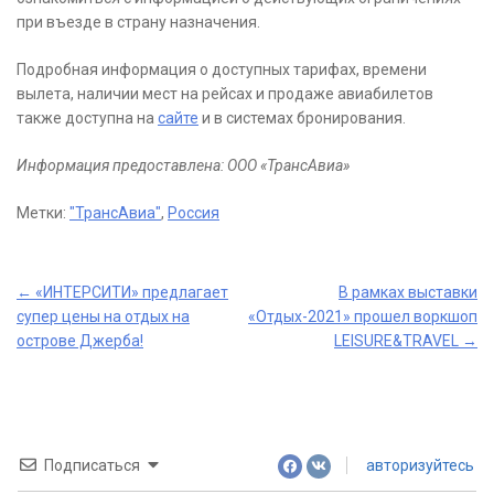
при въезде в страну назначения.
Подробная информация о доступных тарифах, времени
вылета, наличии мест на рейсах и продаже авиабилетов
также доступна на
сайте
и в системах бронирования.
Информация предоставлена: ООО «ТрансАвиа»
Метки:
"ТрансАвиа"
,
Россия
Post
←
«ИНТЕРСИТИ» предлагает
В рамках выставки
супер цены на отдых на
«Отдых-2021» прошел воркшоп
navigation
острове Джерба!
LEISURE&TRAVEL
→
Подписаться
авторизуйтесь