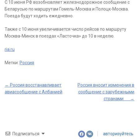
С 10 июня РФ возобновляет железнодорожное сообщение с
Беларусью по маршрутам Гомель-Москва и Полоцк-Москва.
Поезда будут ходить ежедневно.
Также с 10 июня увеличивается число рейсов по маршруту
Москва-Минск в поездах «Ласточка» до 10 в неделю.
ria.ru
Метки:
Россия
Post
←
Россия восстанавливает
Россия вносит изменения в
авиасообщение с Албанией
сообщение с зарубежными
navigation
странами
→
Подписаться
авторизуйтесь