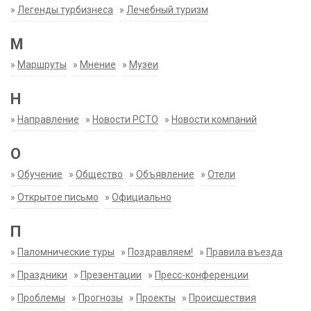
»
Легенды турбизнеса
»
Лечебный туризм
М
»
Маршруты
»
Мнение
»
Музеи
Н
»
Направление
»
Новости РСТО
»
Новости компаний
О
»
Обучение
»
Общество
»
Объявление
»
Отели
»
Открытое письмо
»
Официально
П
»
Паломнические туры
»
Поздравляем!
»
Правила въезда
»
Праздники
»
Презентации
»
Пресс-конференции
»
Проблемы
»
Прогнозы
»
Проекты
»
Происшествия