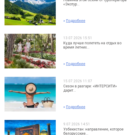
Новинка этой осени от туроператора
«Экотур...
»
Подробнее
13.07.2026 15:51
Куда лучше полететь на отдых во
время летних...
»
Подробнее
15.07.2026 11:07
Сезон в разгаре: «ИНТЕРСИТИ»
дарит...
»
Подробнее
9.07.2026 14:51
Узбекистан: направление, которое
белорусские...