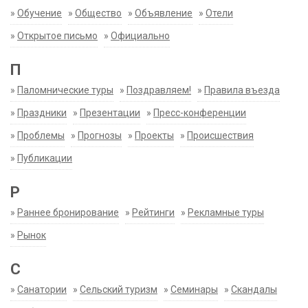
»
Обучение
»
Общество
»
Объявление
»
Отели
»
Открытое письмо
»
Официально
П
»
Паломнические туры
»
Поздравляем!
»
Правила въезда
»
Праздники
»
Презентации
»
Пресс-конференции
»
Проблемы
»
Прогнозы
»
Проекты
»
Происшествия
»
Публикации
Р
»
Раннее бронирование
»
Рейтинги
»
Рекламные туры
»
Рынок
С
»
Санатории
»
Сельский туризм
»
Семинары
»
Скандалы