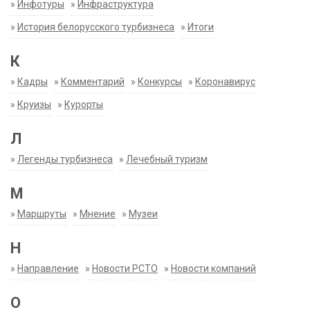
»
Инфотуры
»
Инфраструктура
»
История белорусского турбизнеса
»
Итоги
К
»
Кадры
»
Комментарий
»
Конкурсы
»
Коронавирус
»
Круизы
»
Курорты
Л
»
Легенды турбизнеса
»
Лечебный туризм
М
»
Маршруты
»
Мнение
»
Музеи
Н
»
Направление
»
Новости РСТО
»
Новости компаний
О