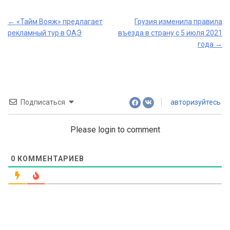
Post
←
«Тайм Вояж» предлагает
Грузия изменила правила
рекламный тур в ОАЭ
въезда в страну с 5 июля 2021
navigation
года
→
Подписаться
авторизуйтесь
Please login to comment
0
КОММЕНТАРИЕВ