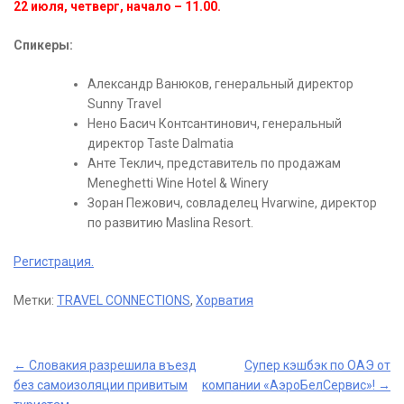
22 июля, четверг, начало – 11.00.
Спикеры:
Александр Ванюков, генеральный директор
Sunny Travel
Нено Басич Контсантинович, генеральный
директор Taste Dalmatia
Анте Теклич, представитель по продажам
Meneghetti Wine Hotel & Winery
Зоран Пежович, совладелец Hvarwine, директор
по развитию Maslina Resort.
Регистрация.
Метки:
TRAVEL CONNECTIONS
,
Хорватия
Post
←
Словакия разрешила въезд
Супер кэшбэк по ОАЭ от
без самоизоляции привитым
компании «АэроБелСервис»!
→