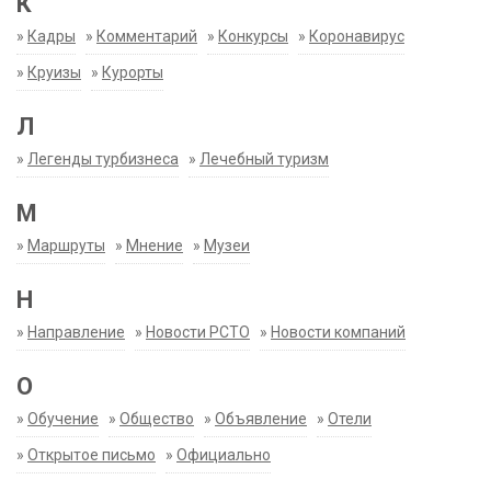
К
»
Кадры
»
Комментарий
»
Конкурсы
»
Коронавирус
»
Круизы
»
Курорты
Л
»
Легенды турбизнеса
»
Лечебный туризм
М
»
Маршруты
»
Мнение
»
Музеи
Н
»
Направление
»
Новости РСТО
»
Новости компаний
О
»
Обучение
»
Общество
»
Объявление
»
Отели
»
Открытое письмо
»
Официально