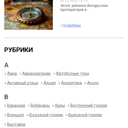
30.12.2025 10:19
Итоги: рейтинги белорусских
туроператоров в...
»
Подробнее
РУБРИКИ
А
»
Авиа
»
Авиакомпании
»
Автобусные туры
»
Активный отдых
»
Акции
»
Аналитика
»
Анонс
В
»
Вакансии
»
Вебинары
»
Визы
»
Внутренний туризм
»
Воркшоп
»
Въездной туризм
»
Выездной туризм
»
Выставки