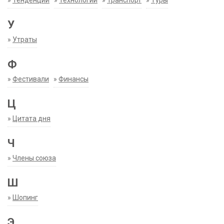
»
Тенденции
»
Технологии
»
Транспорт
»
Туры
У
»
Утраты
Ф
»
Фестивали
»
Финансы
Ц
»
Цитата дня
Ч
»
Члены союза
Ш
»
Шопинг
Э