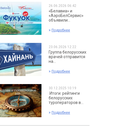
26.06.2026 06:42
«Белавиа» и
«АэроБелСервис»
объявили...
»
Подробнее
23.06.2026 12:22
Группа белорусских
врачей отправится
на...
»
Подробнее
30.12.2025 10:19
Итоги: рейтинги
белорусских
туроператоров в...
»
Подробнее