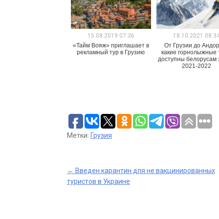
15.08.2019 07:36
18.10.2021 08:3
«Тайм Вояж» приглашает в
От Грузии до Андо
рекламный тур в Грузию
какие горнолыжные 
доступны белорусам 
2021-2022
Метки:
Грузия
Post
←
Введен карантин для не вакцинированных
туристов в Украине
navigation