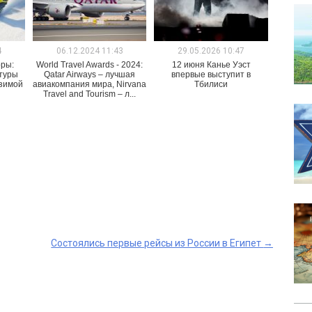
4
06.12.2024 11:43
29.05.2026 10:47
рры:
World Travel Awards - 2024:
12 июня Канье Уэст
туры
Qatar Airways – лучшая
впервые выступит в
зимой
авиакомпания мира, Nirvana
Тбилиси
Travel and Tourism – л...
Состоялись первые рейсы из России в Египет
→