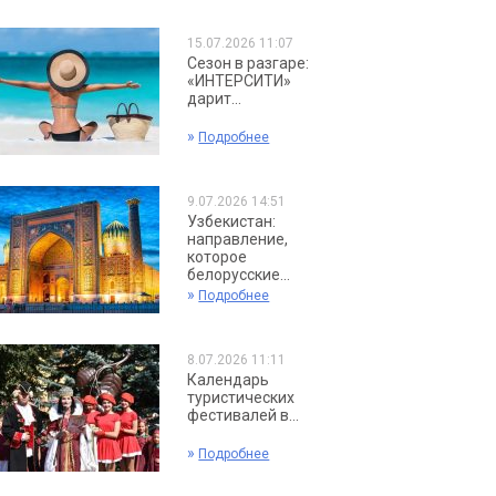
15.07.2026 11:07
Сезон в разгаре:
«ИНТЕРСИТИ»
дарит...
»
Подробнее
9.07.2026 14:51
Узбекистан:
направление,
которое
белорусские...
»
Подробнее
8.07.2026 11:11
Календарь
туристических
фестивалей в...
»
Подробнее