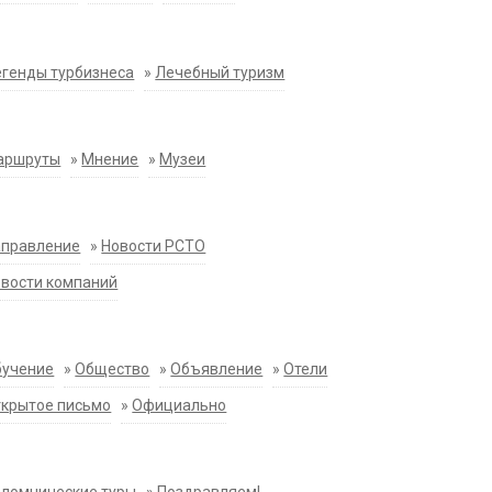
генды турбизнеса
»
Лечебный туризм
аршруты
»
Мнение
»
Музеи
аправление
»
Новости РСТО
вости компаний
бучение
»
Общество
»
Объявление
»
Отели
крытое письмо
»
Официально