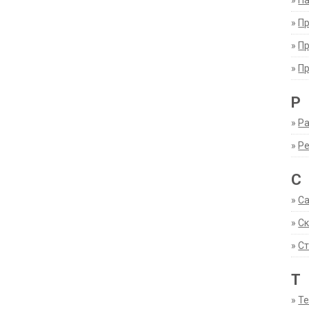
»
Па
»
П
»
П
»
П
Р
»
Ра
»
Р
С
»
С
»
С
»
Ст
Т
»
Т