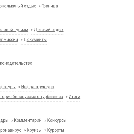
орнолыжный отдых
»
Граница
еловой туризм
»
Детский отдых
ипмиссии
»
Документы
конодательство
нфотуры
»
Инфраструктура
тория белорусского турбизнеса
»
Итоги
адры
»
Комментарий
»
Конкурсы
оронавирус
»
Круизы
»
Курорты