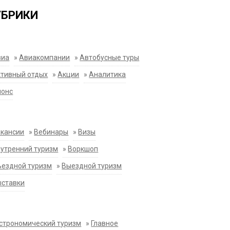
УБРИКИ
виа
»
Авиакомпании
»
Автобусные туры
тивный отдых
»
Акции
»
Аналитика
нонс
акансии
»
Вебинары
»
Визы
утренний туризм
»
Воркшоп
ездной туризм
»
Выездной туризм
ыставки
строномический туризм
»
Главное