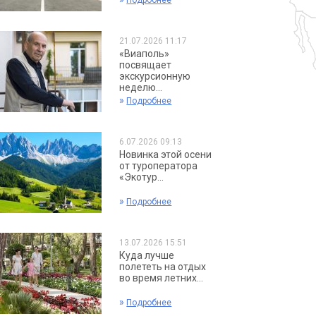
Подробнее
21.07.2026 11:17
«Виаполь»
посвящает
экскурсионную
неделю...
»
Подробнее
6.07.2026 09:13
Новинка этой осени
от туроператора
«Экотур...
»
Подробнее
13.07.2026 15:51
Куда лучше
полететь на отдых
во время летних...
»
Подробнее