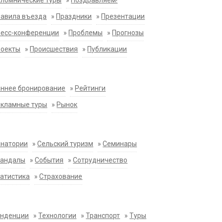
ломнические туры
»
Поздравляем!
равила въезда
»
Праздники
»
Презентации
ресс-конференции
»
Проблемы
»
Прогнозы
роекты
»
Происшествия
»
Публикации
ннее бронирование
»
Рейтинги
екламные туры
»
Рынок
анатории
»
Сельский туризм
»
Семинары
кандалы
»
События
»
Сотрудничество
атистика
»
Страхование
енденции
»
Технологии
»
Транспорт
»
Туры