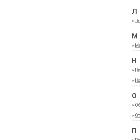
Л
»
Ле
М
»
М
Н
»
Н
»
Но
О
»
О
»
От
П