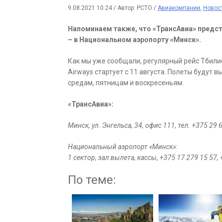
9.08.2021 10:24
/
Автор: РСТО
/
Авиакомпании
,
Новос
Напоминаем также, что «ТрансАвиа» предс
– в Национальном аэропорту «Минск».
Как мы уже сообщали, регулярный рейс Тбили
Airways стартует с 11 августа. Полеты будут в
средам, пятницам и воскресеньям.
«ТрансАвиа»:
Минск, ул. Энгельса, 34, офис 111, тел. +375 29 
Национальный аэропорт «Минс
1 сектор, зал вылета, кассы, +375 17 279 15 57, 
По теме: