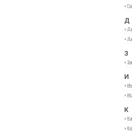
»
Г
Д
»
Д
»
Д
З
»
За
И
»
И
»
Ис
К
»
К
»
К