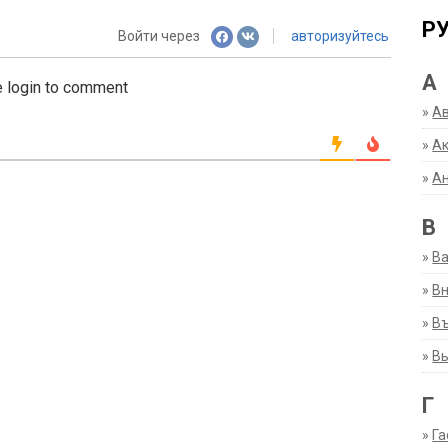
Р
Войти через
авторизуйтесь
А
 login to comment
»
А
»
Ак
»
А
В
»
В
»
Вн
»
Въ
»
В
Г
»
Га