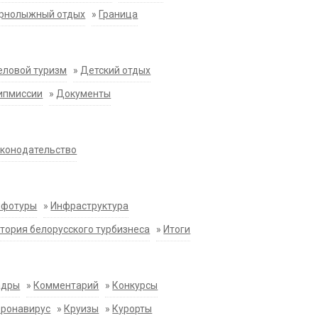
орнолыжный отдых
»
Граница
еловой туризм
»
Детский отдых
ипмиссии
»
Документы
конодательство
нфотуры
»
Инфраструктура
тория белорусского турбизнеса
»
Итоги
адры
»
Комментарий
»
Конкурсы
оронавирус
»
Круизы
»
Курорты