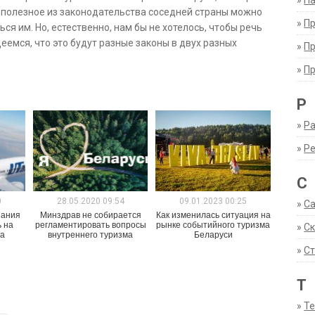
»
Па
о полезное из законодательства соседней страны можно
»
П
ся им. Но, естественно, нам бы не хотелось, чтобы речь
еемся, что это будут разные законы в двух разных
»
П
»
П
Р
»
Ра
»
Р
С
0
28.05.2020 09:54
09.01.2023 00:25
»
С
пания
Минздрав не собирается
Как изменилась ситуация на
 на
регламентировать вопросы
рынке событийного туризма
»
С
ва
внутреннего туризма
Беларуси
»
Ст
Т
»
Т