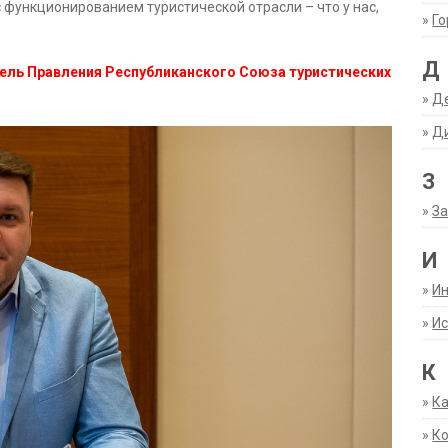
 функционированием туристической отрасли – что у нас,
»
Г
Д
ель Правления Республиканского Союза туристических
»
Д
»
Д
З
»
За
И
»
И
»
Ис
К
»
К
»
К