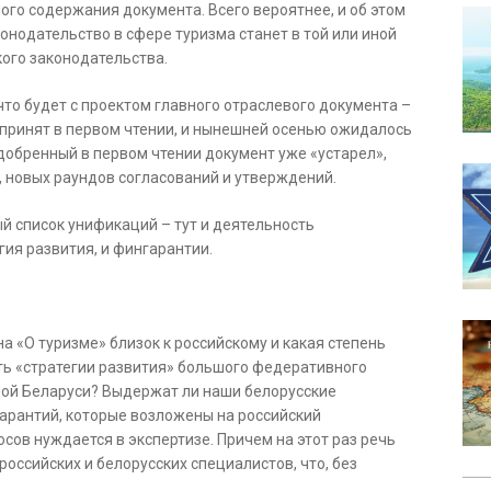
ого содержания документа. Всего вероятнее, и об этом
конодательство в сфере туризма станет в той или иной
ого законодательства.
 что будет с проектом главного отраслевого документа –
 принят в первом чтении, и нынешней осенью ожидалось
одобренный в первом чтении документ уже «устарел»,
, новых раундов согласований и утверждений.
й список унификаций – тут и деятельность
егия развития, и фингарантии.
а «О туризме» близок к российскому и какая степень
ть «стратегии развития» большого федеративного
ьшой Беларуси? Выдержат ли наши белорусские
арантий, которые возложены на российский
сов нуждается в экспертизе. Причем на этот раз речь
российских и белорусских специалистов, что, без