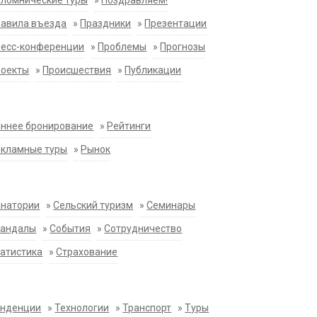
ломнические туры
»
Поздравляем!
равила въезда
»
Праздники
»
Презентации
ресс-конференции
»
Проблемы
»
Прогнозы
роекты
»
Происшествия
»
Публикации
ннее бронирование
»
Рейтинги
екламные туры
»
Рынок
анатории
»
Сельский туризм
»
Семинары
кандалы
»
События
»
Сотрудничество
атистика
»
Страхование
енденции
»
Технологии
»
Транспорт
»
Туры