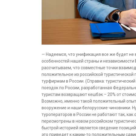
— Надеемся, что унификация все же будет не
особенностей нашей страны и независимости Б
рассчитываем, что совместные точки взаимод
положительное из российской туристической п
турфирмам в России. (Справка: туристически
поездок по России, разработанная Федеральн
туристам возвращают кешбэк – 20% от стоимо
Возможно, именно такой положительный опыт
вооружение и наши белорусские чиновники. Н
туроператоров в России не работают так, ка
пересмотрены в новом российском туристическ
быстрой историей является сведение позиций 
это приведет к каким-то положительным сдвиг