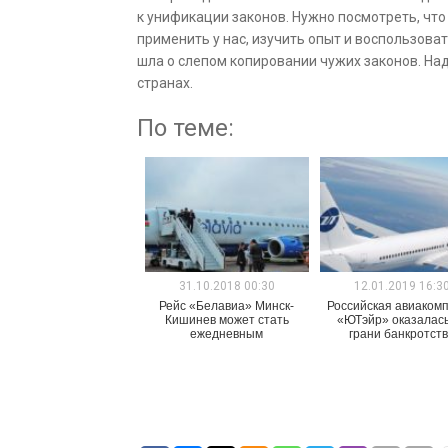
к унификации законов. Нужно посмотреть, чт
применить у нас, изучить опыт и воспользовать
шла о слепом копировании чужих законов. Над
странах.
По теме:
31.10.2018 00:30
12.01.2019 16:3
Рейс «Белавиа» Минск-
Российская авиаком
Кишинев может стать
«ЮТэйр» оказалась
ежедневным
грани банкротст