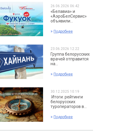
26.06.2026 06:42
«Белавиа» и
«АэроБелСервис»
объявили...
»
Подробнее
23.06.2026 12:22
Группа белорусских
врачей отправится
на...
»
Подробнее
30.12.2025 10:19
Итоги: рейтинги
белорусских
туроператоров в...
»
Подробнее