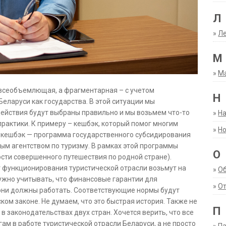
Л
»
Ле
М
»
М
 всеобъемлющая, а фрагментарная – с учетом
Н
еларуси как государства. В этой ситуации мы
ействия будут выбраны правильно и мы возьмем что-то
»
Н
рактики. К примеру – кешбэк, который помог многим
»
Но
й кешбэк — программа государственного субсидирования
ым агентством по туризму. В рамках этой программы
О
сти совершенного путешествия по родной стране).
 функционирования туристической отрасли возьмут на
»
О
ужно учитывать, что финансовые гарантии для
»
От
к они должны работать. Соответствующие нормы будут
ом законе. Не думаем, что это быстрая история. Также не
П
в законодательствах двух стран. Хочется верить, что все
ам в работе туристической отрасли Беларуси, а не просто