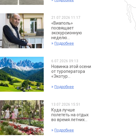
Подробнее
21.07.2026 11:17
«Виаполь»
посвящает
экскурсионную
неделю...
»
Подробнее
6.07.2026 09:13
Новинка этой осени
от туроператора
«Экотур...
»
Подробнее
13.07.2026 15:51
Куда лучше
полететь на отдых
во время летних...
»
Подробнее