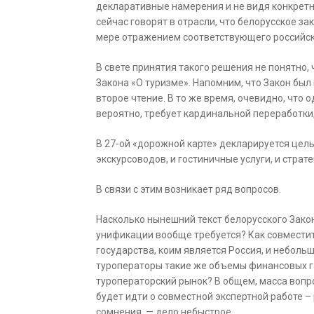
декларативные намерения и не видя конкретн
сейчас говорят в отрасли, что белорусское за
мере отражением соответствующего российск
В свете принятия такого решения не понятно,
Закона «О туризме». Напомним, что Закон был
второе чтение. В то же время, очевидно, что 
вероятно, требует кардинальной переработки
В 27-ой «дорожной карте» декларируется целы
экскурсоводов, и гостиничные услуги, и страт
В связи с этим возникает ряд вопросов.
Насколько нынешний текст белорусского Закон
унификации вообще требуется? Как совмести
государства, коим является Россия, и небол
туроператоры такие же объемы финансовых г
туроператорский рынок? В общем, масса вопро
будет идти о совместной экспертной работе – 
сомнения, — дело небыстрое.