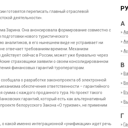
Р
ссии готовятся переписать главный отраслевой
истской деятельности».
А
изма Зарина. Она анонсировала формирование совместно с
»
А
 подготовки нового туристического
»
Ак
ию аналитиков, в его нынешнем виде не устраивает ни
 не отвечает требованиям времени. Механизм
»
А
 действует сейчас в России, может уже буквально через
ийские страховщики заявили о своем консолидированном
В
вления финансовых гарантий туроператорам.
»
В
м сообщала о разработке законопроекта об электронной
»
Вн
о механизма обеспечения ответственности – гарантийного
»
Въ
 сумма с каждого проданного тура. Но проект такого
банковских гарантий, который есть как альтернативный
»
В
в проекте белорусского Закона «О туризме», не применим
Г
, о какой именно интеграционной «унификации» идет речь
»
Га