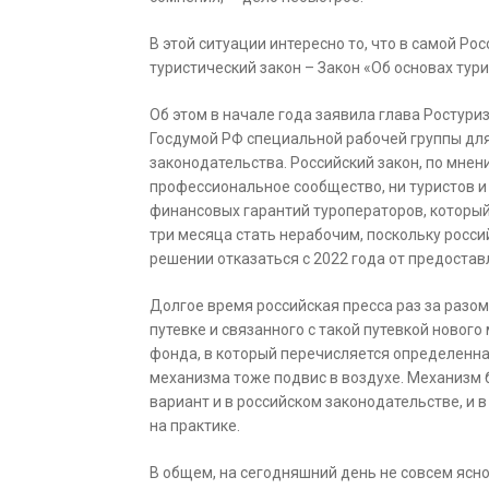
В этой ситуации интересно то, что в самой Ро
туристический закон – Закон «Об основах тур
Об этом в начале года заявила глава Ростур
Госдумой РФ специальной рабочей группы для
законодательства. Российский закон, по мнен
профессиональное сообщество, ни туристов и
финансовых гарантий туроператоров, который
три месяца стать нерабочим, поскольку росс
решении отказаться с 2022 года от предоста
Долгое время российская пресса раз за разо
путевке и связанного с такой путевкой новог
фонда, в который перечисляется определенная
механизма тоже подвис в воздухе. Механизм 
вариант и в российском законодательстве, и 
на практике.
В общем, на сегодняшний день не совсем ясно