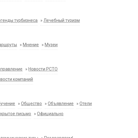
генды турбизнеса
»
Лечебный туризм
аршруты
»
Мнение
»
Музеи
аправление
»
Новости РСТО
вости компаний
бучение
»
Общество
»
Объявление
»
Отели
крытое письмо
»
Официально