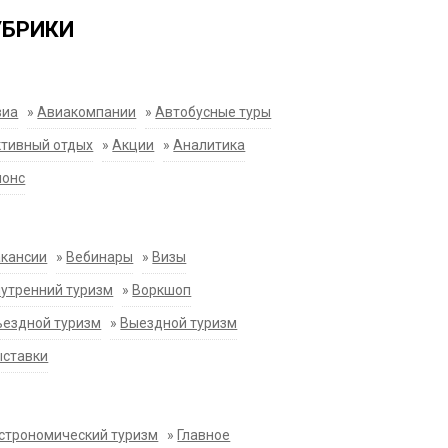
УБРИКИ
виа
»
Авиакомпании
»
Автобусные туры
тивный отдых
»
Акции
»
Аналитика
нонс
акансии
»
Вебинары
»
Визы
утренний туризм
»
Воркшоп
ездной туризм
»
Выездной туризм
ыставки
строномический туризм
»
Главное