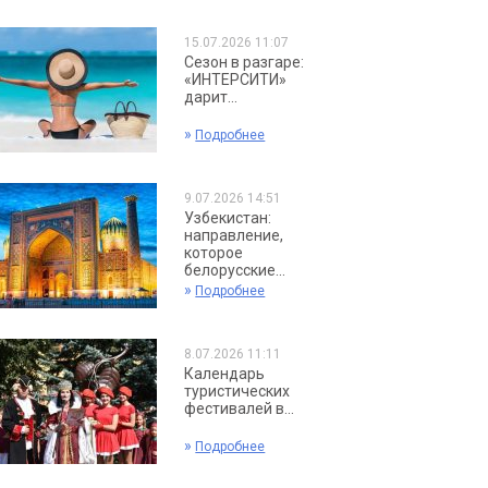
15.07.2026 11:07
Сезон в разгаре:
«ИНТЕРСИТИ»
дарит...
»
Подробнее
9.07.2026 14:51
Узбекистан:
направление,
которое
белорусские...
»
Подробнее
8.07.2026 11:11
Календарь
туристических
фестивалей в...
»
Подробнее