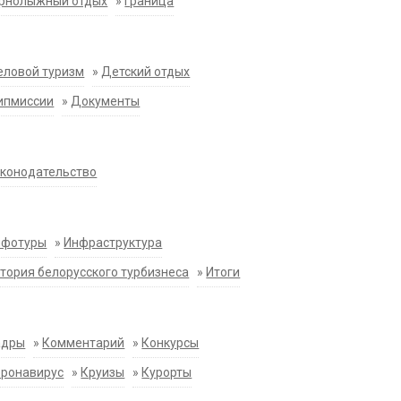
орнолыжный отдых
»
Граница
еловой туризм
»
Детский отдых
ипмиссии
»
Документы
конодательство
нфотуры
»
Инфраструктура
тория белорусского турбизнеса
»
Итоги
адры
»
Комментарий
»
Конкурсы
оронавирус
»
Круизы
»
Курорты