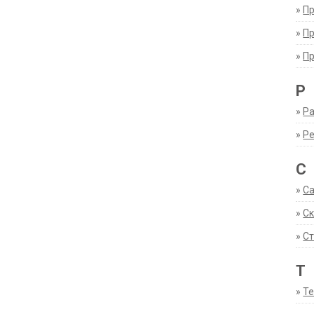
»
П
»
П
»
П
Р
»
Ра
»
Р
С
»
С
»
С
»
Ст
Т
»
Т