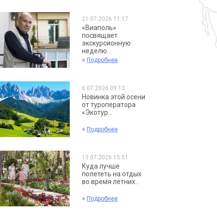
21.07.2026 11:17
«Виаполь»
посвящает
экскурсионную
неделю...
»
Подробнее
6.07.2026 09:13
Новинка этой осени
от туроператора
«Экотур...
»
Подробнее
13.07.2026 15:51
Куда лучше
полететь на отдых
во время летних...
»
Подробнее