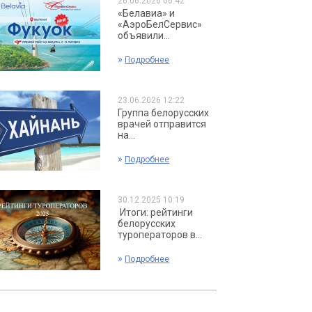
26.06.2026 06:42
«Белавиа» и
«АэроБелСервис»
объявили...
»
Подробнее
23.06.2026 12:22
Группа белорусских
врачей отправится
на...
»
Подробнее
30.12.2025 10:19
Итоги: рейтинги
белорусских
туроператоров в...
»
Подробнее