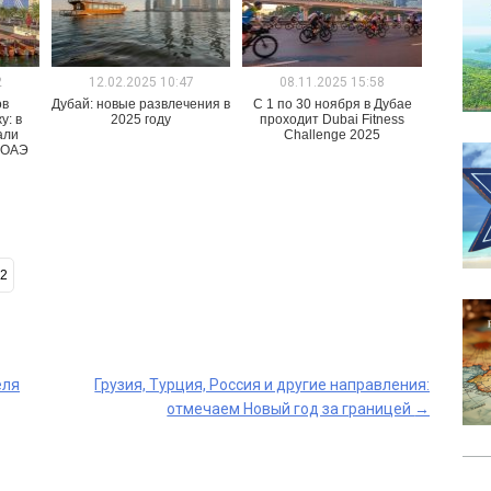
2
12.02.2025 10:47
08.11.2025 15:58
ов
Дубай: новые развлечения в
С 1 по 30 ноября в Дубае
у: в
2025 году
проходит Dubai Fitness
али
Challenge 2025
 ОАЭ
2
еля
Грузия, Турция, Россия и другие направления:
отмечаем Новый год за границей
→