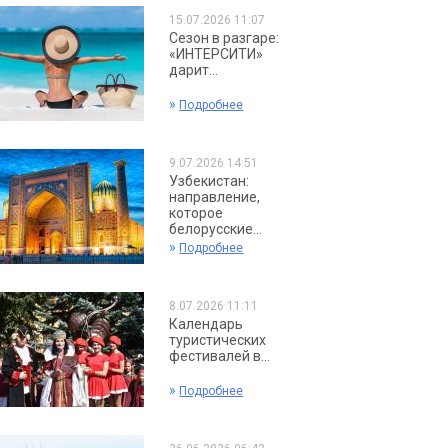
15.07.2026 11:07
Сезон в разгаре:
«ИНТЕРСИТИ»
дарит...
»
Подробнее
9.07.2026 14:51
Узбекистан:
направление,
которое
белорусские...
»
Подробнее
8.07.2026 11:11
Календарь
туристических
фестивалей в...
»
Подробнее