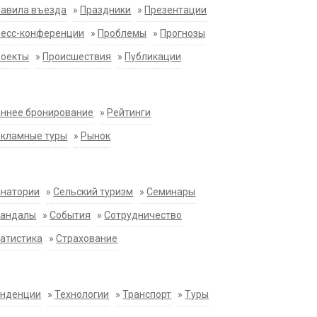
равила въезда
»
Праздники
»
Презентации
ресс-конференции
»
Проблемы
»
Прогнозы
роекты
»
Происшествия
»
Публикации
ннее бронирование
»
Рейтинги
екламные туры
»
Рынок
анатории
»
Сельский туризм
»
Семинары
кандалы
»
События
»
Сотрудничество
атистика
»
Страхование
енденции
»
Технологии
»
Транспорт
»
Туры