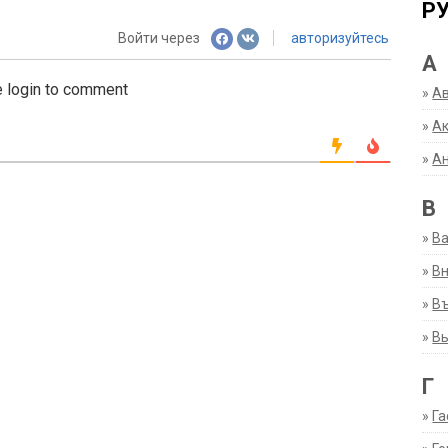
Р
Войти через
авторизуйтесь
А
 login to comment
»
А
»
Ак
»
А
В
»
В
»
Вн
»
Въ
»
В
Г
»
Га