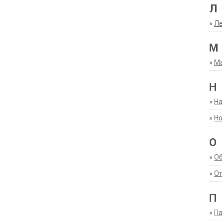
Л
»
Ле
М
»
М
Н
»
Н
»
Но
О
»
О
»
От
П
»
Па