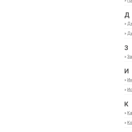
»
Г
Д
»
Д
»
Д
З
»
За
И
»
И
»
Ис
К
»
К
»
К