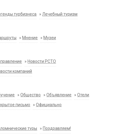
генды турбизнеса
»
Лечебный туризм
аршруты
»
Мнение
»
Музеи
аправление
»
Новости РСТО
вости компаний
бучение
»
Общество
»
Объявление
»
Отели
крытое письмо
»
Официально
ломнические туры
»
Поздравляем!