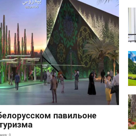
 белорусском павильоне
туризма
иев: 0