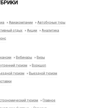
УБРИКИ
виа
»
Авиакомпании
»
Автобусные туры
тивный отдых
»
Акции
»
Аналитика
нонс
акансии
»
Вебинары
»
Визы
утренний туризм
»
Воркшоп
ездной туризм
»
Выездной туризм
ыставки
строномический туризм
»
Главное