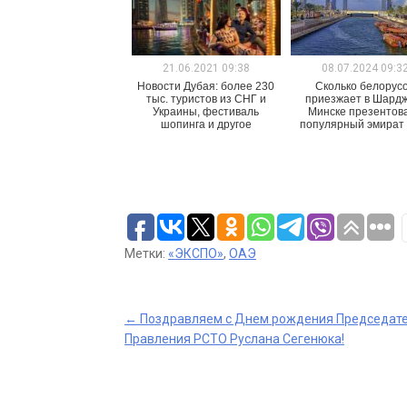
21.06.2021 09:38
08.07.2024 09:3
Новости Дубая: более 230
Сколько белорус
тыс. туристов из СНГ и
приезжает в Шардж
Украины, фестиваль
Минске презентов
шопинга и другое
популярный эмират
Метки:
«ЭКСПО»
,
ОАЭ
Post
←
Поздравляем с Днем рождения Председат
Правления РСТО Руслана Сегенюка!
navigation