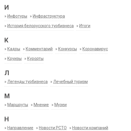
И
»
Инфотуры
»
Инфраструктура
»
История белорусского турбизнеса
»
Итоги
К
»
Кадры
»
Комментарий
»
Конкурсы
»
Коронавирус
»
Круизы
»
Курорты
Л
»
Легенды турбизнеса
»
Лечебный туризм
М
»
Маршруты
»
Мнение
»
Музеи
Н
»
Направление
»
Новости РСТО
»
Новости компаний