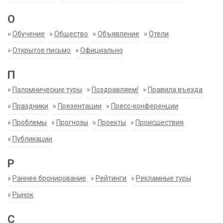
О
»
Обучение
»
Общество
»
Объявление
»
Отели
»
Открытое письмо
»
Официально
П
»
Паломнические туры
»
Поздравляем!
»
Правила въезда
»
Праздники
»
Презентации
»
Пресс-конференции
»
Проблемы
»
Прогнозы
»
Проекты
»
Происшествия
»
Публикации
Р
»
Раннее бронирование
»
Рейтинги
»
Рекламные туры
»
Рынок
С