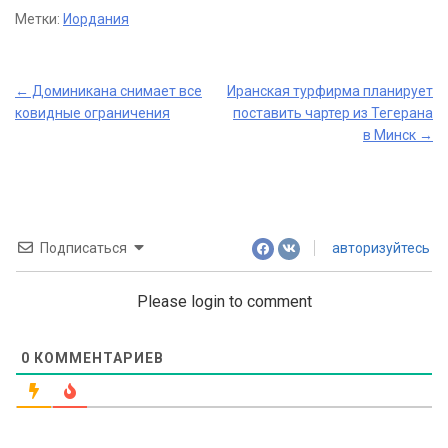
Метки:
Иордания
Post
←
Доминикана снимает все
Иранская турфирма планирует
ковидные ограничения
поставить чартер из Тегерана
navigation
в Минск
→
Подписаться
авторизуйтесь
Please login to comment
0
КОММЕНТАРИЕВ