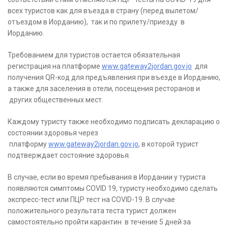
всех туристов как для въезда в страну (перед вылетом/
отъездом в Иорданию), так и по прилету/приезду в
Иорданию.
Требованием для туристов остается обязательная
регистрация на платформе
www.gateway2jordan.gov.jo
для
получения QR-код для предъявления при въезде в Иорданию,
а также для заселения в отели, посещения ресторанов и
других общественных мест.
Каждому туристу также необходимо подписать декларацию о
состоянии здоровья через
платформу
www.gateway2jordan.gov.jo
, в которой турист
подтверждает состояние здоровья.
В случае, если во время пребывания в Иордании у туриста
появляются симптомы COVID 19, туристу необходимо сделать
экспресс-тест или ПЦР тест на COVID-19. В случае
положительного результата теста турист должен
самостоятельно пройти карантин в течение 5 дней за