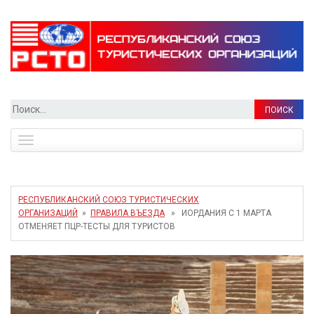
Найти:
Toggle
navigation
РЕСПУБЛИКАНСКИЙ СОЮЗ ТУРИСТИЧЕСКИХ
ОРГАНИЗАЦИЙ
»
ПРАВИЛА ВЪЕЗДА
» ИОРДАНИЯ С 1 МАРТА
ОТМЕНЯЕТ ПЦР-ТЕСТЫ ДЛЯ ТУРИСТОВ