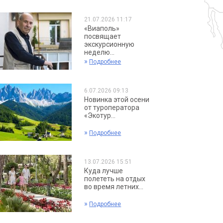
21.07.2026 11:17
«Виаполь»
посвящает
экскурсионную
неделю...
»
Подробнее
6.07.2026 09:13
Новинка этой осени
от туроператора
«Экотур...
»
Подробнее
13.07.2026 15:51
Куда лучше
полететь на отдых
во время летних...
»
Подробнее