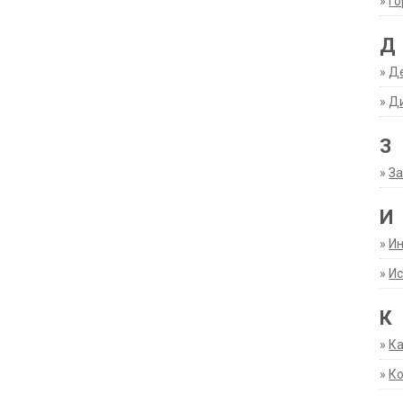
»
Г
Д
»
Д
»
Д
З
»
За
И
»
И
»
Ис
К
»
К
»
К