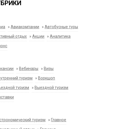
УБРИКИ
виа
»
Авиакомпании
»
Автобусные туры
тивный отдых
»
Акции
»
Аналитика
нонс
акансии
»
Вебинары
»
Визы
утренний туризм
»
Воркшоп
ездной туризм
»
Выездной туризм
ыставки
строномический туризм
»
Главное