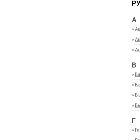
Р
А
»
А
»
Ак
»
А
В
»
В
»
Вн
»
Въ
»
В
Г
»
Га