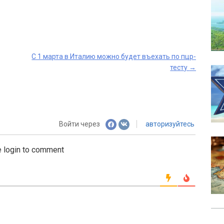
С 1 марта в Италию можно будет въехать по пцр-
тесту
→
Войти через
авторизуйтесь
 login to comment