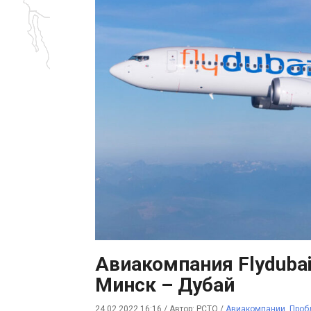
Авиакомпания Flyduba
Минск – Дубай
24.02.2022 16:16
/
Автор: РСТО
/
Авиакомпании
,
Проб