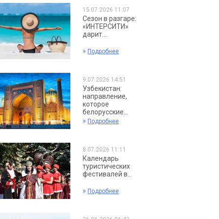
15.07.2026 11:07
Сезон в разгаре:
«ИНТЕРСИТИ»
дарит...
»
Подробнее
9.07.2026 14:51
Узбекистан:
направление,
которое
белорусские...
»
Подробнее
8.07.2026 11:11
Календарь
туристических
фестивалей в...
»
Подробнее