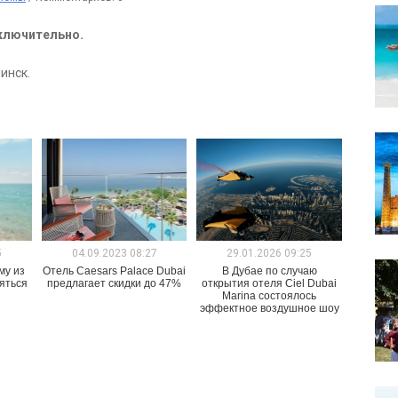
включительно.
инск.
5
04.09.2023 08:27
29.01.2026 09:25
му из
Отель Caesars Palace Dubai
В Дубае по случаю
яться
предлагает скидки до 47%
открытия отеля Ciel Dubai
Marina состоялось
эффектное воздушное шоу