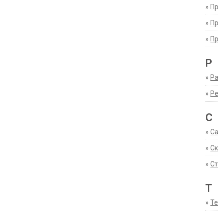
»
П
»
П
»
П
Р
»
Ра
»
Р
С
»
С
»
С
»
Ст
Т
»
Т