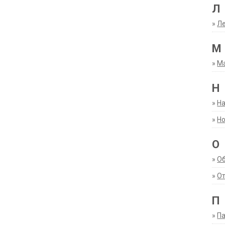
Л
»
Ле
М
»
М
Н
»
Н
»
Но
О
»
О
»
От
П
»
Па