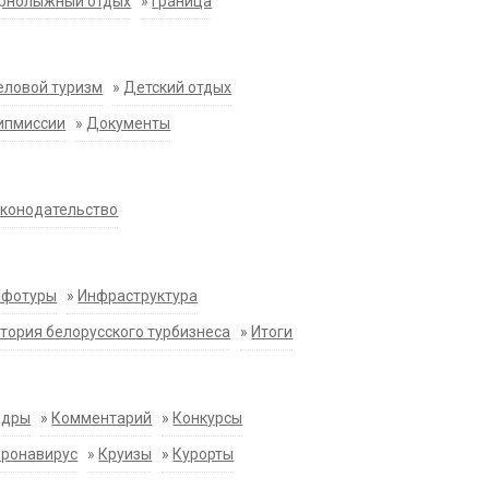
орнолыжный отдых
»
Граница
еловой туризм
»
Детский отдых
ипмиссии
»
Документы
конодательство
нфотуры
»
Инфраструктура
тория белорусского турбизнеса
»
Итоги
адры
»
Комментарий
»
Конкурсы
оронавирус
»
Круизы
»
Курорты