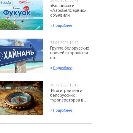
26.06.2026 06:42
«Белавиа» и
«АэроБелСервис»
объявили...
»
Подробнее
23.06.2026 12:22
Группа белорусских
врачей отправится
на...
»
Подробнее
30.12.2025 10:19
Итоги: рейтинги
белорусских
туроператоров в...
»
Подробнее