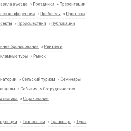
равила въезда
»
Праздники
»
Презентации
ресс-конференции
»
Проблемы
»
Прогнозы
роекты
»
Происшествия
»
Публикации
ннее бронирование
»
Рейтинги
екламные туры
»
Рынок
анатории
»
Сельский туризм
»
Семинары
кандалы
»
События
»
Сотрудничество
атистика
»
Страхование
енденции
»
Технологии
»
Транспорт
»
Туры