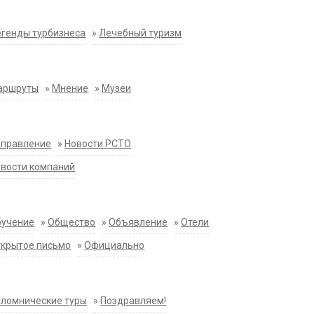
генды турбизнеса
»
Лечебный туризм
аршруты
»
Мнение
»
Музеи
аправление
»
Новости РСТО
вости компаний
бучение
»
Общество
»
Объявление
»
Отели
крытое письмо
»
Официально
ломнические туры
»
Поздравляем!