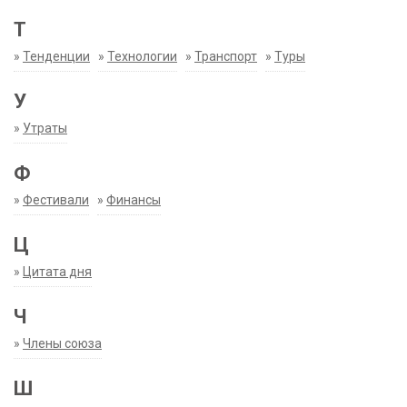
Т
»
Тенденции
»
Технологии
»
Транспорт
»
Туры
У
»
Утраты
Ф
»
Фестивали
»
Финансы
Ц
»
Цитата дня
Ч
»
Члены союза
Ш