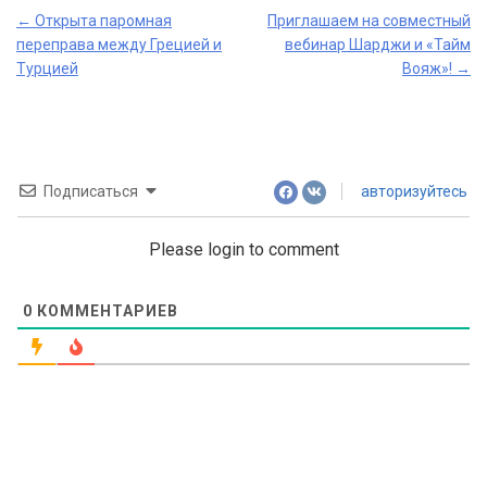
Post
←
Открыта паромная
Приглашаем на совместный
переправа между Грецией и
вебинар Шарджи и «Тайм
navigation
Турцией
Вояж»!
→
Подписаться
авторизуйтесь
Please login to comment
0
КОММЕНТАРИЕВ