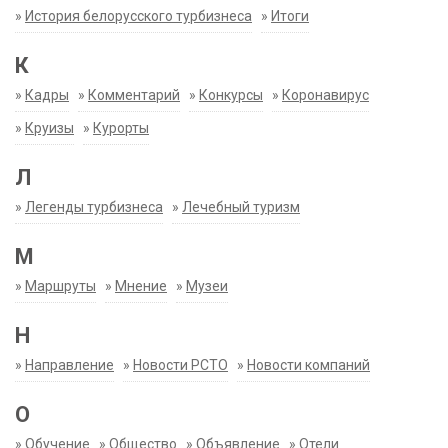
»
История белорусского турбизнеса
»
Итоги
К
»
Кадры
»
Комментарий
»
Конкурсы
»
Коронавирус
»
Круизы
»
Курорты
Л
»
Легенды турбизнеса
»
Лечебный туризм
М
»
Маршруты
»
Мнение
»
Музеи
Н
»
Направление
»
Новости РСТО
»
Новости компаний
О
»
Обучение
»
Общество
»
Объявление
»
Отели