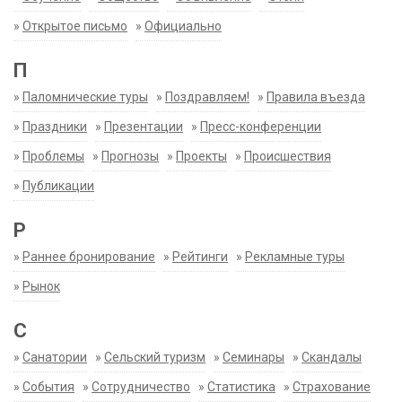
»
Открытое письмо
»
Официально
П
»
Паломнические туры
»
Поздравляем!
»
Правила въезда
»
Праздники
»
Презентации
»
Пресс-конференции
»
Проблемы
»
Прогнозы
»
Проекты
»
Происшествия
»
Публикации
Р
»
Раннее бронирование
»
Рейтинги
»
Рекламные туры
»
Рынок
С
»
Санатории
»
Сельский туризм
»
Семинары
»
Скандалы
»
События
»
Сотрудничество
»
Статистика
»
Страхование