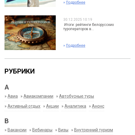
»
Подробнее
30.12.2025 10:19
Итоги: рейтинги белорусских
туроператоров в...
»
Подробнее
РУБРИКИ
А
»
Авиа
»
Авиакомпании
»
Автобусные туры
»
Активный отдых
»
Акции
»
Аналитика
»
Анонс
В
»
Вакансии
»
Вебинары
»
Визы
»
Внутренний туризм