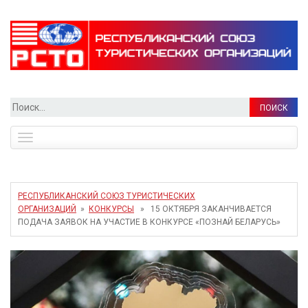
Найти:
Toggle
navigation
РЕСПУБЛИКАНСКИЙ СОЮЗ ТУРИСТИЧЕСКИХ
ОРГАНИЗАЦИЙ
»
КОНКУРСЫ
» 15 ОКТЯБРЯ ЗАКАНЧИВАЕТСЯ
ПОДАЧА ЗАЯВОК НА УЧАСТИЕ В КОНКУРСЕ «ПОЗНАЙ БЕЛАРУСЬ»