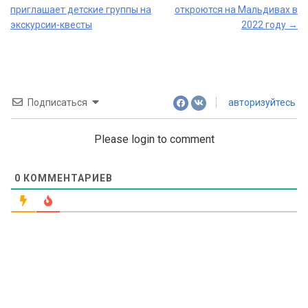
приглашает детские группы на
откроются на Мальдивах в
navigation
экскурсии-квесты
2022 году
→
Подписаться
авторизуйтесь
Please login to comment
0
КОММЕНТАРИЕВ