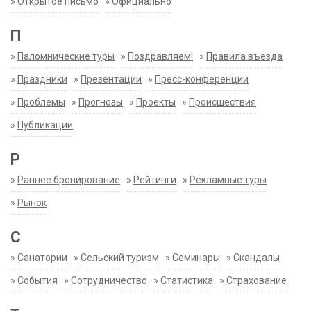
»
Открытое письмо
»
Официально
П
»
Паломнические туры
»
Поздравляем!
»
Правила въезда
»
Праздники
»
Презентации
»
Пресс-конференции
»
Проблемы
»
Прогнозы
»
Проекты
»
Происшествия
»
Публикации
Р
»
Раннее бронирование
»
Рейтинги
»
Рекламные туры
»
Рынок
С
»
Санатории
»
Сельский туризм
»
Семинары
»
Скандалы
»
События
»
Сотрудничество
»
Статистика
»
Страхование