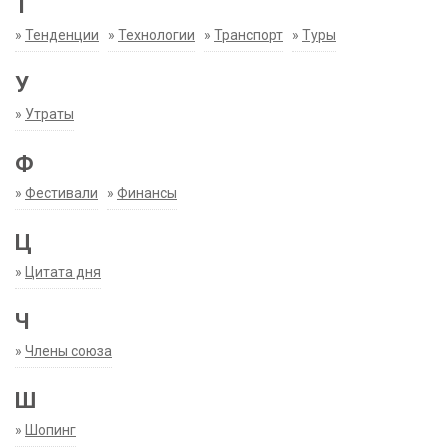
Т
»
Тенденции
»
Технологии
»
Транспорт
»
Туры
У
»
Утраты
Ф
»
Фестивали
»
Финансы
Ц
»
Цитата дня
Ч
»
Члены союза
Ш
»
Шопинг