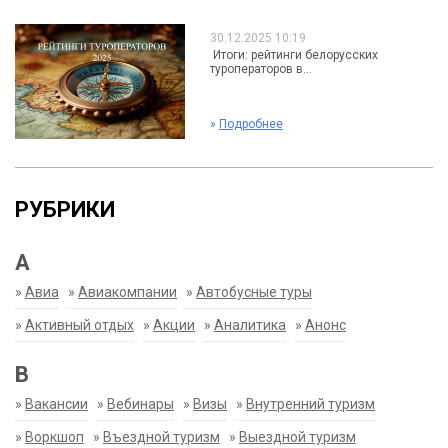
30.12.2025 10:19
Итоги: рейтинги белорусских
туроператоров в...
»
Подробнее
РУБРИКИ
А
»
Авиа
»
Авиакомпании
»
Автобусные туры
»
Активный отдых
»
Акции
»
Аналитика
»
Анонс
В
»
Вакансии
»
Вебинары
»
Визы
»
Внутренний туризм
»
Воркшоп
»
Въездной туризм
»
Выездной туризм