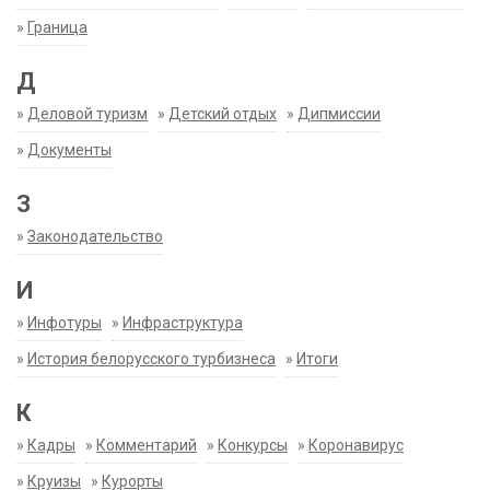
»
Граница
Д
»
Деловой туризм
»
Детский отдых
»
Дипмиссии
»
Документы
З
»
Законодательство
И
»
Инфотуры
»
Инфраструктура
»
История белорусского турбизнеса
»
Итоги
К
»
Кадры
»
Комментарий
»
Конкурсы
»
Коронавирус
»
Круизы
»
Курорты