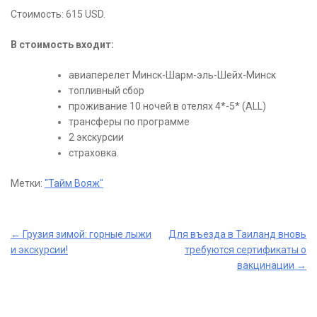
Стоимость: 615 USD.
В стоимость входит:
авиаперелет Минск-Шарм-эль-Шейх-Минск
топливный сбор
проживание 10 ночей в отелях 4*-5* (ALL)
трансферы по программе
2 экскурсии
страховка.
Метки:
"Тайм Вояж"
Post
←
Грузия зимой: горные лыжи
Для въезда в Таиланд вновь
и экскурсии!
требуются сертификаты о
navigation
вакцинации
→