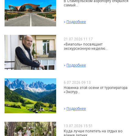
В Стамбульском аэропорту открылся
самый...
»
Подробнее
21.07.2026 11:17
«Виаполь» посвящает
экскурсионную неделю...
»
Подробнее
6.07.2026 09:13
Новинка этой осени от туроператора
«Экотур...
»
Подробнее
13.07.2026 15:51
Куда лучше полететь на отдых во
время летних...