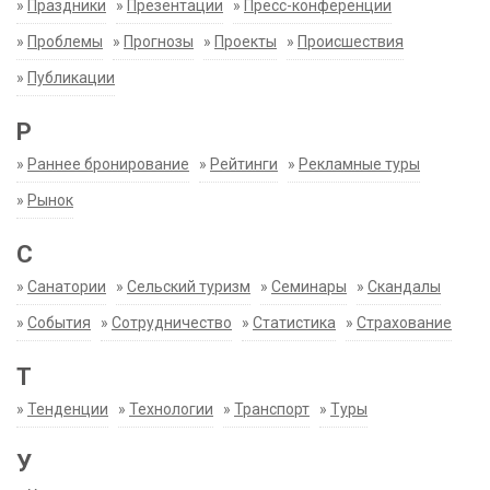
»
Праздники
»
Презентации
»
Пресс-конференции
»
Проблемы
»
Прогнозы
»
Проекты
»
Происшествия
»
Публикации
Р
»
Раннее бронирование
»
Рейтинги
»
Рекламные туры
»
Рынок
С
»
Санатории
»
Сельский туризм
»
Семинары
»
Скандалы
»
События
»
Сотрудничество
»
Статистика
»
Страхование
Т
»
Тенденции
»
Технологии
»
Транспорт
»
Туры
У