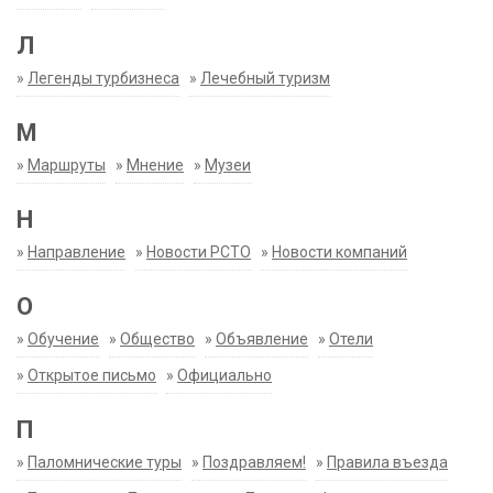
Л
»
Легенды турбизнеса
»
Лечебный туризм
М
»
Маршруты
»
Мнение
»
Музеи
Н
»
Направление
»
Новости РСТО
»
Новости компаний
О
»
Обучение
»
Общество
»
Объявление
»
Отели
»
Открытое письмо
»
Официально
П
»
Паломнические туры
»
Поздравляем!
»
Правила въезда