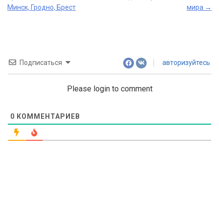
navigation
Минск, Гродно, Брест
мира
→
Подписаться
авторизуйтесь
Please login to comment
0
КОММЕНТАРИЕВ