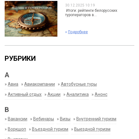
30.12.2025 10:19
Итоги: рейтинги белорусских
туроператоров в...
»
Подробнее
РУБРИКИ
А
»
Авиа
»
Авиакомпании
»
Автобусные туры
»
Активный отдых
»
Акции
»
Аналитика
»
Анонс
В
»
Вакансии
»
Вебинары
»
Визы
»
Внутренний туризм
»
Воркшоп
»
Въездной туризм
»
Выездной туризм