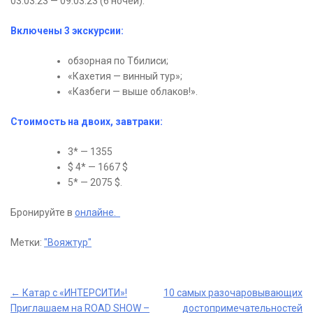
03.03.23 — 09.03.23 (6 ночей).
Включены 3 экскурсии:
обзорная по Тбилиси;
«Кахетия — винный тур»;
«Казбеги — выше облаков!».
Стоимость на двоих, завтраки:
3* — 1355
$ 4* — 1667 $
5* — 2075 $.
Бронируйте в
онлайне.
Метки:
"Вояжтур"
Post
←
Катар с «ИНТЕРСИТИ»!
10 самых разочаровывающих
Приглашаем на ROAD SHOW –
достопримечательностей