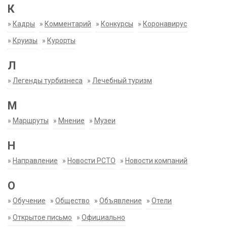
К
»
Кадры
»
Комментарий
»
Конкурсы
»
Коронавирус
»
Круизы
»
Курорты
Л
»
Легенды турбизнеса
»
Лечебный туризм
М
»
Маршруты
»
Мнение
»
Музеи
Н
»
Направление
»
Новости РСТО
»
Новости компаний
О
»
Обучение
»
Общество
»
Объявление
»
Отели
»
Открытое письмо
»
Официально