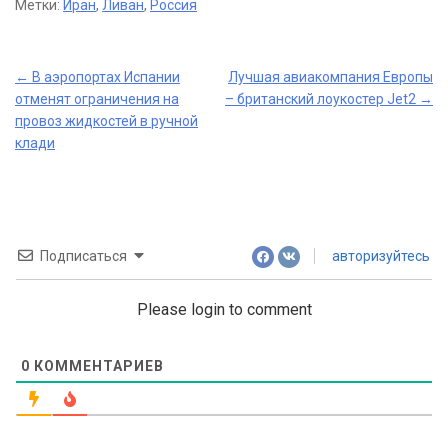
Метки:
Иран
,
Ливан
,
Россия
Post
←
В аэропортах Испании
Лучшая авиакомпания Европы
отменят ограничения на
– британский лоукостер Jet2
→
navigation
провоз жидкостей в ручной
клади
Подписаться
авторизуйтесь
Please login to comment
0
КОММЕНТАРИЕВ