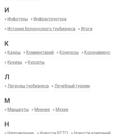
И
»
Инфотуры
»
Инфраструктура
»
История белорусского турбизнеса
»
Итоги
К
»
Кадры
»
Комментарий
»
Конкурсы
»
Коронавирус
»
Круизы
»
Курорты
Л
»
Легенды турбизнеса
»
Лечебный туризм
М
»
Маршруты
»
Мнение
»
Музеи
Н
»
Направление
»
Новости РСТО
»
Новости компаний