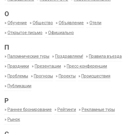
О
»
Обучение
»
Общество
»
Объявление
»
Отели
»
Открытое письмо
»
Официально
П
»
Паломнические туры
»
Поздравляем!
»
Правила въезда
»
Праздники
»
Презентации
»
Пресс-конференции
»
Проблемы
»
Прогнозы
»
Проекты
»
Происшествия
»
Публикации
Р
»
Раннее бронирование
»
Рейтинги
»
Рекламные туры
»
Рынок