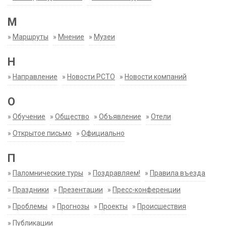
М
»
Маршруты
»
Мнение
»
Музеи
Н
»
Направление
»
Новости РСТО
»
Новости компаний
О
»
Обучение
»
Общество
»
Объявление
»
Отели
»
Открытое письмо
»
Официально
П
»
Паломнические туры
»
Поздравляем!
»
Правила въезда
»
Праздники
»
Презентации
»
Пресс-конференции
»
Проблемы
»
Прогнозы
»
Проекты
»
Происшествия
»
Публикации