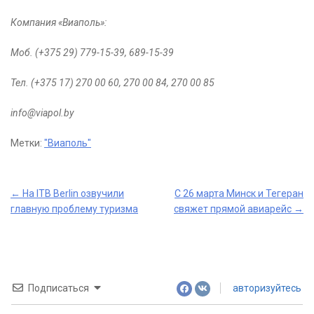
Компания «Виаполь»:
Моб. (+375 29) 779-15-39, 689-15-39
Тел. (+375 17) 270 00 60, 270 00 84, 270 00 85
info@viapol.by
Метки:
"Виаполь"
Post
←
На ITB Berlin озвучили
С 26 марта Минск и Тегеран
главную проблему туризма
свяжет прямой авиарейс
→
navigation
Подписаться
авторизуйтесь