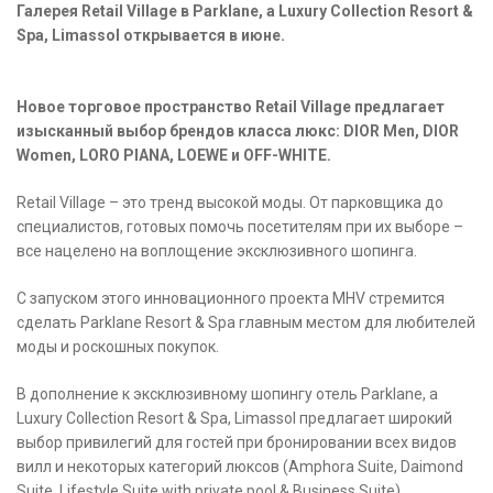
Галерея Retail Village в Parklane, a Luxury Collection Resort &
Spa, Limassol открывается в июне.
Новое торговое пространство Retail Village предлагает
изысканный выбор брендов класса люкс: DIOR Men, DIOR
Women, LORO PIANA, LOEWE и OFF-WHITE.
Retail Village – это тренд высокой моды. От парковщика до
специалистов, готовых помочь посетителям при их выборе –
все нацелено на воплощение эксклюзивного шопинга.
С запуском этого инновационного проекта MHV стремится
сделать Parklane Resort & Spa главным местом для любителей
моды и роскошных покупок.
В дополнение к эксклюзивному шопингу отель Parklane, a
Luxury Collection Resort & Spa, Limassol предлагает широкий
выбор привилегий для гостей при бронировании всех видов
вилл и некоторых категорий люксов (Amphora Suite, Daimond
Suite, Lifestyle Suite with private pool & Business Suite).