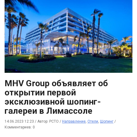
MHV Group объявляет об
открытии первой
эксклюзивной шопинг-
галереи в Лимассоле
14.06.2023 12:23
/
Автор: РСТО
/
Направление
,
Отели
,
Шопинг
/
Комментариев: 0