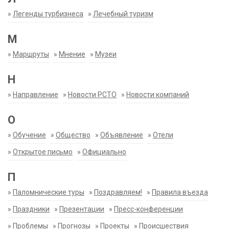
»
Легенды турбизнеса
»
Лечебный туризм
М
»
Маршруты
»
Мнение
»
Музеи
Н
»
Направление
»
Новости РСТО
»
Новости компаний
О
»
Обучение
»
Общество
»
Объявление
»
Отели
»
Открытое письмо
»
Официально
П
»
Паломнические туры
»
Поздравляем!
»
Правила въезда
»
Праздники
»
Презентации
»
Пресс-конференции
»
Проблемы
»
Прогнозы
»
Проекты
»
Происшествия