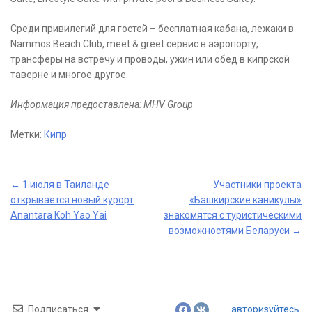
Среди привилегий для гостей – бесплатная кабана, лежаки в
Nammos Beach Club, meet & greet сервис в аэропорту,
трансферы на встречу и проводы, ужин или обед в кипрской
таверне и многое другое.
Информация предоставлена: MHV Group
Метки:
Кипр
Post
←
1 июля в Таиланде
Участники проекта
открывается новый курорт
«Башкирские каникулы»
navigation
Anantara Koh Yao Yai
знакомятся с туристическими
возможностями Беларуси
→
Подписаться
авторизуйтесь