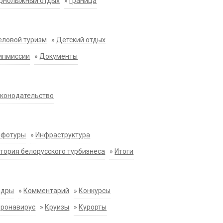
орнолыжный отдых
»
Граница
еловой туризм
»
Детский отдых
ипмиссии
»
Документы
конодательство
нфотуры
»
Инфраструктура
тория белорусского турбизнеса
»
Итоги
адры
»
Комментарий
»
Конкурсы
оронавирус
»
Круизы
»
Курорты