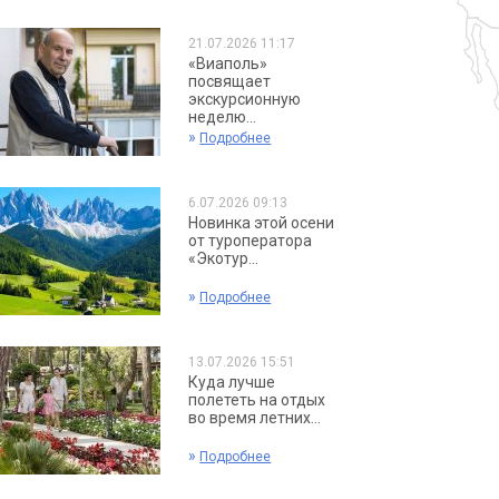
21.07.2026 11:17
«Виаполь»
посвящает
экскурсионную
неделю...
»
Подробнее
6.07.2026 09:13
Новинка этой осени
от туроператора
«Экотур...
»
Подробнее
13.07.2026 15:51
Куда лучше
полететь на отдых
во время летних...
»
Подробнее