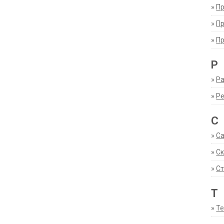
»
П
»
П
»
П
Р
»
Ра
»
Р
С
»
С
»
С
»
Ст
Т
»
Т