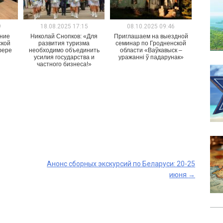
9
18.08.2025 17:15
08.10.2025 09:46
ние
Николай Снопков: «Для
Приглашаем на выездной
ской
развития туризма
семинар по Гродненской
фере
необходимо объединить
области «Ваўкавыск –
усилия государства и
уражанні ў падарунак»
частного бизнеса!»
Анонс сборных экскурсий по Беларуси: 20-25
июня
→