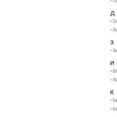
»
Г
Д
»
Д
»
Д
З
»
За
И
»
И
»
Ис
К
»
К
»
К