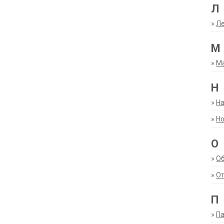
Л
»
Ле
М
»
М
Н
»
Н
»
Но
О
»
О
»
От
П
»
Па