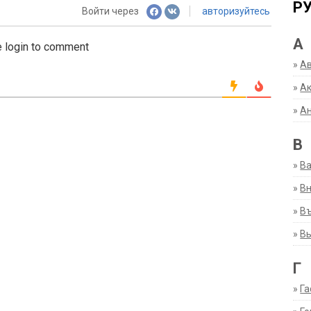
Р
Войти через
авторизуйтесь
А
 login to comment
»
А
»
Ак
»
А
В
»
В
»
Вн
»
Въ
»
В
Г
»
Га