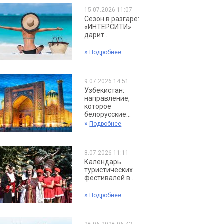
15.07.2026 11:07
Сезон в разгаре:
«ИНТЕРСИТИ»
дарит...
»
Подробнее
9.07.2026 14:51
Узбекистан:
направление,
которое
белорусские...
»
Подробнее
8.07.2026 11:11
Календарь
туристических
фестивалей в...
»
Подробнее