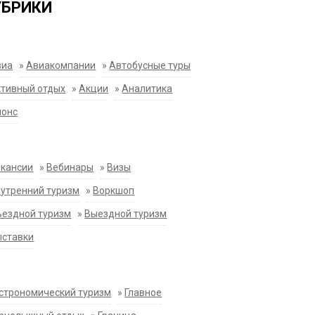
УБРИКИ
виа
»
Авиакомпании
»
Автобусные туры
тивный отдых
»
Акции
»
Аналитика
нонс
акансии
»
Вебинары
»
Визы
утренний туризм
»
Воркшоп
ездной туризм
»
Выездной туризм
ыставки
строномический туризм
»
Главное