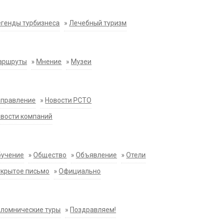
генды турбизнеса
»
Лечебный туризм
аршруты
»
Мнение
»
Музеи
аправление
»
Новости РСТО
вости компаний
бучение
»
Общество
»
Объявление
»
Отели
крытое письмо
»
Официально
ломнические туры
»
Поздравляем!