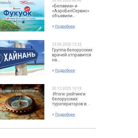
26.06.2026 06:42
«Белавиа» и
«АэроБелСервис»
объявили...
»
Подробнее
23.06.2026 12:22
Группа белорусских
врачей отправится
на...
»
Подробнее
30.12.2025 10:19
Итоги: рейтинги
белорусских
туроператоров в...
»
Подробнее