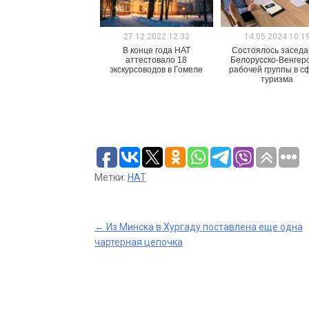
27.12.2022 12:32
14.05.2024 10:1
В конце года НАТ
Состоялось заседа
аттестовало 18
Белорусско-Венгер
экскурсоводов в Гомеле
рабочей группы в с
туризма
Метки:
НАТ
Post
←
Из Минска в Хургаду поставлена еще одна
чартерная цепочка
navigation