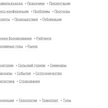
равила въезда
»
Праздники
»
Презентации
ресс-конференции
»
Проблемы
»
Прогнозы
роекты
»
Происшествия
»
Публикации
ннее бронирование
»
Рейтинги
екламные туры
»
Рынок
анатории
»
Сельский туризм
»
Семинары
кандалы
»
События
»
Сотрудничество
атистика
»
Страхование
енденции
»
Технологии
»
Транспорт
»
Туры