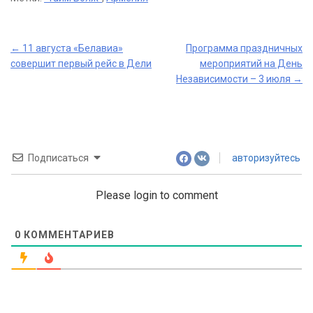
Post
←
11 августа «Белавиа»
Программа праздничных
совершит первый рейс в Дели
мероприятий на День
navigation
Независимости – 3 июля
→
Подписаться
авторизуйтесь
Please login to comment
0
КОММЕНТАРИЕВ