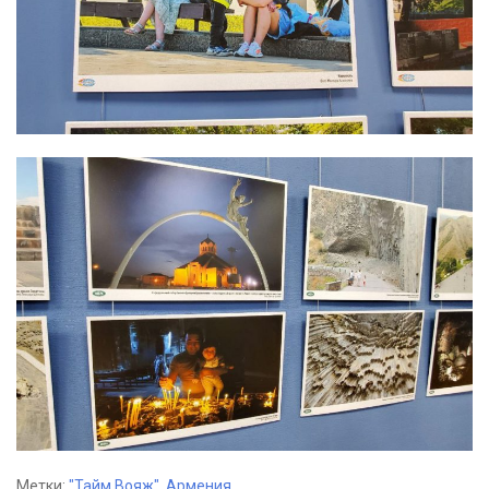
Метки:
"Тайм Вояж"
,
Армения