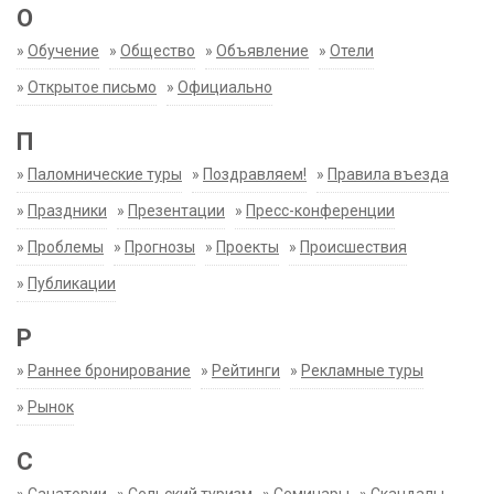
О
»
Обучение
»
Общество
»
Объявление
»
Отели
»
Открытое письмо
»
Официально
П
»
Паломнические туры
»
Поздравляем!
»
Правила въезда
»
Праздники
»
Презентации
»
Пресс-конференции
»
Проблемы
»
Прогнозы
»
Проекты
»
Происшествия
»
Публикации
Р
»
Раннее бронирование
»
Рейтинги
»
Рекламные туры
»
Рынок
С
»
Санатории
»
Сельский туризм
»
Семинары
»
Скандалы