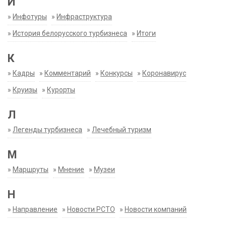
И
»
Инфотуры
»
Инфраструктура
»
История белорусского турбизнеса
»
Итоги
К
»
Кадры
»
Комментарий
»
Конкурсы
»
Коронавирус
»
Круизы
»
Курорты
Л
»
Легенды турбизнеса
»
Лечебный туризм
М
»
Маршруты
»
Мнение
»
Музеи
Н
»
Направление
»
Новости РСТО
»
Новости компаний