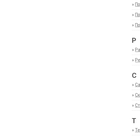
»
П
»
П
»
П
Р
»
Ра
»
Р
С
»
С
»
С
»
Ст
Т
»
Т