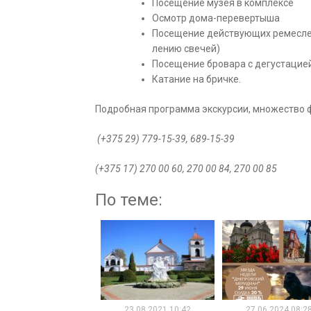
По­се­ще­ние му­зея в ком­плек­се
Осмотр дома-перевертыша
По­се­ще­ние дей­ству­ю­щих ре­мес­лен
ле­нию све­чей)
По­се­ще­ние бровара с де­гу­ста­ци
Ка­та­ние на брич­ке.
Подробная программа экскурсии, множество ф
(+375 29) 779-15-39, 689-15-39
(+375 17) 270 00 60, 270 00 84, 270 00 85
По теме:
23.08.2021 10:42
27.06.2024 08:2