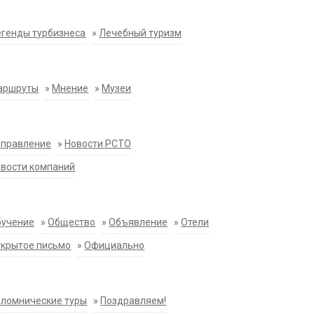
генды турбизнеса
»
Лечебный туризм
аршруты
»
Мнение
»
Музеи
аправление
»
Новости РСТО
вости компаний
бучение
»
Общество
»
Объявление
»
Отели
крытое письмо
»
Официально
ломнические туры
»
Поздравляем!