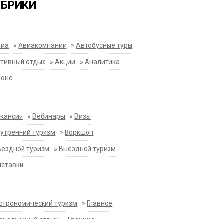
УБРИКИ
виа
»
Авиакомпании
»
Автобусные туры
тивный отдых
»
Акции
»
Аналитика
нонс
акансии
»
Вебинары
»
Визы
утренний туризм
»
Воркшоп
ездной туризм
»
Выездной туризм
ыставки
строномический туризм
»
Главное