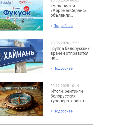
26.06.2026 06:42
«Белавиа» и
«АэроБелСервис»
объявили...
»
Подробнее
23.06.2026 12:22
Группа белорусских
врачей отправится
на...
»
Подробнее
30.12.2025 10:19
Итоги: рейтинги
белорусских
туроператоров в...
»
Подробнее