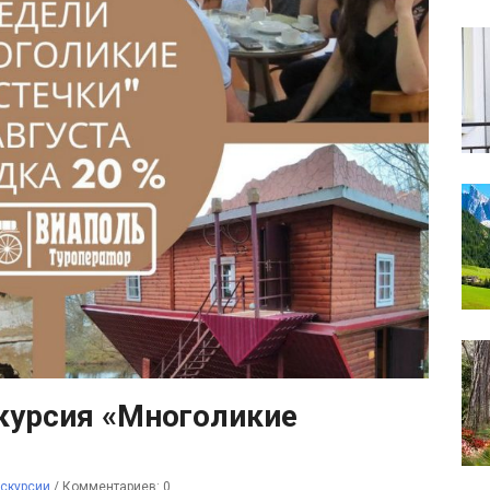
скурсия «Многоликие
скурсии
/
Комментариев: 0