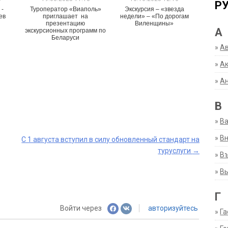
Р
 -
Туроператор «Виаполь»
Экскурсия – «звезда
ев
приглашает на
недели» – «По дорогам
презентацию
Виленщины»
А
экскурсионных программ по
Беларуси
»
А
»
Ак
»
А
В
»
В
»
Вн
С 1 августа вступил в силу обновленный стандарт на
туруслуги
→
»
Въ
»
В
Г
Войти через
авторизуйтесь
»
Га