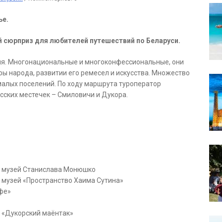
ье.
й сюрприз для любителей путешествий по Беларуси.
ния. Многонациональные и мно­го­кон­фес­си­о­наль­ные, они
ы на­ро­да, развитии его ре­ме­сел и ис­кус­ства. Множество
ма­лых по­се­ле­ний. По ходу маршрута туроператор
сских местечек – Смиловичи и Дукора.
в му­зей Ста­ни­сла­ва Мо­нюш­ко
 в му­зей «Пространство Хаи­ма Су­ти­на»
­фе»
и в «Дукорский маён­так»