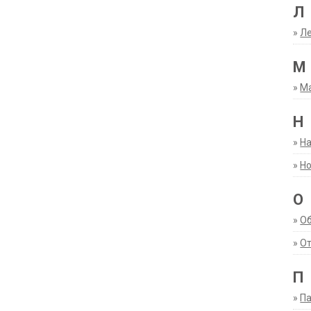
Л
»
Ле
М
»
М
Н
»
Н
»
Но
О
»
О
»
От
П
»
Па