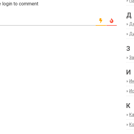
»
Г
 login to comment
Д
»
Д
»
Д
З
»
За
И
»
И
»
Ис
К
»
К
»
К