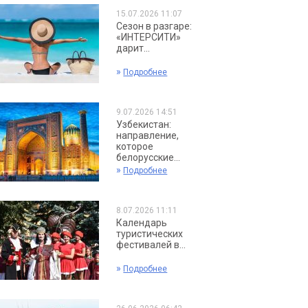
15.07.2026 11:07
Сезон в разгаре:
«ИНТЕРСИТИ»
дарит...
»
Подробнее
9.07.2026 14:51
Узбекистан:
направление,
которое
белорусские...
»
Подробнее
8.07.2026 11:11
Календарь
туристических
фестивалей в...
»
Подробнее