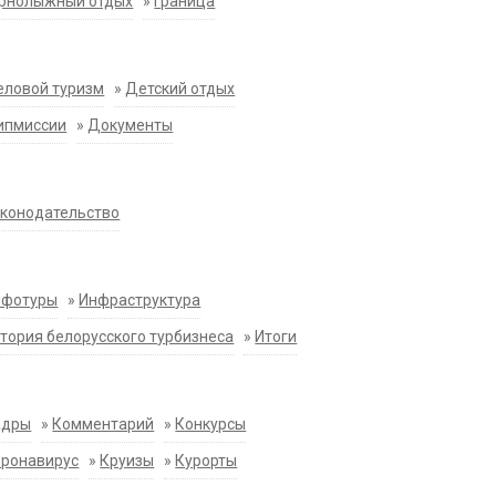
орнолыжный отдых
»
Граница
еловой туризм
»
Детский отдых
ипмиссии
»
Документы
конодательство
нфотуры
»
Инфраструктура
тория белорусского турбизнеса
»
Итоги
адры
»
Комментарий
»
Конкурсы
оронавирус
»
Круизы
»
Курорты