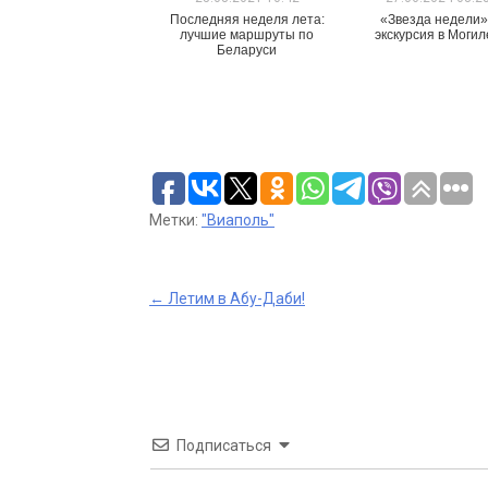
Последняя неделя лета:
«Звезда недели»
лучшие маршруты по
экскурсия в Могил
Беларуси
Метки:
"Виаполь"
Post
←
Летим в Абу-Даби!
navigation
Подписаться