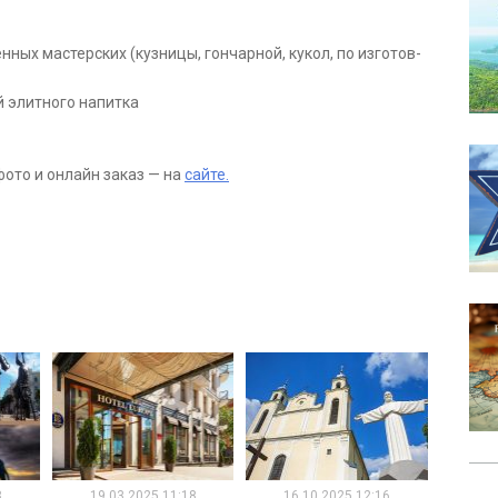
­ных ма­стер­ских (куз­ни­цы, гон­чар­ной, ку­кол, по из­го­тов­
­ей элитного напитка
ото и онлайн заказ — на
сайте.
8
19.03.2025 11:18
16.10.2025 12:16