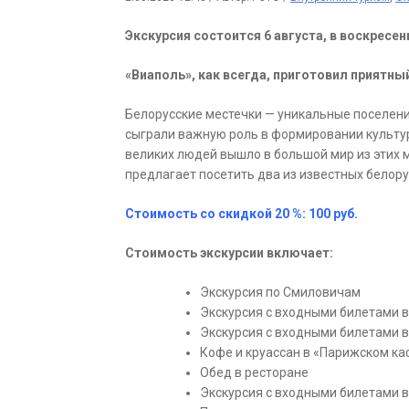
Экскурсия состоится 6 августа, в воскресен
«Виаполь», как всегда, приготовил приятны
Белорусские ме­стеч­ки — уни­каль­ные по­се­ле­
сыг­ра­ли важ­ную роль в формировании куль­ту­р
ве­ли­ких лю­дей вышло в боль­шой мир из этих 
предлагает посетить два из известных белору
Стоимость со скидкой 20 %: 100 руб.
Сто­и­мость экс­кур­сии вклю­ча­ет:
Экс­курсия по Смиловичам
Экс­кур­сия с вход­ны­ми би­ле­та­ми 
Экс­кур­сия с вход­ны­ми би­ле­та­ми
Кофе и круассан в «Па­риж­ском ка
Обед в ре­сто­ра­не
Экс­кур­сия с вход­ны­ми би­ле­та­м