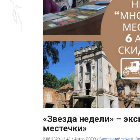
«Звезда недели» – эк
местечки»
2.08.2023 12:43
/
Автор: РСТО
/
Внутренний туризм
,
Эк