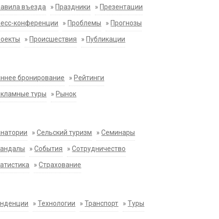
равила въезда
»
Праздники
»
Презентации
ресс-конференции
»
Проблемы
»
Прогнозы
роекты
»
Происшествия
»
Публикации
ннее бронирование
»
Рейтинги
екламные туры
»
Рынок
анатории
»
Сельский туризм
»
Семинары
кандалы
»
События
»
Сотрудничество
атистика
»
Страхование
енденции
»
Технологии
»
Транспорт
»
Туры