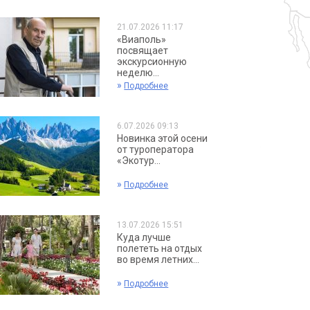
21.07.2026 11:17
«Виаполь»
посвящает
экскурсионную
неделю...
»
Подробнее
6.07.2026 09:13
Новинка этой осени
от туроператора
«Экотур...
»
Подробнее
13.07.2026 15:51
Куда лучше
полететь на отдых
во время летних...
»
Подробнее