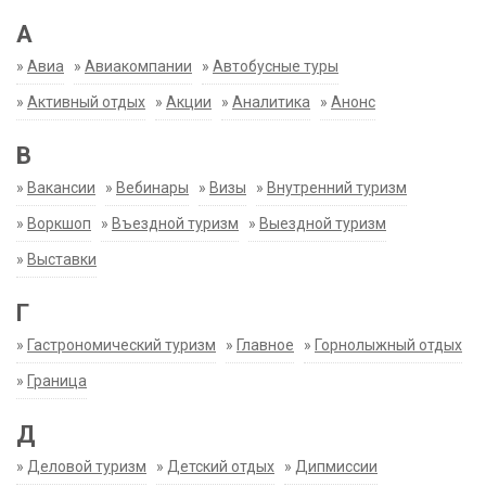
А
»
Авиа
»
Авиакомпании
»
Автобусные туры
»
Активный отдых
»
Акции
»
Аналитика
»
Анонс
В
»
Вакансии
»
Вебинары
»
Визы
»
Внутренний туризм
»
Воркшоп
»
Въездной туризм
»
Выездной туризм
»
Выставки
Г
»
Гастрономический туризм
»
Главное
»
Горнолыжный отдых
»
Граница
Д
»
Деловой туризм
»
Детский отдых
»
Дипмиссии