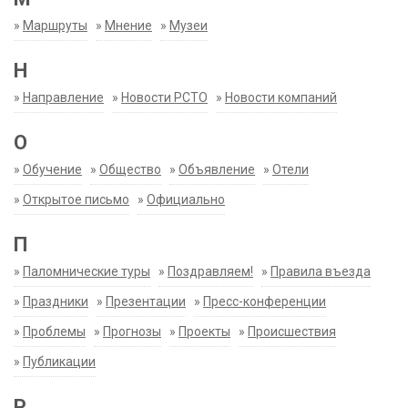
»
Маршруты
»
Мнение
»
Музеи
Н
»
Направление
»
Новости РСТО
»
Новости компаний
О
»
Обучение
»
Общество
»
Объявление
»
Отели
»
Открытое письмо
»
Официально
П
»
Паломнические туры
»
Поздравляем!
»
Правила въезда
»
Праздники
»
Презентации
»
Пресс-конференции
»
Проблемы
»
Прогнозы
»
Проекты
»
Происшествия
»
Публикации
Р