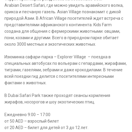
Arabian Desert Safari, где можно увидеть аравийского волка,
орикса и песчаную газель. Asian Village познакомит с дикой
природой Азии. В African Village посетителей ждет встреча с
представителями африканского континента. Kids Farm
создана для общения с фермерскими животными: овцами,
пони, козами и другими. Всего в природном парке обитает
около 3000 местных и экзотических животных.
Изюминка сафари-парка – Explorer Village – поездка в
специальных автобусах по вольерам с гепардами, жирафами,
тиграми, газелями, зебрами и даже крокодилами. В течение
всей поездки гид делится с посетителями интересными
фактами о животных.
В Dubai Safari Park также проходят сеансы кормления
жирафов, носорогов и шоу экзотических птиц.
Ежедневно 9:00 – 17:00
от 50 AED – взрослый билет
от 20 AED – билет для детей от 3 до 12 лет.