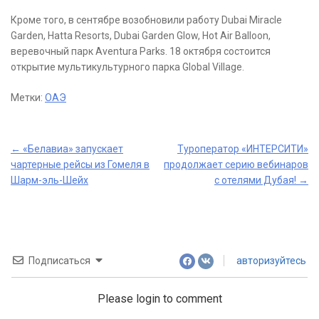
Кроме того, в сентябре возобновили работу Dubai Miracle
Garden, Hatta Resorts, Dubai Garden Glow, Hot Air Balloon,
веревочный парк Aventura Parks. 18 октября состоится
открытие мультикультурного парка Global Village.
Метки:
ОАЭ
Post
←
«Белавиа» запускает
Туроператор «ИНТЕРСИТИ»
чартерные рейсы из Гомеля в
продолжает серию вебинаров
navigation
Шарм-эль-Шейх
с отелями Дубая!
→
Подписаться
авторизуйтесь
Please login to comment