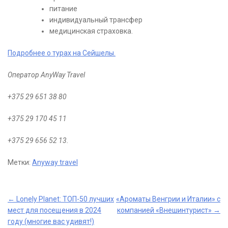
питание
индивидуальный трансфер
медицинская страховка.
Подробнее о турах на Сейшелы.
Оператор AnyWay Travel
+375 29 651 38 80
+375 29 170 45 11
+375 29 656 52 13.
Метки:
Anyway travel
Post
←
Lonely Planet: ТОП-50 лучших
«Ароматы Венгрии и Италии» с
мест для посещения в 2024
компанией «Внешинтурист»
→
navigation
году (многие вас удивят!)