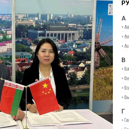
Р
А
»
А
»
Ак
»
А
В
»
В
»
Вн
»
Въ
»
В
Г
»
Га