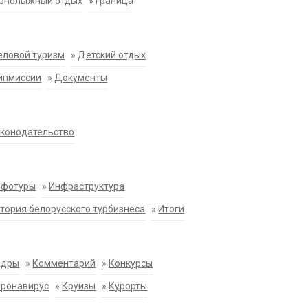
орнолыжный отдых
»
Граница
еловой туризм
»
Детский отдых
ипмиссии
»
Документы
конодательство
нфотуры
»
Инфраструктура
тория белорусского турбизнеса
»
Итоги
адры
»
Комментарий
»
Конкурсы
оронавирус
»
Круизы
»
Курорты