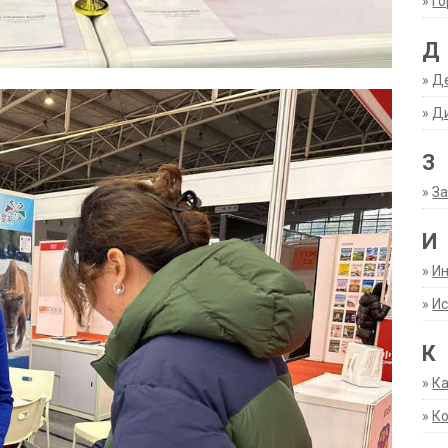
»
Г
Д
»
Д
»
Д
З
»
За
И
»
И
»
Ис
К
»
К
»
К