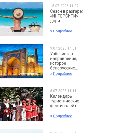
15.07.2026 11:07
Сезон в разгаре:
«ИНТЕРСИТИ»
дарит...
»
Подробнее
9.07.2026 14:51
Узбекистан:
направление,
которое
белорусские...
»
Подробнее
8.07.2026 11:11
Календарь
туристических
фестивалей в...
»
Подробнее