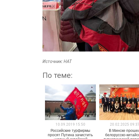
Источник: НАТ
По теме:
10.09.2019 15:50
20.02.2025 09:3
Российские турфирмы
В Минске проше
просят Путина зачистить
белорусско-китайс