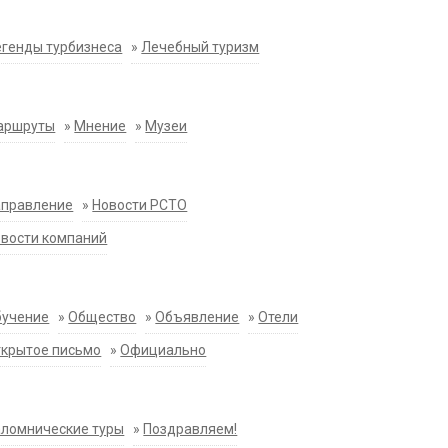
генды турбизнеса
»
Лечебный туризм
аршруты
»
Мнение
»
Музеи
аправление
»
Новости РСТО
вости компаний
бучение
»
Общество
»
Объявление
»
Отели
крытое письмо
»
Официально
ломнические туры
»
Поздравляем!