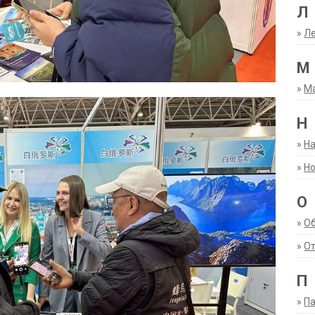
Л
»
Ле
М
»
М
Н
»
Н
»
Но
О
»
О
»
От
П
»
Па