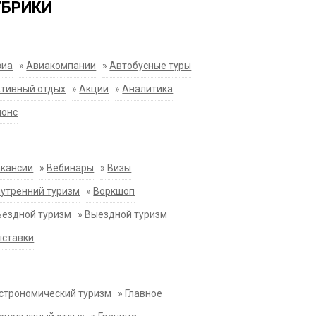
УБРИКИ
виа
»
Авиакомпании
»
Автобусные туры
тивный отдых
»
Акции
»
Аналитика
нонс
акансии
»
Вебинары
»
Визы
утренний туризм
»
Воркшоп
ездной туризм
»
Выездной туризм
ыставки
строномический туризм
»
Главное