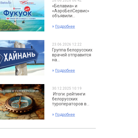
26.06.2026 06:42
«Белавиа» и
«АэроБелСервис»
объявили...
»
Подробнее
23.06.2026 12:22
Группа белорусских
врачей отправится
на...
»
Подробнее
30.12.2025 10:19
Итоги: рейтинги
белорусских
туроператоров в...
»
Подробнее