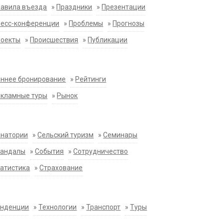
равила въезда
»
Праздники
»
Презентации
ресс-конференции
»
Проблемы
»
Прогнозы
роекты
»
Происшествия
»
Публикации
ннее бронирование
»
Рейтинги
екламные туры
»
Рынок
анатории
»
Сельский туризм
»
Семинары
кандалы
»
События
»
Сотрудничество
атистика
»
Страхование
енденции
»
Технологии
»
Транспорт
»
Туры