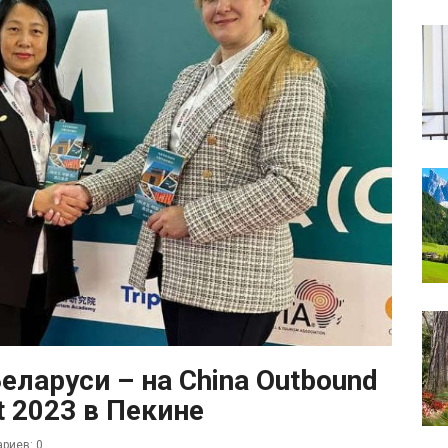
ларуси – на China Outbound
t 2023 в Пекине
риев: 0