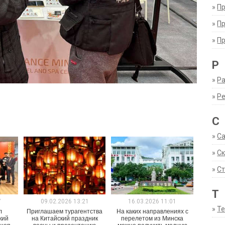
»
П
»
П
»
П
Р
»
Ра
»
Р
С
»
С
»
С
»
Ст
Т
7
09.02.2026 13:21
16.03.2026 11:01
»
Т
л
Приглашаем турагентства
На каких направлениях с
кий
на Китайский праздник
перелетом из Минска