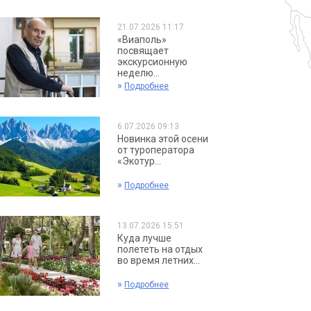
21.07.2026 11:17
«Виаполь»
посвящает
экскурсионную
неделю...
»
Подробнее
6.07.2026 09:13
Новинка этой осени
от туроператора
«Экотур...
»
Подробнее
13.07.2026 15:51
Куда лучше
полететь на отдых
во время летних...
»
Подробнее