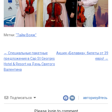
Метки:
"Тайм Вояж"
Post
←
Специальные пакетные
Акция «Белавиа»: билеты от 39
предложения в Cap St Georges
евро!
→
navigation
Hotel & Resort на День Святого
Валентина
Подписаться
авторизуйтесь
Please login to comment