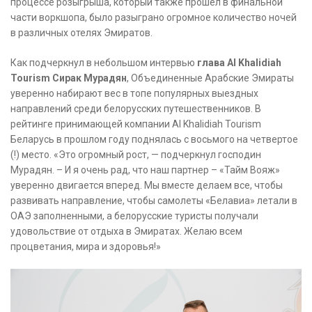
процессе розыгрыша, который также прошел в финальной
части воркшопа, было разыграно огромное количество ночей
в различных отелях Эмиратов.
Как подчеркнул в небольшом интервью
глава Al Khalidiah
Tourism Сирак Мурадян
, Объединенные Арабские Эмираты
уверенно набирают вес в топе популярных выездных
направлений среди белорусских путешественников. В
рейтинге принимающей компании Al Khalidiah Tourism
Беларусь в прошлом году поднялась с восьмого на четвертое
(!) место. «Это огромный рост, — подчеркнул господин
Мурадян. – И я очень рад, что наш партнер – «Тайм Вояж»
уверенно двигается вперед. Мы вместе делаем все, чтобы
развивать направление, чтобы самолеты «Белавиа» летали в
ОАЭ заполненными, а белорусские туристы получали
удовольствие от отдыха в Эмиратах. Желаю всем
процветания, мира и здоровья!»