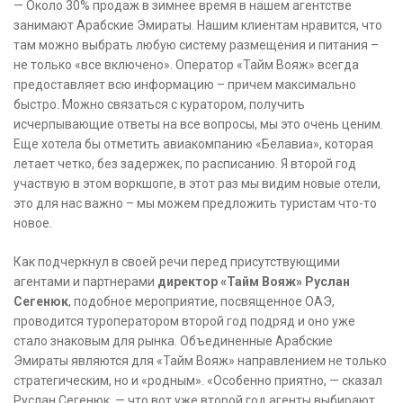
— Около 30% продаж в зимнее время в нашем агентстве
занимают Арабские Эмираты. Нашим клиентам нравится, что
там можно выбрать любую систему размещения и питания –
не только «все включено». Оператор «Тайм Вояж» всегда
предоставляет всю информацию – причем максимально
быстро. Можно связаться с куратором, получить
исчерпывающие ответы на все вопросы, мы это очень ценим.
Еще хотела бы отметить авиакомпанию «Белавиа», которая
летает четко, без задержек, по расписанию. Я второй год
участвую в этом воркшопе, в этот раз мы видим новые отели,
это для нас важно – мы можем предложить туристам что-то
новое.
Как подчеркнул в своей речи перед присутствующими
агентами и партнерами
директор «Тайм Вояж» Руслан
Сегенюк
, подобное мероприятие, посвященное ОАЭ,
проводится туроператором второй год подряд и оно уже
стало знаковым для рынка. Объединенные Арабские
Эмираты являются для «Тайм Вояж» направлением не только
стратегическим, но и «родным». «Особенно приятно, — сказал
Руслан Сегенюк, — что вот уже второй год агенты выбирают