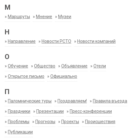
М
»
Маршруты
»
Мнение
»
Музеи
Н
»
Направление
»
Новости РСТО
»
Новости компаний
О
»
Обучение
»
Общество
»
Объявление
»
Отели
»
Открытое письмо
»
Официально
П
»
Паломнические туры
»
Поздравляем!
»
Правила въезда
»
Праздники
»
Презентации
»
Пресс-конференции
»
Проблемы
»
Прогнозы
»
Проекты
»
Происшествия
»
Публикации