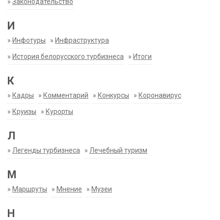
»
Законодательство
И
»
Инфотуры
»
Инфраструктура
»
История белорусского турбизнеса
»
Итоги
К
»
Кадры
»
Комментарий
»
Конкурсы
»
Коронавирус
»
Круизы
»
Курорты
Л
»
Легенды турбизнеса
»
Лечебный туризм
М
»
Маршруты
»
Мнение
»
Музеи
Н