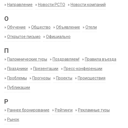
»
Направление
»
Новости РСТО
»
Новости компаний
О
»
Обучение
»
Общество
»
Объявление
»
Отели
»
Открытое письмо
»
Официально
П
»
Паломнические туры
»
Поздравляем!
»
Правила въезда
»
Праздники
»
Презентации
»
Пресс-конференции
»
Проблемы
»
Прогнозы
»
Проекты
»
Происшествия
»
Публикации
Р
»
Раннее бронирование
»
Рейтинги
»
Рекламные туры
»
Рынок