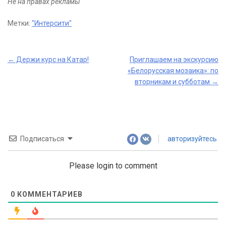
Не на правах рекламы
Метки:
"Интерсити"
Post
←
Держи курс на Катар!
Приглашаем на экскурсию
«Белорусская мозаика»: по
navigation
вторникам и субботам
→
Подписаться
авторизуйтесь
Please login to comment
0
КОММЕНТАРИЕВ