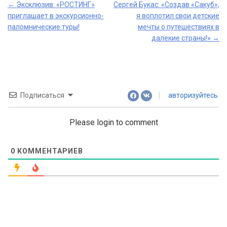
Post
←
Эксклюзив: «РОСТИНГ»
Сергей Букас: «Создав «Сакуб»,
приглашает в экскурсионно-
я воплотил свои детские
navigation
паломнические туры!
мечты о путешествиях в
далекие страны!»
→
Подписаться
авторизуйтесь
Please login to comment
0
КОММЕНТАРИЕВ