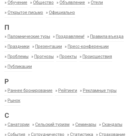
»
Обучение
»
Общество
»
Объявление
»
Отели
»
Открытое письмо
»
Официально
П
»
Паломнические туры
»
Поздравляем!
»
Правила въезда
»
Праздники
»
Презентации
»
Пресс-конференции
»
Проблемы
»
Прогнозы
»
Проекты
»
Происшествия
»
Публикации
Р
»
Раннее бронирование
»
Рейтинги
»
Рекламные туры
»
Рынок
С
»
Санатории
»
Сельский туризм
»
Семинары
»
Скандалы
»
События
»
Сотрудничество
»
Статистика
»
Страхование