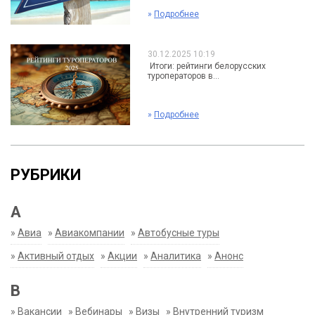
»
Подробнее
30.12.2025 10:19
Итоги: рейтинги белорусских
туроператоров в...
»
Подробнее
РУБРИКИ
А
»
Авиа
»
Авиакомпании
»
Автобусные туры
»
Активный отдых
»
Акции
»
Аналитика
»
Анонс
В
»
Вакансии
»
Вебинары
»
Визы
»
Внутренний туризм