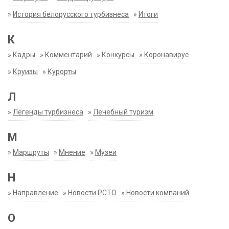
»
История белорусского турбизнеса
»
Итоги
К
»
Кадры
»
Комментарий
»
Конкурсы
»
Коронавирус
»
Круизы
»
Курорты
Л
»
Легенды турбизнеса
»
Лечебный туризм
М
»
Маршруты
»
Мнение
»
Музеи
Н
»
Направление
»
Новости РСТО
»
Новости компаний
О