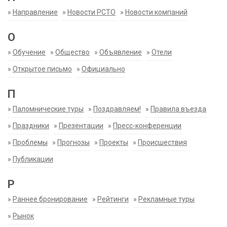
»
Направление
»
Новости РСТО
»
Новости компаний
О
»
Обучение
»
Общество
»
Объявление
»
Отели
»
Открытое письмо
»
Официально
П
»
Паломнические туры
»
Поздравляем!
»
Правила въезда
»
Праздники
»
Презентации
»
Пресс-конференции
»
Проблемы
»
Прогнозы
»
Проекты
»
Происшествия
»
Публикации
Р
»
Раннее бронирование
»
Рейтинги
»
Рекламные туры
»
Рынок