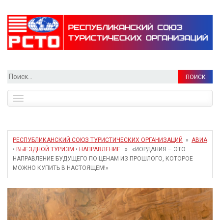
Найти:
Toggle
navigation
РЕСПУБЛИКАНСКИЙ СОЮЗ ТУРИСТИЧЕСКИХ ОРГАНИЗАЦИЙ
»
АВИА
•
ВЫЕЗДНОЙ ТУРИЗМ
•
НАПРАВЛЕНИЕ
» «ИОРДАНИЯ – ЭТО
НАПРАВЛЕНИЕ БУДУЩЕГО ПО ЦЕНАМ ИЗ ПРОШЛОГО, КОТОРОЕ
МОЖНО КУПИТЬ В НАСТОЯЩЕМ!»