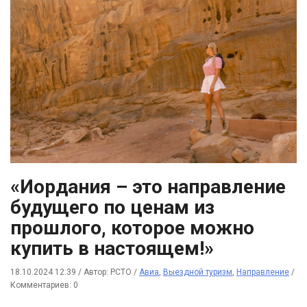
«Иордания – это направление
будущего по ценам из
прошлого, которое можно
купить в настоящем!»
18.10.2024 12:39
/
Автор: РСТО
/
Авиа
,
Выездной туризм
,
Направление
/
Комментариев: 0