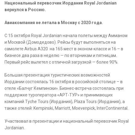
Национальный перевозчик Иордании Royal Jordanian
вернулся в Россию.
Авиакомпания не летала в Москву с 2020 года.
С 15 октября Royal Jordanian начала полеты между Амманом
и Москвой (Домодедово). Рейсы будут выполняться на
самолете Airbus A320 на 165 мест в эконом-классе и 16 – в
бизнесе два раза в неделю — по вторникам и пятницам.
Первый рейс вылетел с отличной загрузкой — более 90%.
Большая презентация туристических возможностей
Иордании состоялась 16 октября в российской столице – в
отеле «Балчуг Кемпински». Бизнес-встреча состоялась при
поддержке туроператора «АРТ-ТУР» и принимающих
компаний Tyche Tours (Иордания), Plaza Tours (Иордания), а
также отелей: Kempinski, Marriott, Moevenpick, InterContinental.
Участвовал в презентации и национальный перевозчик Royal
Jordanian.