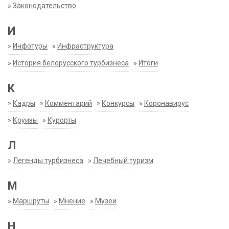
»
Законодательство
И
»
Инфотуры
»
Инфраструктура
»
История белорусского турбизнеса
»
Итоги
К
»
Кадры
»
Комментарий
»
Конкурсы
»
Коронавирус
»
Круизы
»
Курорты
Л
»
Легенды турбизнеса
»
Лечебный туризм
М
»
Маршруты
»
Мнение
»
Музеи
Н