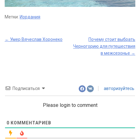
Метки:
Иордания
Post
←
Умер Вячеслав Хоронеко
Почему стоит выбрать
Черногорию для путешествия
navigation
в межсезонье
→
Подписаться
авторизуйтесь
Please login to comment
0
КОММЕНТАРИЕВ