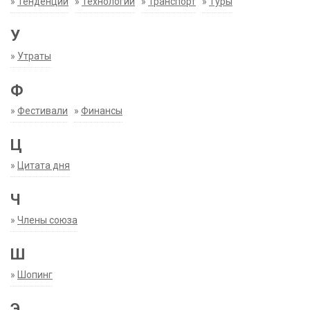
»
Тенденции
»
Технологии
»
Транспорт
»
Туры
У
»
Утраты
Ф
»
Фестивали
»
Финансы
Ц
»
Цитата дня
Ч
»
Члены союза
Ш
»
Шопинг
Э