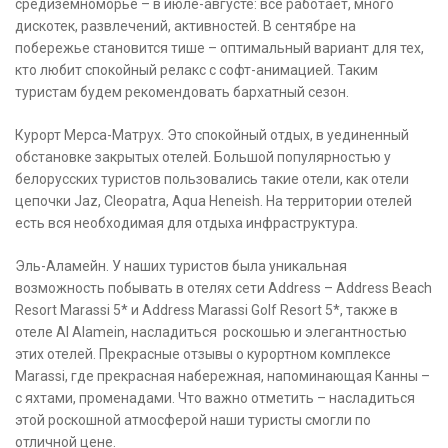
средиземноморье – в июле-августе: все работает, много
дискотек, развлечений, активностей. В сентябре на
побережье становится тише – оптимальный вариант для тех,
кто любит спокойный релакс с софт-анимацией. Таким
туристам будем рекомендовать бархатный сезон.
Курорт Мерса-Матрух. Это спокойный отдых, в уединенный
обстановке закрытых отелей. Большой популярностью у
белорусских туристов пользовались такие отели, как отели
цепочки Jaz, Cleopatra, Aqua Heneish. На территории отелей
есть вся необходимая для отдыха инфраструктура.
Эль-Аламейн. У наших туристов была уникальная
возможность побывать в отелях сети Address – Address Beach
Resort Marassi 5* и Address Marassi Golf Resort 5*, также в
отеле Al Alamein, насладиться роскошью и элегантностью
этих отелей. Прекрасные отзывы о курортном комплексе
Marassi, где прекрасная набережная, напоминающая Канны –
с яхтами, променадами. Что важно отметить – насладиться
этой роскошной атмосферой наши туристы смогли по
отличной цене.