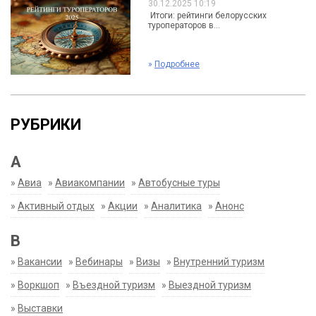
30.12.2025 10:19
Итоги: рейтинги белорусских
туроператоров в...
»
Подробнее
РУБРИКИ
А
»
Авиа
»
Авиакомпании
»
Автобусные туры
»
Активный отдых
»
Акции
»
Аналитика
»
Анонс
В
»
Вакансии
»
Вебинары
»
Визы
»
Внутренний туризм
»
Воркшоп
»
Въездной туризм
»
Выездной туризм
»
Выставки