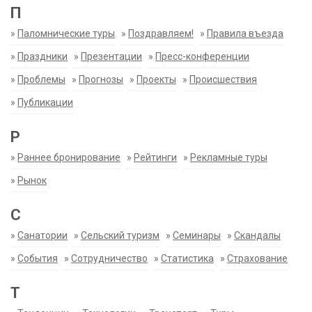
П
»
Паломнические туры
»
Поздравляем!
»
Правила въезда
»
Праздники
»
Презентации
»
Пресс-конференции
»
Проблемы
»
Прогнозы
»
Проекты
»
Происшествия
»
Публикации
Р
»
Раннее бронирование
»
Рейтинги
»
Рекламные туры
»
Рынок
С
»
Санатории
»
Сельский туризм
»
Семинары
»
Скандалы
»
События
»
Сотрудничество
»
Статистика
»
Страхование
Т