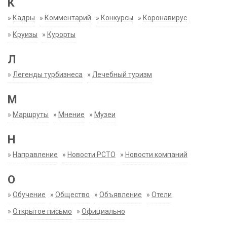
К
»
Кадры
»
Комментарий
»
Конкурсы
»
Коронавирус
»
Круизы
»
Курорты
Л
»
Легенды турбизнеса
»
Лечебный туризм
М
»
Маршруты
»
Мнение
»
Музеи
Н
»
Направление
»
Новости РСТО
»
Новости компаний
О
»
Обучение
»
Общество
»
Объявление
»
Отели
»
Открытое письмо
»
Официально