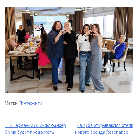
Метки:
"Интерсити"
Post
←
В Германии AI-инфлюэнсер
На Кубе открываются отели
Эмма будет продвигать
нового бренда Resonance
→